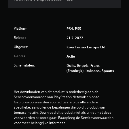
g
5
/
Platform:
PS4, PS5
5
Release:
21-2-2022
s
Uitgever:
Koei Tecmo Europe Ltd
t
Genres:
Actie
e
Schermtalen:
Duits, Engels, Frans
(Frankrijk), Italiaans, Spaans
r
r
Het downloaden van dit product is onderhevig aan de 
e
Servicevoorwaarden van PlayStation Network en onze 
Gebruiksvoorwaarden voor software plus alle andere 
n
specifieke, aanvullende bepalingen die op dit product van 
toepassing zijn. Download dit product niet als u niet met deze 
u
voorwaarden akkoord gaat. Raadpleeg de Servicevoorwaarden 
voor meer belangrijke informatie.
i