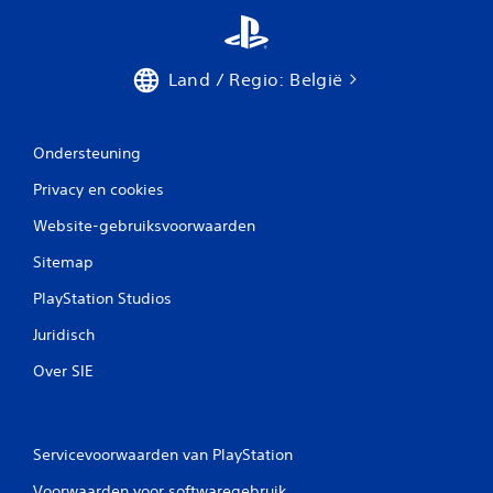
n
g
Land / Regio: België
e
n
Ondersteuning
Privacy en cookies
Website-gebruiksvoorwaarden
Sitemap
PlayStation Studios
Juridisch
Over SIE
Servicevoorwaarden van PlayStation
Voorwaarden voor softwaregebruik