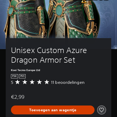
Unisex Custom Azure 
Dragon Armor Set
Koei Tecmo Europe Ltd
PS4
PS5
5
11 beoordelingen
G
e
m
€2,99
i
d
d
Toevoegen aan wagentje
e
l