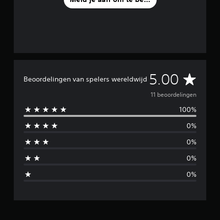
G
5.00
Beoordelingen van spelers wereldwijd
e
11 beoordelingen
100%
m
0%
i
0%
d
0%
d
0%
e
l