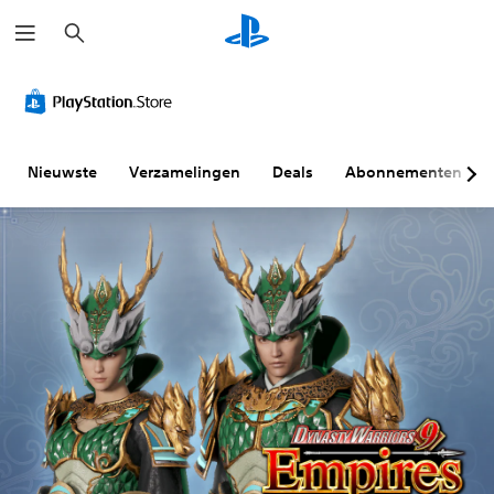
Z
o
e
k
e
n
Nieuwste
Verzamelingen
Deals
Abonnementen