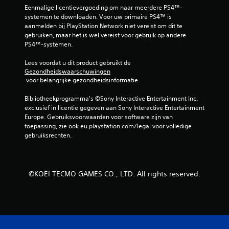
Eenmalige licentievergoeding om naar meerdere PS4™-
t
systemen te downloaden. Voor uw primaire PS4™ is 
aanmelden bij PlayStation Network niet vereist om dit te 
1
gebruiken, maar het is wel vereist voor gebruik op andere 
PS4™-systemen.
1
Lees voordat u dit product gebruikt de 
b
Gezondheidswaarschuwingen
 voor belangrijke gezondheidsinformatie.
e
Bibliotheekprogramma's ©Sony Interactive Entertainment Inc. 
exclusief in licentie gegeven aan Sony Interactive Entertainment 
o
Europe. Gebruiksvoorwaarden voor software zijn van 
toepassing, zie ook eu.playstation.com/legal voor volledige 
o
gebruiksrechten.
r
d
©KOEI TECMO GAMES CO., LTD. All rights reserved.
e
l
i