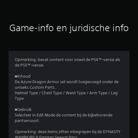
d
e
b
Game-info en juridische info
e
o
o
Opmerking: bevat content voor zowel de PS4™-versie als
de PS5™-versie.
r
■Inhoud
d
De Azure Dragon Armor set wordt toegevoegd onder de
uniseks Custom Parts.
e
Helmet Type / Chest Type / Waist Type / Arm Type / Leg
Type
l
■Gebruik
i
Selecteer in Edit Mode de content bij de bijbehorende
pantsersoort.
n
Opmerking: deze items zitten inbegrepen bij de DYNASTY
WARRIORS 9 Empires Season Pass.