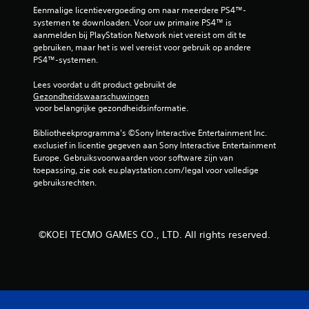
Eenmalige licentievergoeding om naar meerdere PS4™-
t
systemen te downloaden. Voor uw primaire PS4™ is 
aanmelden bij PlayStation Network niet vereist om dit te 
1
gebruiken, maar het is wel vereist voor gebruik op andere 
PS4™-systemen.
0
Lees voordat u dit product gebruikt de 
b
Gezondheidswaarschuwingen
 voor belangrijke gezondheidsinformatie.
e
Bibliotheekprogramma's ©Sony Interactive Entertainment Inc. 
exclusief in licentie gegeven aan Sony Interactive Entertainment 
o
Europe. Gebruiksvoorwaarden voor software zijn van 
toepassing, zie ook eu.playstation.com/legal voor volledige 
o
gebruiksrechten.
r
d
©KOEI TECMO GAMES CO., LTD. All rights reserved.
e
l
i