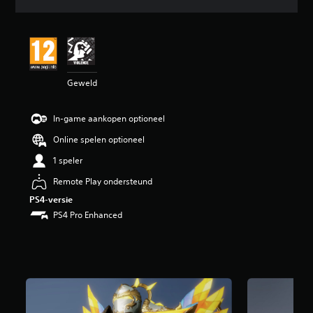
d
e
b
e
o
o
Geweld
r
d
e
In-game aankopen optioneel
l
i
Online spelen optioneel
n
g
1 speler
5
Remote Play ondersteund
/
5
PS4-versie
s
PS4 Pro Enhanced
t
e
r
r
e
n
u
i