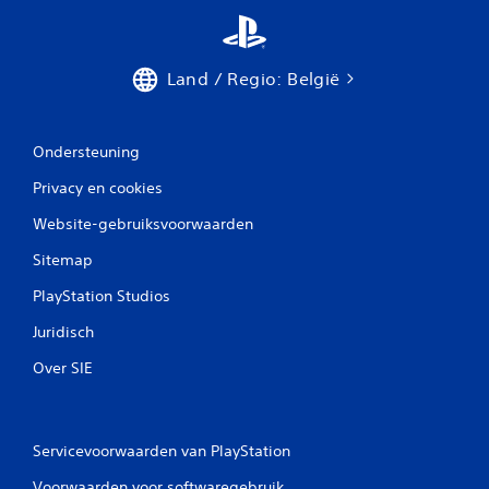
n
g
Land / Regio: België
e
n
Ondersteuning
Privacy en cookies
Website-gebruiksvoorwaarden
Sitemap
PlayStation Studios
Juridisch
Over SIE
Servicevoorwaarden van PlayStation
Voorwaarden voor softwaregebruik