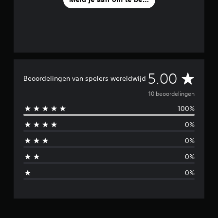
G
5.00
Beoordelingen van spelers wereldwijd
e
10 beoordelingen
100%
m
0%
i
0%
d
0%
d
0%
e
l