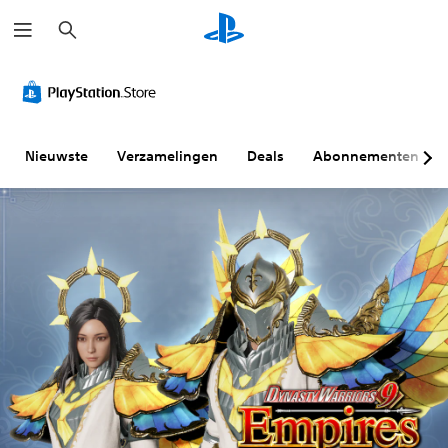
Z
o
e
k
e
n
Nieuwste
Verzamelingen
Deals
Abonnementen