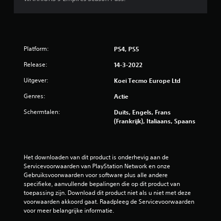
g
5
/
Platform:
PS4, PS5
5
Release:
14-3-2022
s
Uitgever:
Koei Tecmo Europe Ltd
t
Genres:
Actie
e
Schermtalen:
Duits, Engels, Frans
(Frankrijk), Italiaans, Spaans
r
r
Het downloaden van dit product is onderhevig aan de 
e
Servicevoorwaarden van PlayStation Network en onze 
Gebruiksvoorwaarden voor software plus alle andere 
n
specifieke, aanvullende bepalingen die op dit product van 
toepassing zijn. Download dit product niet als u niet met deze 
u
voorwaarden akkoord gaat. Raadpleeg de Servicevoorwaarden 
voor meer belangrijke informatie.
i