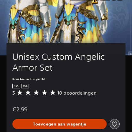
Unisex Custom Angelic 
Armor Set
Koei Tecmo Europe Ltd
PS4
PS5
5
10 beoordelingen
G
e
m
€2,99
i
d
d
Toevoegen aan wagentje
e
l