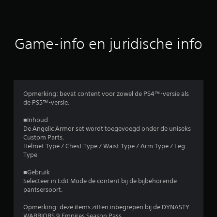
d
e
b
Game-info en juridische info
e
o
o
Opmerking: bevat content voor zowel de PS4™-versie als
de PS5™-versie.
r
■Inhoud
d
De Angelic Armor set wordt toegevoegd onder de uniseks
Custom Parts.
e
Helmet Type / Chest Type / Waist Type / Arm Type / Leg
Type
l
■Gebruik
i
Selecteer in Edit Mode de content bij de bijbehorende
pantsersoort.
n
Opmerking: deze items zitten inbegrepen bij de DYNASTY
WARRIORS 9 Empires Season Pass.