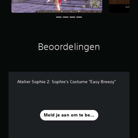
2
1
b
e
o
o
r
Beoordelingen
d
e
l
i
n
g
e
Atelier Sophie 2: Sophie's Costume "Easy Breezy"
n
Meld je aan om te beoordelen