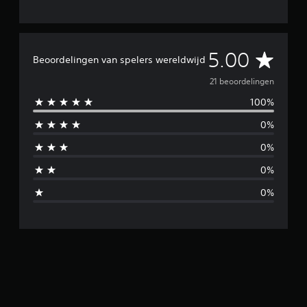
G
5.00
Beoordelingen van spelers wereldwijd
e
21 beoordelingen
100%
m
0%
i
0%
d
0%
d
0%
e
l
d
e