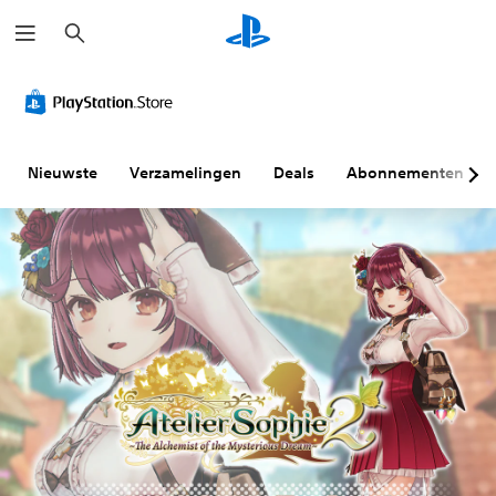
Z
o
e
k
e
n
Nieuwste
Verzamelingen
Deals
Abonnementen