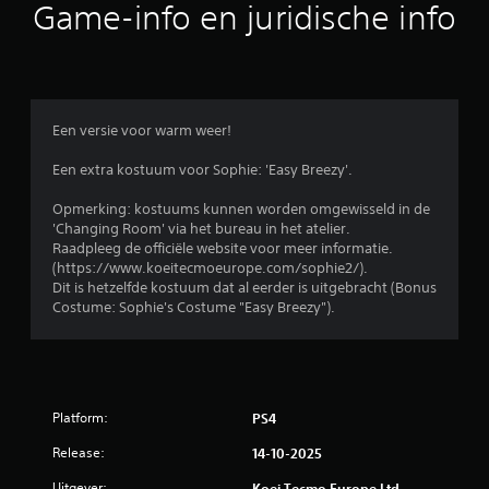
b
Game-info en juridische info
e
o
o
Een versie voor warm weer!
r
Een extra kostuum voor Sophie: 'Easy Breezy'.
d
Opmerking: kostuums kunnen worden omgewisseld in de
'Changing Room' via het bureau in het atelier.
e
Raadpleeg de officiële website voor meer informatie.
(https://www.koeitecmoeurope.com/sophie2/).
l
Dit is hetzelfde kostuum dat al eerder is uitgebracht (Bonus
Costume: Sophie's Costume "Easy Breezy").
i
n
g
Platform:
PS4
5
Release:
14-10-2025
Uitgever:
Koei Tecmo Europe Ltd