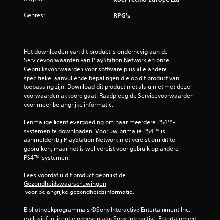
/
Genres:
RPG's
5
s
Het downloaden van dit product is onderhevig aan de 
t
Servicevoorwaarden van PlayStation Network en onze 
Gebruiksvoorwaarden voor software plus alle andere 
e
specifieke, aanvullende bepalingen die op dit product van 
toepassing zijn. Download dit product niet als u niet met deze 
r
voorwaarden akkoord gaat. Raadpleeg de Servicevoorwaarden 
voor meer belangrijke informatie.
r
Eenmalige licentievergoeding om naar meerdere PS4™-
e
systemen te downloaden. Voor uw primaire PS4™ is 
aanmelden bij PlayStation Network niet vereist om dit te 
n
gebruiken, maar het is wel vereist voor gebruik op andere 
PS4™-systemen.
u
Lees voordat u dit product gebruikt de 
i
Gezondheidswaarschuwingen
 voor belangrijke gezondheidsinformatie.
t
Bibliotheekprogramma's ©Sony Interactive Entertainment Inc. 
2
exclusief in licentie gegeven aan Sony Interactive Entertainment 