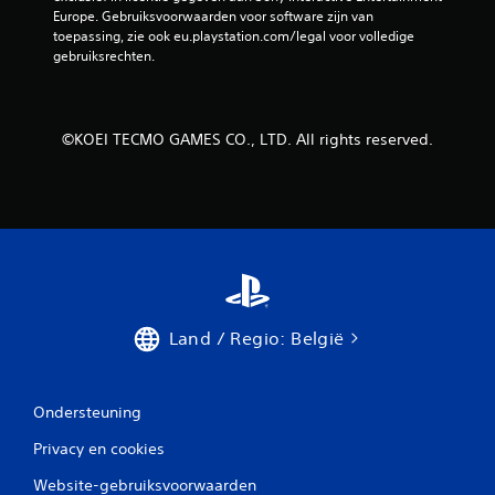
Europe. Gebruiksvoorwaarden voor software zijn van 
1
toepassing, zie ook eu.playstation.com/legal voor volledige 
gebruiksrechten.
b
e
©KOEI TECMO GAMES CO., LTD. All rights reserved.
o
o
r
d
e
Land / Regio: België
l
i
Ondersteuning
n
Privacy en cookies
g
Website-gebruiksvoorwaarden