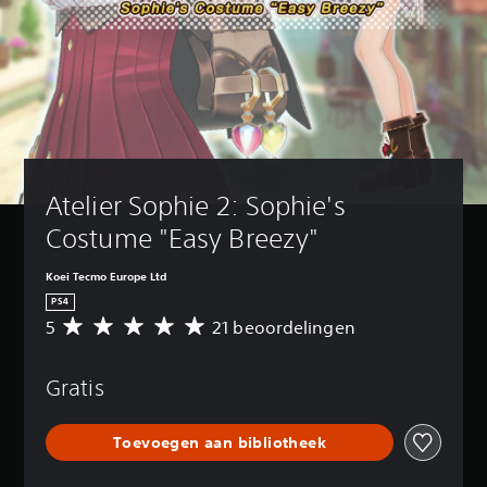
Atelier Sophie 2: Sophie's 
Costume "Easy Breezy"
Koei Tecmo Europe Ltd
PS4
5
21 beoordelingen
G
e
m
Gratis
i
d
d
Toevoegen aan bibliotheek
e
l
d