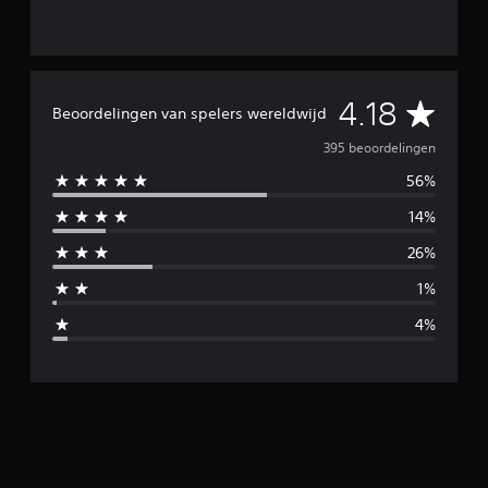
G
4.18
Beoordelingen van spelers wereldwijd
e
395 beoordelingen
56%
m
14%
i
26%
d
1%
d
4%
e
l
d
e