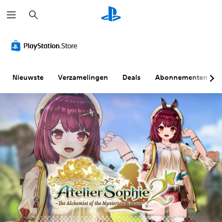
Z
o
e
k
e
n
Nieuwste
Verzamelingen
Deals
Abonnementen