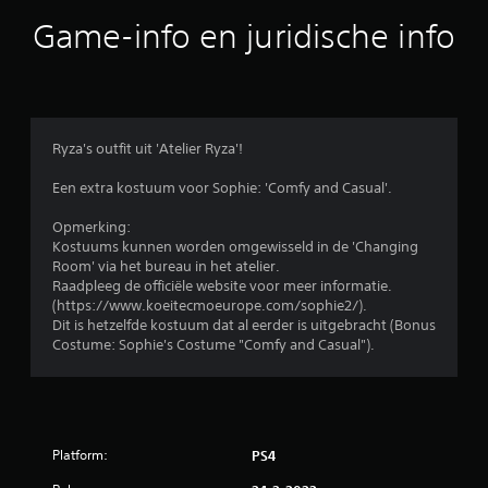
b
Game-info en juridische info
e
o
o
Ryza's outfit uit 'Atelier Ryza'!
r
Een extra kostuum voor Sophie: 'Comfy and Casual'.
d
Opmerking:
Kostuums kunnen worden omgewisseld in de 'Changing
e
Room' via het bureau in het atelier.
Raadpleeg de officiële website voor meer informatie.
l
(https://www.koeitecmoeurope.com/sophie2/).
Dit is hetzelfde kostuum dat al eerder is uitgebracht (Bonus
i
Costume: Sophie's Costume "Comfy and Casual").
n
g
Platform:
PS4
4