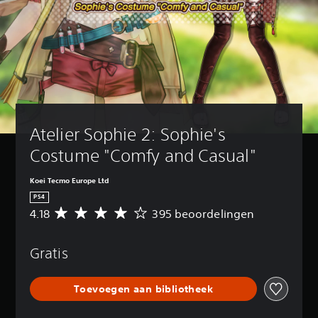
Atelier Sophie 2: Sophie's 
Costume "Comfy and Casual"
Koei Tecmo Europe Ltd
PS4
4.18
395 beoordelingen
G
e
m
Gratis
i
d
d
Toevoegen aan bibliotheek
e
l
d