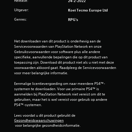
Release:
24-2-2022
.
Uitgever:
Koei Tecmo Europe Ltd
1
Genres:
RPG's
8
/
Het downloaden van dit product is onderhevig aan de 
Servicevoorwaarden van PlayStation Network en onze 
5
Gebruiksvoorwaarden voor software plus alle andere 
specifieke, aanvullende bepalingen die op dit product van 
s
toepassing zijn. Download dit product niet als u niet met deze 
voorwaarden akkoord gaat. Raadpleeg de Servicevoorwaarden 
t
voor meer belangrijke informatie.
e
Eenmalige licentievergoeding om naar meerdere PS4™-
systemen te downloaden. Voor uw primaire PS4™ is 
r
aanmelden bij PlayStation Network niet vereist om dit te 
gebruiken, maar het is wel vereist voor gebruik op andere 
r
PS4™-systemen.
e
Lees voordat u dit product gebruikt de 
Gezondheidswaarschuwingen
n
 voor belangrijke gezondheidsinformatie.