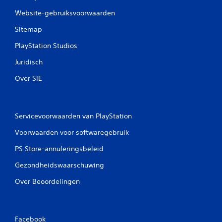
e
Website-gebruiksvoorwaarden
l
Sitemap
i
PlayStation Studios
n
Juridisch
g
Over SIE
e
n
Servicevoorwaarden van PlayStation
Voorwaarden voor softwaregebruik
PS Store-annuleringsbeleid
Gezondheidswaarschuwing
Over Beoordelingen
Facebook