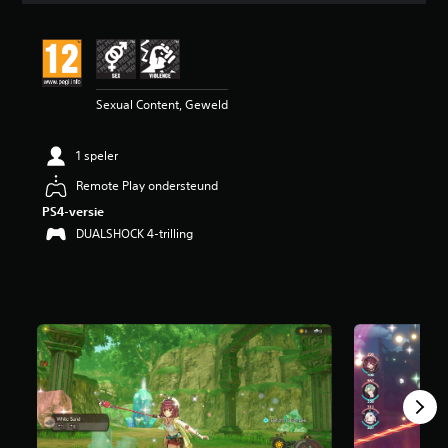
e
b
e
o
o
Sexual Content, Geweld
r
d
e
1 speler
l
i
Remote Play ondersteund
n
PS4-versie
g
4
DUALSHOCK 4-trilling
.
1
8
/
5
s
t
e
r
r
e
n