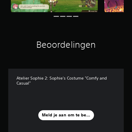
u
i
t
3
9
5
b
Beoordelingen
e
o
o
r
d
e
l
Atelier Sophie 2: Sophie's Costume "Comfy and
i
Casual"
n
g
e
n
Meld je aan om te beoordelen