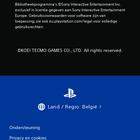
u
Bibliotheekprogramma's ©Sony Interactive Entertainment Inc. 
exclusief in licentie gegeven aan Sony Interactive Entertainment 
i
Europe. Gebruiksvoorwaarden voor software zijn van 
toepassing, zie ook eu.playstation.com/legal voor volledige 
t
gebruiksrechten.
3
9
©KOEI TECMO GAMES CO., LTD. All rights reserved.
5
b
e
o
Land / Regio: België
o
r
Ondersteuning
d
Privacy en cookies