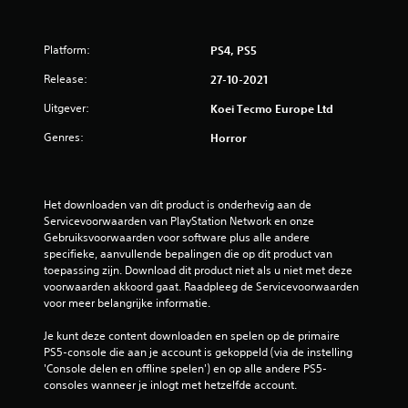
s
t
Platform:
PS4, PS5
e
Release:
27-10-2021
Uitgever:
Koei Tecmo Europe Ltd
r
Genres:
Horror
r
e
Het downloaden van dit product is onderhevig aan de 
n
Servicevoorwaarden van PlayStation Network en onze 
Gebruiksvoorwaarden voor software plus alle andere 
u
specifieke, aanvullende bepalingen die op dit product van 
toepassing zijn. Download dit product niet als u niet met deze 
i
voorwaarden akkoord gaat. Raadpleeg de Servicevoorwaarden 
voor meer belangrijke informatie.
t
Je kunt deze content downloaden en spelen op de primaire 
1
PS5-console die aan je account is gekoppeld (via de instelling 
'Console delen en offline spelen') en op alle andere PS5-
3
consoles wanneer je inlogt met hetzelfde account.