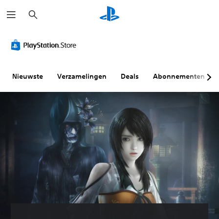
Z
o
e
k
e
n
Nieuwste
Verzamelingen
Deals
Abonnementen