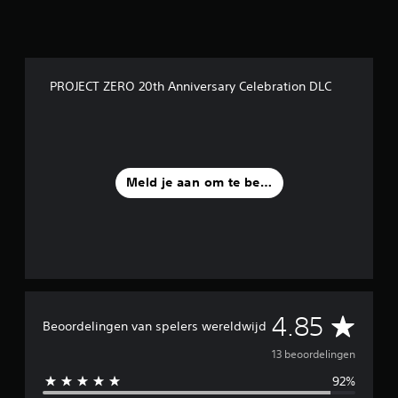
r
d
e
l
i
n
PROJECT ZERO 20th Anniversary Celebration DLC
g
e
n
Meld je aan om te beoordelen
G
4.85
Beoordelingen van spelers wereldwijd
e
13 beoordelingen
92%
m