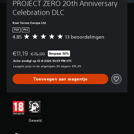
PROJECT ZERO 20th Anniversary 
Celebration DLC
Koei Tecmo Europe Ltd
PS4
PS5
4.85
13 beoordelingen
G
e
m
€11,19
i
€15,99
Bespaar 30%
Korting ten opzichte van de oorspronkelijke prijs van
d
Actie eindigt op 12-8-2026 10:59 PM UTC
d
Laagste prijs in de afgelopen 30 dagen: €15,99
e
l
Toevoegen aan wagentje
d
e
b
e
o
o
r
d
Geweld
e
l
i