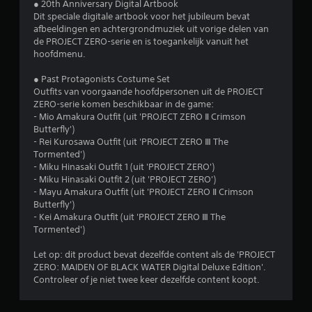
● 20th Anniversary Digital Artbook
d
Dit speciale digitale artbook voor het jubileum bevat
afbeeldingen en achtergrondmuziek uit vorige delen van
e
de PROJECT ZERO-serie en is toegankelijk vanuit het
hoofdmenu.
l
● Past Protagonists Costume Set
i
Outfits van voorgaande hoofdpersonen uit de PROJECT
ZERO-serie komen beschikbaar in de game:
n
- Mio Amakura Outfit (uit 'PROJECT ZERO Ⅱ Crimson
Butterfly')
g
- Rei Kurosawa Outfit (uit 'PROJECT ZERO Ⅲ The
Tormented')
4
- Miku Hinasaki Outfit 1 (uit 'PROJECT ZERO')
- Miku Hinasaki Outfit 2 (uit 'PROJECT ZERO')
.
- Mayu Amakura Outfit (uit 'PROJECT ZERO Ⅱ Crimson
Butterfly')
- Kei Amakura Outfit (uit 'PROJECT ZERO Ⅲ The
8
Tormented')
5
Let op: dit product bevat dezelfde content als de 'PROJECT
ZERO: MAIDEN OF BLACK WATER Digital Deluxe Edition'.
/
Controleer of je niet twee keer dezelfde content koopt.
5