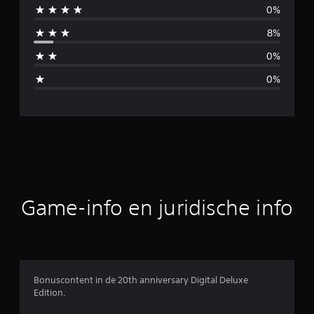
0%
i
8%
d
0%
d
0%
e
l
d
e
b
Game-info en juridische info
e
o
o
Bonuscontent in de 20th anniversary Digital Deluxe
Edition.
r