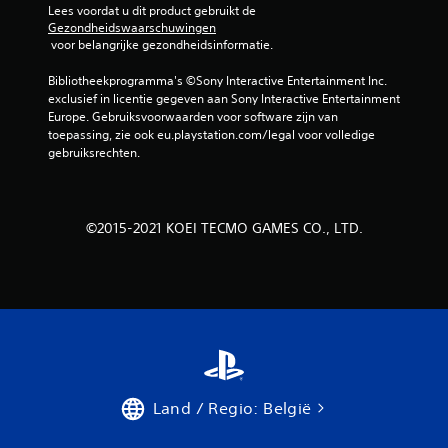
b
Lees voordat u dit product gebruikt de 
Gezondheidswaarschuwingen
 voor belangrijke gezondheidsinformatie.
e
Bibliotheekprogramma's ©Sony Interactive Entertainment Inc. 
o
exclusief in licentie gegeven aan Sony Interactive Entertainment 
Europe. Gebruiksvoorwaarden voor software zijn van 
o
toepassing, zie ook eu.playstation.com/legal voor volledige 
gebruiksrechten.
r
d
©2015-2021 KOEI TECMO GAMES CO., LTD.
e
l
i
n
g
Land / Regio: België
e