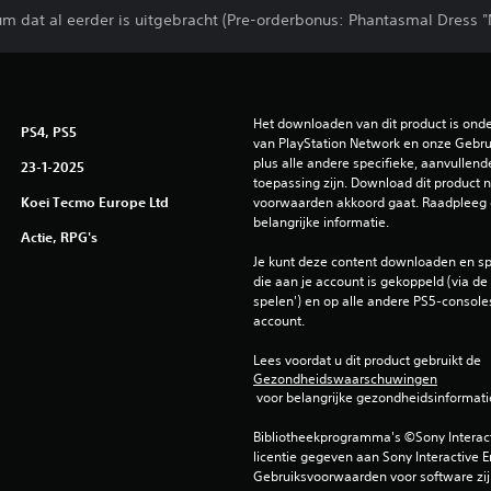
tuum dat al eerder is uitgebracht (Pre-orderbonus: Phantasmal Dress 
Het downloaden van dit product is ond
PS4, PS5
van PlayStation Network en onze Gebru
plus alle andere specifieke, aanvullend
23-1-2025
toepassing zijn. Download dit product ni
Koei Tecmo Europe Ltd
voorwaarden akkoord gaat. Raadpleeg 
belangrijke informatie.
Actie, RPG's
Je kunt deze content downloaden en sp
die aan je account is gekoppeld (via de i
spelen') en op alle andere PS5-consoles
account.
Lees voordat u dit product gebruikt de 
Gezondheidswaarschuwingen
 voor belangrijke gezondheidsinformati
Bibliotheekprogramma's ©Sony Interactiv
licentie gegeven aan Sony Interactive E
Gebruiksvoorwaarden voor software zijn