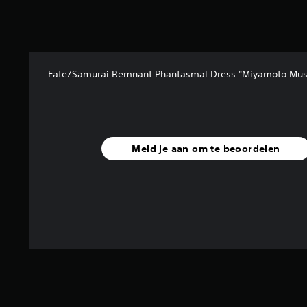
i
n
i
n
j
n
g
n
g
s
e
s
e
n
n
l
p
i
Fate/Samurai Remnant Phantasmal Dress "Miyamoto Mus
e
e
v
m
r
e
e
s
a
n
o
u
t
n
v
e
a
Meld je aan om te beoordelen
a
n
g
n
a
e
d
a
s
e
n
o
g
p
n
a
a
d
m
s
e
e
s
r
v
e
t
e
n
i
r
n
t
l
a
e