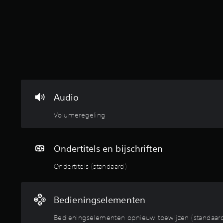
a
a
l
g
r
s
e
e
z
n
e
i
d
n
e
o
a
n
o
n
.
r
d
e
e
e
r
n
Audio
e
a
v
n
Volumeregeling
o
d
o
e
r
r
a
Ondertitels en bijschriften
v
f
o
i
Ondertitels (standaard)
o
n
r
g
a
e
Bedieningselementen
f
s
i
t
Bedieningselementen opnieuw toewijzen (standaard)
n
e