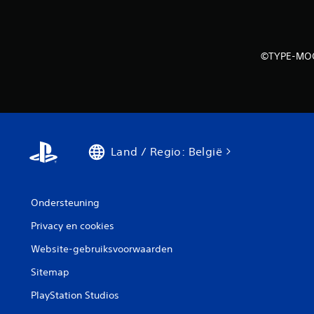
s
p
e
n
i
l
e
e
©TYPE-MOON
u
m
w
e
t
n
o
t
e
w
e
i
n
Land / Regio: België
j
b
z
e
e
k
n
Ondersteuning
i
.
j
Privacy en cookies
k
S
Website-gebruiksvoorwaarden
e
p
n
e
Sitemap
e
J
PlayStation Studios
e
l
k