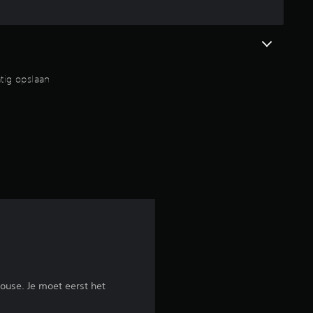
n
g
4
tig opslaan
.
9
/
5
s
t
e
house. Je moet eerst het
r