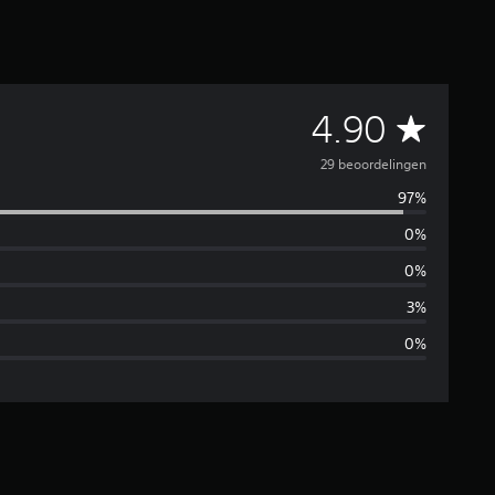
G
4.90
e
29 beoordelingen
97%
m
0%
i
0%
d
3%
0%
d
e
l