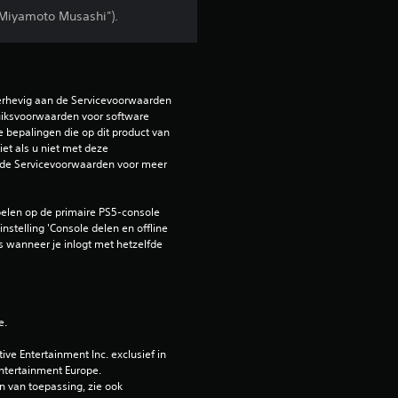
"Miyamoto Musashi").
r
e
n
erhevig aan de Servicevoorwaarden 
iksvoorwaarden voor software 
u
e bepalingen die op dit product van 
et als u niet met deze 
de Servicevoorwaarden voor meer 
i
t
elen op de primaire PS5-console 
nstelling 'Console delen en offline 
2
 wanneer je inlogt met hetzelfde 
9
b
e.
e Entertainment Inc. exclusief in 
e
ntertainment Europe. 
 van toepassing, zie ook 