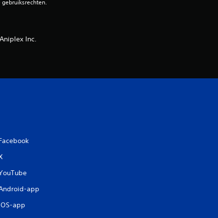
o
e gebruiksrechten.
o
r
niplex Inc.
d
e
l
i
n
Facebook
X
g
YouTube
e
Android-app
n
iOS-app