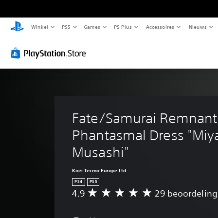
V
O
B
A
Winkel
PS5
Games
PS Plus
Accessoires
Nieuws
o
n
e
a
l
d
d
n
u
e
i
p
m
r
e
a
e
t
n
s
r
i
i
b
e
t
n
a
g
e
g
r
Fate/Samurai Remnant
e
l
s
e
Phantasmal Dress "Miy
l
s
e
m
i
(
l
o
Musashi"
n
s
e
e
g
t
m
i
Koei Tecmo Europe Ltd
a
e
l
J
PS4
PS5
n
n
i
e
4.9
29 beoordelin
G
k
d
t
j
e
u
a
e
k
m
n