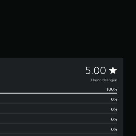
G
5.00
e
3 beoordelingen
100%
m
0%
i
0%
d
0%
0%
d