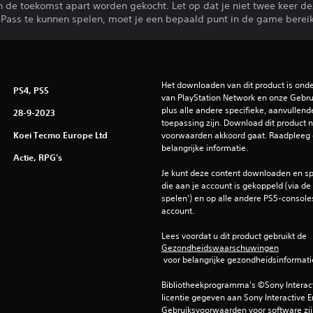
 de toekomst apart worden gekocht. Let op dat je niet twee keer de
Pass te kunnen spelen, moet je een bepaald punt in de game berei
Het downloaden van dit product is ond
PS4, PS5
van PlayStation Network en onze Gebru
plus alle andere specifieke, aanvullend
28-9-2023
toepassing zijn. Download dit product ni
Koei Tecmo Europe Ltd
voorwaarden akkoord gaat. Raadpleeg 
belangrijke informatie.
Actie, RPG's
Je kunt deze content downloaden en sp
die aan je account is gekoppeld (via de i
spelen') en op alle andere PS5-consoles
account.
Lees voordat u dit product gebruikt de 
Gezondheidswaarschuwingen
 voor belangrijke gezondheidsinformati
Bibliotheekprogramma's ©Sony Interactiv
licentie gegeven aan Sony Interactive E
Gebruiksvoorwaarden voor software zijn