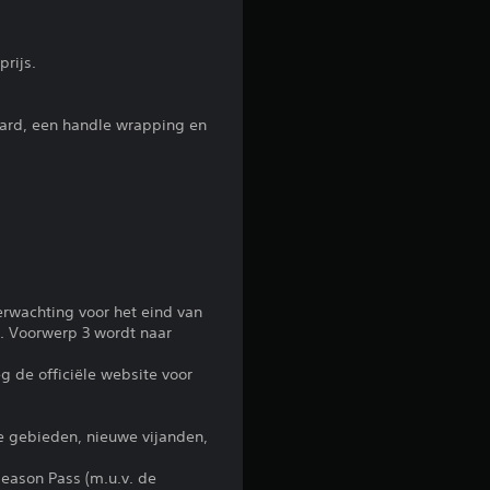
r
r
rijs.
e
uard, een handle wrapping en
n
u
i
t
rwachting voor het eind van
t. Voorwerp 3 wordt naar
3
g de officiële website voor
b
e
e gebieden, nieuwe vijanden,
o
Season Pass (m.u.v. de