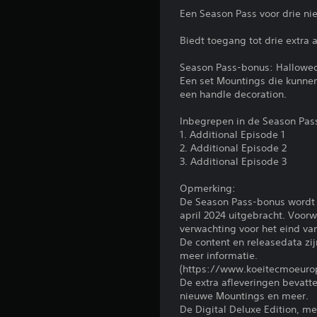
a
a
Een Season Pass voor drie ni
l
u
d
t
Biedt toegang tot drie extra
e
e
b
k
Season Pass-bonus: Hallowed 
e
i
Een set Mountings die kunne
d
e
een handle decoration.
i
z
e
e
Inbegrepen in de Season Pas
n
n
1. Additional Episode 1
i
.
2. Additional Episode 2
n
3. Additional Episode 3
g
s
B
Opmerking:
e
e
De Season Pass-bonus wordt 
l
d
april 2024 uitgebracht. Voorw
e
i
verwachting voor het eind va
m
De content en releasedata zi
e
e
meer informatie.
n
n
(https://www.koeitecmoeuro
t
i
De extra afleveringen bevatt
e
n
nieuwe Mountings en meer.
n
g
De Digital Deluxe Edition, me
o