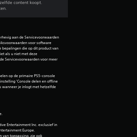
zelfde content koopt.
o
ken.
r
d
erhevig aan de Servicevoorwaarden 
iksvoorwaarden voor software 
e
e bepalingen die op dit product van 
et als u niet met deze 
l
de Servicevoorwaarden voor meer 
i
elen op de primaire PS5-console 
nstelling 'Console delen en offline 
n
 wanneer je inlogt met hetzelfde 
g
e
e.
n
e Entertainment Inc. exclusief in 
ntertainment Europe. 
 van toepassing, zie ook 