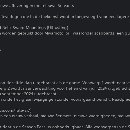
euwe afleveringen met nieuwe Servants.
 afleveringen die in de toekomst worden toegevoegd voor een lagere p
Relic Sword Mountings (Uitrusting)
n worden gebruikt door Miyamoto Iori, waaronder scabbards, een g
s:
op dezelfde dag uitgebracht als de game. Voorwerp 1 wordt naar ve
erp 2 wordt naar verwachting voor het eind van juli 2024 uitgebrach
n september 2024 uitgebracht.
jn onderhevig aan wijzigingen zonder voorafgaand bericht. Raadplee
pe.com/fate-sr/)
en een nieuw verhaal, nieuwe Servants, nieuwe vaardigheden, nieuw
t daarin de Season Pass, is ook verkrijgbaar. Alle voorwerpen in de 