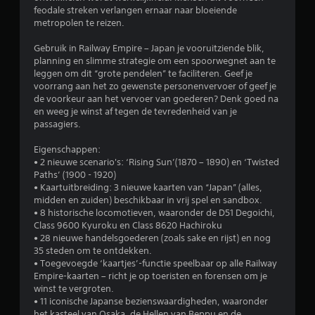
e
feodale streken verlangen ernaar naar bloeiende
metropolen te reizen.
l
Gebruik in Railway Empire – Japan je vooruitziende blik,
i
planning en slimme strategie om een spoorwegnet aan te
leggen om dit “grote pendelen” te faciliteren. Geef je
n
voorrang aan het zo gewenste personenvervoer of geef je
de voorkeur aan het vervoer van goederen? Denk goed na
g
en weeg je winst af tegen de tevredenheid van je
passagiers.
4
Eigenschappen:
.
• 2 nieuwe scenario's: ‘Rising Sun’(1870 – 1890) en ‘Twisted
Paths’ (1900 - 1920)
• Kaartuitbreiding: 3 nieuwe kaarten van “Japan” (alles,
2
midden en zuiden) beschikbaar in vrij spel en sandbox.
• 8 historische locomotieven, waaronder de D51 Degoichi,
7
Class 9600 Kyuroku en Class 8620 Hachiroku
• 28 nieuwe handelsgoederen (zoals sake en rijst) en nog
/
35 steden om te ontdekken.
• Toegevoegde ‘kaartjes’-functie speelbaar op alle Railway
5
Empire-kaarten – richt je op toeristen en forensen om je
winst te vergroten.
s
• 11 iconische Japanse bezienswaardigheden, waaronder
het kasteel van Osaka, de Hellen van Beppu en de