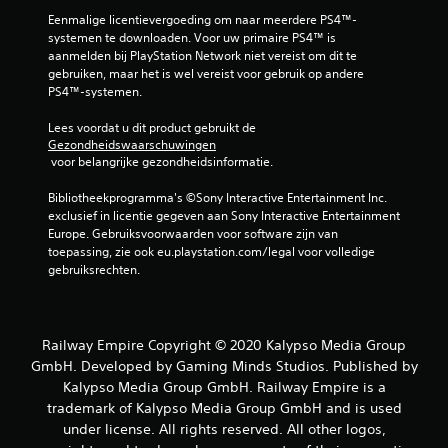
e
Eenmalige licentievergoeding om naar meerdere PS4™-
o
systemen te downloaden. Voor uw primaire PS4™ is 
aanmelden bij PlayStation Network niet vereist om dit te 
gebruiken, maar het is wel vereist voor gebruik op andere 
o
PS4™-systemen.
r
Lees voordat u dit product gebruikt de 
Gezondheidswaarschuwingen
d
 voor belangrijke gezondheidsinformatie.
e
Bibliotheekprogramma's ©Sony Interactive Entertainment Inc. 
exclusief in licentie gegeven aan Sony Interactive Entertainment 
l
Europe. Gebruiksvoorwaarden voor software zijn van 
toepassing, zie ook eu.playstation.com/legal voor volledige 
i
gebruiksrechten.
n
g
Railway Empire Copyright © 2020 Kalypso Media Group
GmbH. Developed by Gaming Minds Studios. Published by
e
Kalypso Media Group GmbH. Railway Empire is a
n
trademark of Kalypso Media Group GmbH and is used
under license. All rights reserved. All other logos,