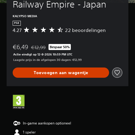
Railway Empire - Japan
KALYPSO MEDIA
PS4
4.27
22 beoordelingen
G
e
m
€6,49
i
€12,99
Bespaar 50%
Korting ten opzichte van de oorspronkelijke prijs van
d
Actie eindigt op 12-8-2026 10:59 PM UTC
d
Laagste prijs in de afgelopen 30 dagen: €12,99
e
l
Toevoegen aan wagentje
d
e
b
e
o
o
r
d
e
l
In-game aankopen optioneel
i
1 speler
n