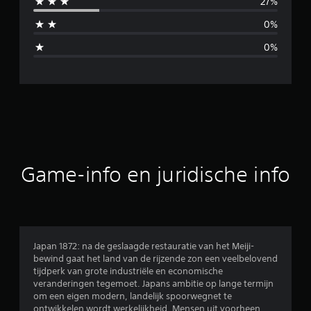
27%
d
0%
d
0%
e
l
d
e
b
Game-info en juridische info
e
o
o
Japan 1872: na de geslaagde restauratie van het Meiji-
bewind gaat het land van de rijzende zon een veelbelovend
r
tijdperk van grote industriële en economische
veranderingen tegemoet. Japans ambitie op lange termijn
d
om een eigen modern, landelijk spoorwegnet te
ontwikkelen wordt werkelijkheid. Mensen uit voorheen