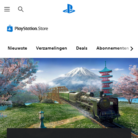
Z
o
e
k
e
n
Nieuwste
Verzamelingen
Deals
Abonnementen