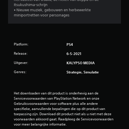
t
Itsukushima-schrijn
• Nieuwe muziek, gebouwen en herbewerkte
e
miniportretten voor personages
r
r
e
Platform:
PS4
Release:
6-5-2021
n
Uitgever:
KALYPSO MEDIA
u
Genres:
Strategie, Simulatie
i
t
Het downloaden van dit product is onderhevig aan de 
2
Servicevoorwaarden van PlayStation Network en onze 
Gebruiksvoorwaarden voor software plus alle andere 
2
specifieke, aanvullende bepalingen die op dit product van 
toepassing zijn. Download dit product niet als u niet met deze 
b
voorwaarden akkoord gaat. Raadpleeg de Servicevoorwaarden 
voor meer belangrijke informatie.