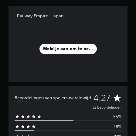
e
l
i
Railway Empire - Japan
n
g
e
n
Meld je aan om te beoordelen
G
4.27
Beoordelingen van spelers wereldwijd
e
22 beoordelingen
55%
m
18%
i