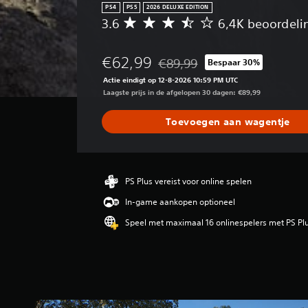
PS4
PS5
2026 DELUXE EDITION
3.6
6,4K beoordeli
G
e
m
€62,99
€89,99
Bespaar 30%
i
Korting ten opzichte van de oorsp
d
Actie eindigt op 12-8-2026 10:59 PM UTC
d
Laagste prijs in de afgelopen 30 dagen: €89,99
e
l
Toevoegen aan wagentje
d
e
b
e
o
PS Plus vereist voor online spelen
o
In-game aankopen optioneel
r
d
Speel met maximaal 16 onlinespelers met PS Pl
e
l
i
n
g
3