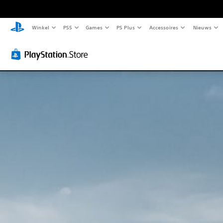
Winkel
PS5
Games
PS Plus
Accessoires
Nieuws