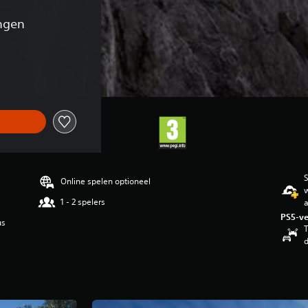
ngen
ronkelijke prijs van €89,99
S
Online spelen optioneel
w
1 - 2 spelers
PS5-ve
us
T
d