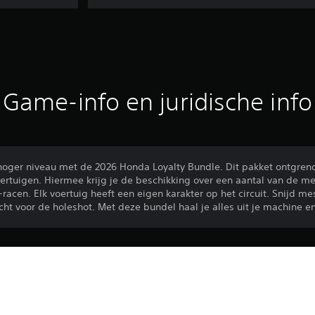
Game-info en juridische info
n hoger niveau met de 2026 Honda Loyalty Bundle. Dit pakket ontgren
voertuigen. Hiermee krijg je de beschikking over een aantal van de 
-racen. Elk voertuig heeft een eigen karakter op het circuit. Snijd m
t voor de holeshot. Met deze bundel haal je alles uit je machine en
Het downloaden van dit product is ond
PS4, PS5
van PlayStation en onze Gebruiksvoorwa
andere specifieke, aanvullende bepaling
21-4-2026
toepassing zijn. Download dit product ni