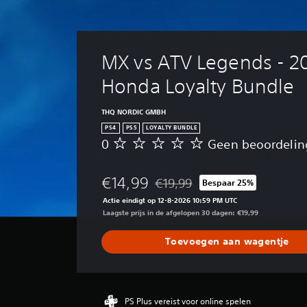
MX vs ATV Legends - 2
Honda Loyalty Bundle
THQ NORDIC GMBH
PS4
PS5
LOYALTY BUNDLE
0
Geen beoordeli
G
e
e
€14,99
€19,99
Bespaar 25%
n
Korting ten opzichte van de oorspr
b
Actie eindigt op 12-8-2026 10:59 PM UTC
e
Laagste prijs in de afgelopen 30 dagen: €19,99
o
o
Toevoegen aan wagentje
r
d
e
l
i
PS Plus vereist voor online spelen