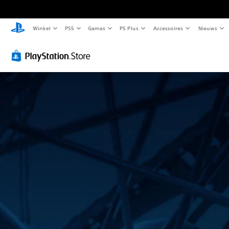
Winkel
PS5
Games
PS Plus
Accessoires
Nieuws