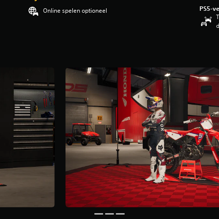
PS5-ve
Online spelen optioneel
T
d