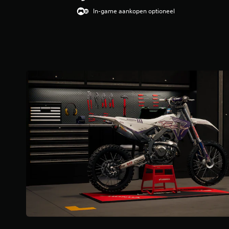
n
In-game aankopen optioneel
g
e
n