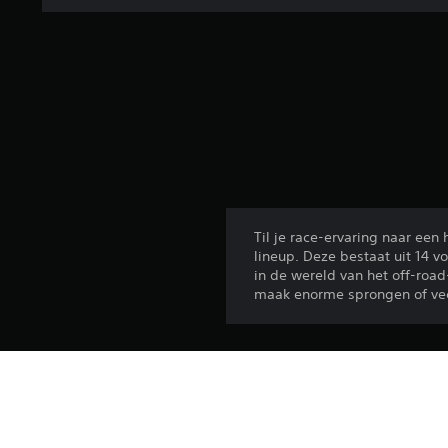
Til je race-ervaring naar ee
lineup. Deze bestaat uit 14 
in de wereld van het off-road
maak enorme sprongen of vech
Platform:
Release: