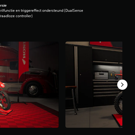
rsie
rilfunctie en triggereffect ondersteund (DualSense
raadloze controller)