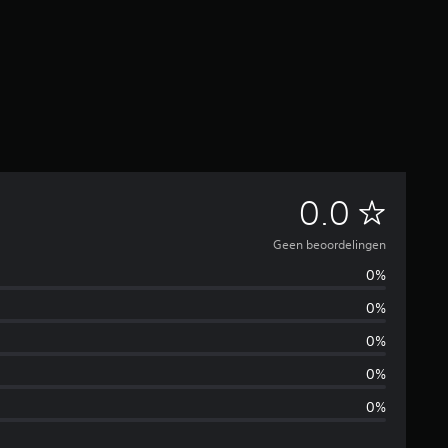
G
0.0
e
Geen beoordelingen
0%
e
0%
n
0%
b
0%
0%
e