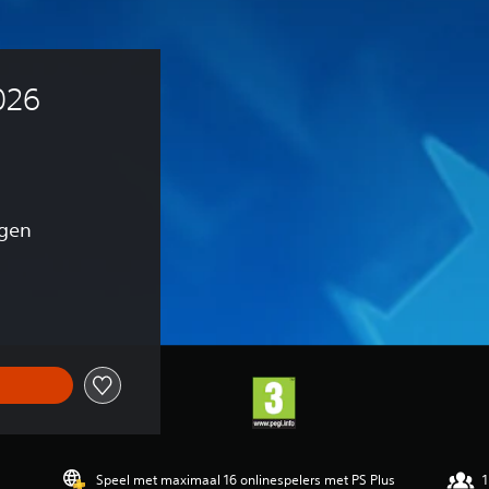
026 
ngen
onkelijke prijs van €19,99
Speel met maximaal 16 onlinespelers met PS Plus
1