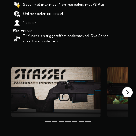
i
Speel met maximaal 4 onlinespelers met PS Plus
n
Online spelen optioneel
g
4
1 speler
.
PS5-versie
6
Trilfunctie en triggereffect ondersteund (DualSense
/
draadloze controller)
5
s
t
e
r
r
e
n
u
i
t
1
0
b
e
o
o
r