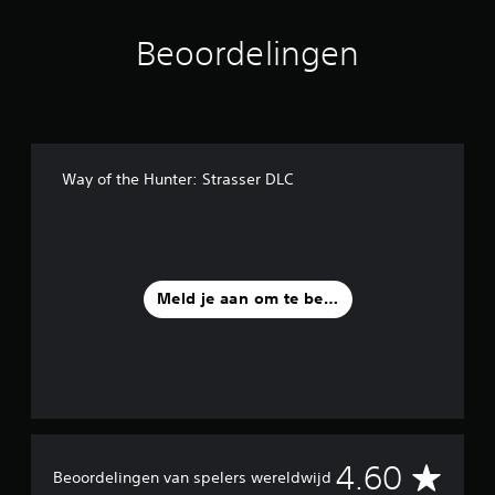
d
e
Beoordelingen
l
i
n
g
e
n
Way of the Hunter: Strasser DLC
Meld je aan om te beoordelen
G
4.60
Beoordelingen van spelers wereldwijd