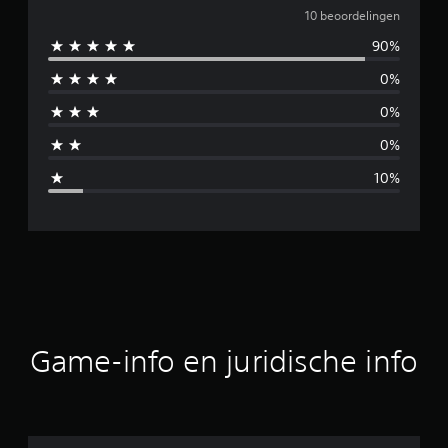
e
10 beoordelingen
90%
m
0%
i
0%
d
0%
d
10%
e
l
d
e
b
Game-info en juridische info
e
o