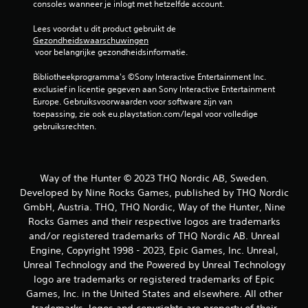
e
consoles wanneer je inlogt met hetzelfde account.
n
Lees voordat u dit product gebruikt de 
Gezondheidswaarschuwingen
 voor belangrijke gezondheidsinformatie.
Bibliotheekprogramma's ©Sony Interactive Entertainment Inc. 
exclusief in licentie gegeven aan Sony Interactive Entertainment 
Europe. Gebruiksvoorwaarden voor software zijn van 
toepassing, zie ook eu.playstation.com/legal voor volledige 
gebruiksrechten.
Way of the Hunter © 2023 THQ Nordic AB, Sweden.
Developed by Nine Rocks Games, published by THQ Nordic
GmbH, Austria. THQ, THQ Nordic, Way of the Hunter, Nine
Rocks Games and their respective logos are trademarks
and/or registered trademarks of THQ Nordic AB. Unreal
Engine, Copyright 1998 - 2023, Epic Games, Inc. Unreal,
Unreal Technology and the Powered by Unreal Technology
logo are trademarks or registered trademarks of Epic
Games, Inc. in the United States and elsewhere. All other
trademarks, logos and copyrights are property of their