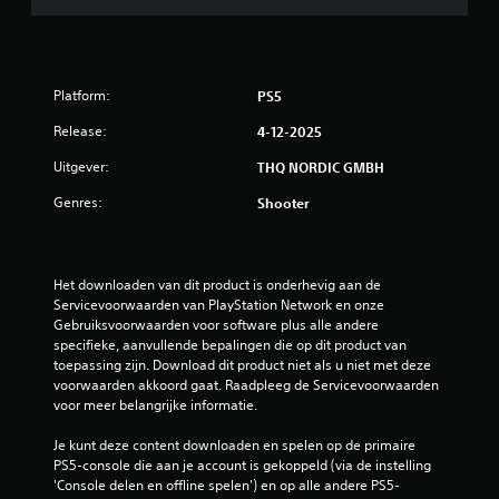
0
b
e
Platform:
PS5
o
Release:
4-12-2025
o
Uitgever:
THQ NORDIC GMBH
Genres:
Shooter
r
d
Het downloaden van dit product is onderhevig aan de 
e
Servicevoorwaarden van PlayStation Network en onze 
Gebruiksvoorwaarden voor software plus alle andere 
l
specifieke, aanvullende bepalingen die op dit product van 
toepassing zijn. Download dit product niet als u niet met deze 
i
voorwaarden akkoord gaat. Raadpleeg de Servicevoorwaarden 
voor meer belangrijke informatie.
n
Je kunt deze content downloaden en spelen op de primaire 
g
PS5-console die aan je account is gekoppeld (via de instelling 
'Console delen en offline spelen') en op alle andere PS5-