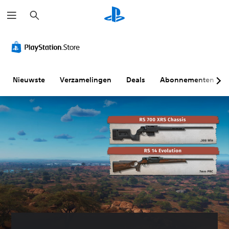
Z
o
e
k
e
n
Nieuwste
Verzamelingen
Deals
Abonnementen