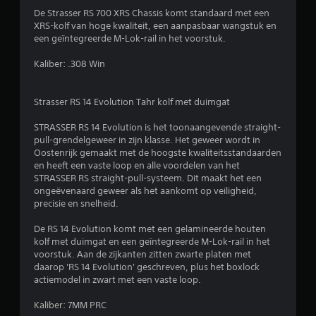
5
De Strasser RS 700 XRS Chassis komt standaard met een
XRS-kolf van hoge kwaliteit, een aanpasbaar wangstuk en
s
een geïntegreerde M-Lok-rail in het voorstuk.
t
Kaliber: .308 Win
e
Strasser RS 14 Evolution Tahr kolf met duimgat
r
STRASSER RS 14 Evolution is het toonaangevende straight-
r
pull-grendelgeweer in zijn klasse. Het geweer wordt in
Oostenrijk gemaakt met de hoogste kwaliteitsstandaarden
e
en heeft een vaste loop en alle voordelen van het
STRASSER RS straight-pull-systeem. Dit maakt het een
n
ongeëvenaard geweer als het aankomt op veiligheid,
precisie en snelheid.
u
De RS 14 Evolution komt met een gelamineerde houten
i
kolf met duimgat en een geïntegreerde M-Lok-rail in het
voorstuk. Aan de zijkanten zitten zwarte platen met
t
daarop 'RS 14 Evolution' geschreven, plus het boxlock
actiemodel in zwart met een vaste loop.
1
Kaliber: 7MM PRC