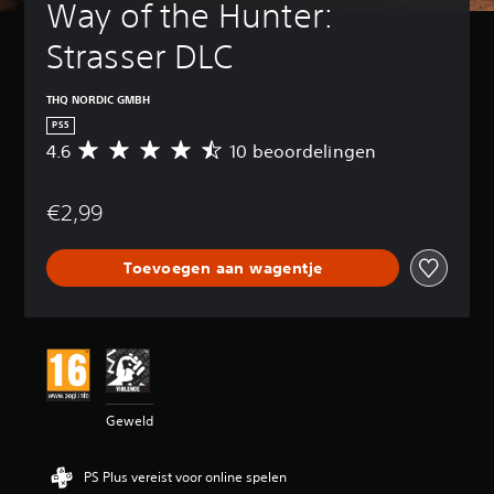
Way of the Hunter: 
Strasser DLC
THQ NORDIC GMBH
PS5
4.6
10 beoordelingen
G
e
m
€2,99
i
d
d
Toevoegen aan wagentje
e
l
d
e
b
e
o
o
Geweld
r
d
e
PS Plus vereist voor online spelen
l