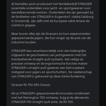
o
Al tientallen jaren produceert het familiebedrijf STRASSER
essentiële onderdelen voor jacht- en sportgeweren voor
r
wereldberoemde merken. Onderdelen die zijn gemaakt bij
de faciliteiten van STRASSER in Eugendorf, vlakbij Salzburg
d
in Oostenrijk, zijn zelfs met de Europese raket Ariane de
ruimte in gegaan.
e
Maar boven alles zijn de Strassers en hun wapensmeden
l
gepassioneerde jagers, die hun vinger op de pols van de
industrie houden.
i
STRASSER was verantwoordelijk voor een belangrijke
n
mijlpaal in de geschiedenis van jachtgeweren met het
trendsettende straight-pull-systeem. Het veilige en
g
precieze ontwerp en de ergonomische functies maken
STRASSER's straight-pull-geweren een betrouwbare
4
metgezel voor jagers en sportschutters. De nalatenschap
van STRASSER is gebouwd op deze sterke fundering.
.
Strasser RS 700 XRS Chassis
6
Als je STRASSER's gepassioneerde innovatie combineert
met het Remington 700-ontwerp, krijg je de allereerste
/
STRASSER 700 straight-pull-actie, de RS 700.