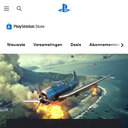
Z
o
e
k
e
n
Nieuwste
Verzamelingen
Deals
Abonnementen