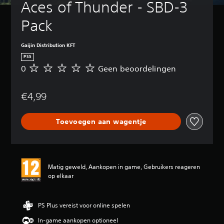
Aces of Thunder - SBD-3 
Pack
Gaijin Distribution KFT
PS5
0
Geen beoordelingen
G
e
e
€4,99
n
b
e
Toevoegen aan wagentje
o
o
r
d
e
Matig geweld, Aankopen in game, Gebruikers reageren
l
op elkaar
i
n
g
e
PS Plus vereist voor online spelen
n
In-game aankopen optioneel