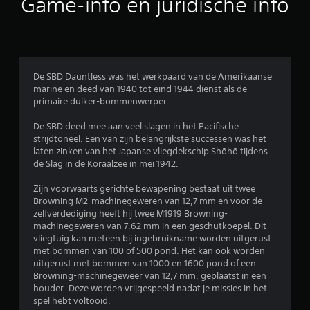
Game-info en juridische info
l
i
n
De SBD Dauntless was het werkpaard van de Amerikaanse
marine en deed van 1940 tot eind 1944 dienst als de
g
primaire duiker-bommenwerper.
e
De SBD deed mee aan veel slagen in het Pacifische
strijdtoneel. Een van zijn belangrijkste successen was het
n
laten zinken van het Japanse vliegdekschip Shōhō tijdens
de Slag in de Koraalzee in mei 1942.
Zijn voorwaarts gerichte bewapening bestaat uit twee
Browning M2-machinegeweren van 12,7 mm en voor de
zelfverdediging heeft hij twee M1919 Browning-
machinegeweren van 7,62 mm in een geschutkoepel. Dit
vliegtuig kan meteen bij ingebruikname worden uitgerust
met bommen van 100 of 500 pond. Het kan ook worden
uitgerust met bommen van 1000 en 1600 pond of een
Browning-machinegeweer van 12,7 mm, geplaatst in een
houder. Deze worden vrijgespeeld nadat je missies in het
spel hebt voltooid.