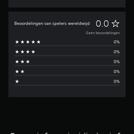
G
0.0
Beoordelingen van spelers wereldwijd
e
Geen beoordelingen
0%
e
0%
n
0%
b
0%
e
0%
o
o
r
d
e