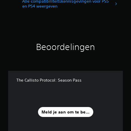
Alle compatibiliteitskennisgevingen voor PS5
n
en PS4 weergeven
u
i
t
7
4
b
e
Beoordelingen
o
o
r
d
e
l
i
The Callisto Protocol: Season Pass
n
g
e
n
Meld je aan om te beoordelen