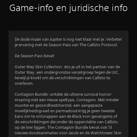
b
Game-info en juridische info
e
o
o
De dode maan van Jupiter is nog niet klaar met je. Verbeter
je ervaring met de Season Pass van The Callisto Protocol.
r
De Season Pass bevat:
d
Outer Way Skin Collection: dos je uit in het pantser van de
e
Outer Way, een ondergrondse verzetgroep tegen de UJC,
terwijl je knokt om de verschrikkingen van Callisto te
l
overleven.
i
Contagion Bundle: ontdek de ultieme survival horror-
ervaring met een nieuw speltype, Contagion. Met minder
n
munitie en gezondheidsherstel, een aangepaste
moeilijkheidsgraad en permadood krijg je geen tweede
g
kans om te ontsnappen aan de Black Iron-gevangenis of
de verschrikkingen die onder de oppervlakte van Callisto
4
op de loer liggen. The Contagion Bundle bevat ook 13
nieuwe doodsanimaties voor Jacob en de Watchtower Skin