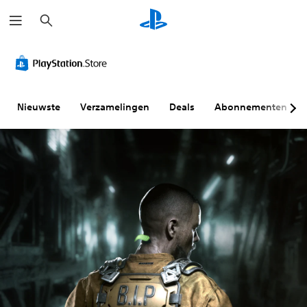
Z
o
e
k
e
n
Nieuwste
Verzamelingen
Deals
Abonnementen