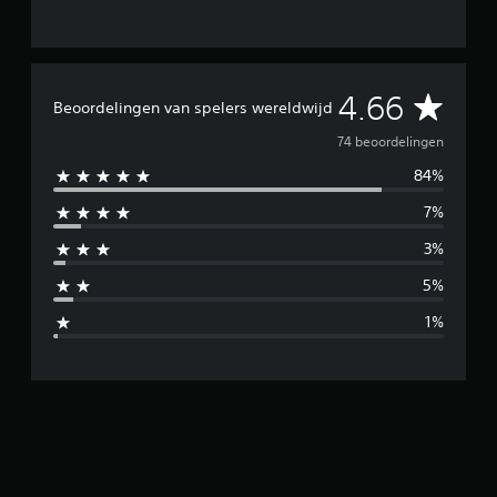
G
4.66
Beoordelingen van spelers wereldwijd
e
74 beoordelingen
84%
m
7%
i
3%
d
5%
d
1%
e
l
d
e