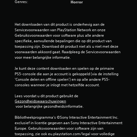
u
Genres:
Horror
i
t
Het downloaden van dit product is onderhevig aan de 
Servicevoorwaarden van PlayStation Network en onze 
7
Gebruiksvoorwaarden voor software plus alle andere 
specifieke, aanvullende bepalingen die op dit product van 
4
toepassing zijn. Download dit product niet als u niet met deze 
voorwaarden akkoord gaat. Raadpleeg de Servicevoorwaarden 
b
voor meer belangrijke informatie.
e
Je kunt deze content downloaden en spelen op de primaire 
PS5-console die aan je account is gekoppeld (via de instelling 
o
'Console delen en offline spelen') en op alle andere PS5-
consoles wanneer je inlogt met hetzelfde account.
o
Lees voordat u dit product gebruikt de 
Gezondheidswaarschuwingen
r
 voor belangrijke gezondheidsinformatie.
d
Bibliotheekprogramma's ©Sony Interactive Entertainment Inc. 
exclusief in licentie gegeven aan Sony Interactive Entertainment 
e
Europe. Gebruiksvoorwaarden voor software zijn van 
toepassing, zie ook eu.playstation.com/legal voor volledige 