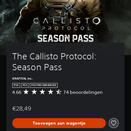
The Callisto Protocol: 
Season Pass
KRAFTON, Inc.
PS4
PS5
PS5 PRO ENHANCED
4.66
74 beoordelingen
G
e
m
€28,49
i
d
d
Toevoegen aan wagentje
e
l