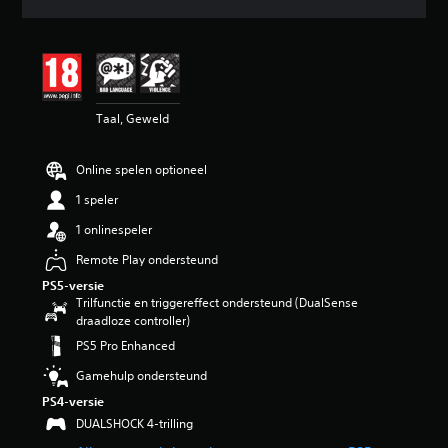
d
e
b
e
o
o
Taal, Geweld
r
d
e
Online spelen optioneel
l
i
1 speler
n
g
1 onlinespeler
4
Remote Play ondersteund
.
6
PS5-versie
6
Trilfunctie en triggereffect ondersteund (DualSense
/
draadloze controller)
5
PS5 Pro Enhanced
s
t
Gamehulp ondersteund
e
PS4-versie
r
DUALSHOCK 4-trilling
r
e