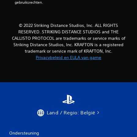
l
gebruiksrechten.
i
n
© 2022 Striking Distance Studios, Inc. ALL RIGHTS
RESERVED. STRIKING DISTANCE STUDIOS and THE
g
CALLISTO PROTOCOL are trademarks or service marks of
e
Striking Distance Studios, Inc. KRAFTON is a registered
trademark or service mark of KRAFTON, Inc.
n
Privacybeleid en EULA van game
Land / Regio: België
Ondersteuning