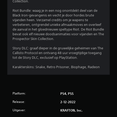
.
Collection.
Riot Bundle: waag je in een nog onontdekt deel van de
6
Black Iron-gevangenis en vecht je door hordes brute
vijanden heen. Verzamel credits om je wapens te
6
verbeteren, ontgrendel unieke afmaakmoves en overleef
de aanval in het gloednieuwe speltype Riot. De Riot Bundle
/
bevat ook elf nieuwe doodsanimaties voor vijanden en The
Prospector Skin Collection.
5
Story DLC: graaf dieper in de gruwelijke geheimen van The
s
Callisto Protocol en ontvang 48 uur vroegtijdige toegang
tot de Story DLC, exclusief op PlayStation.
t
Karakterskins: Snake, Retro Prisoner, Biophage, Radeon
e
r
r
Platform:
PS4, PS5
e
Release:
2-12-2022
n
Uitgever:
KRAFTON, Inc.