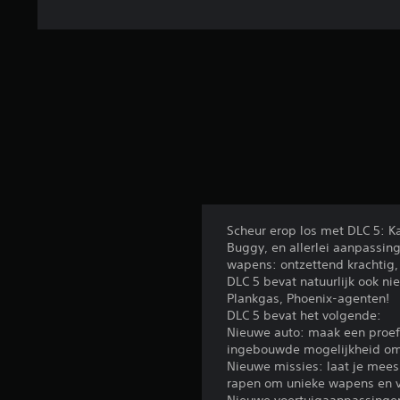
Scheur erop los met DLC 5: K
Buggy, en allerlei aanpassin
wapens: ontzettend krachtig,
DLC 5 bevat natuurlijk ook n
Plankgas, Phoenix-agenten!
DLC 5 bevat het volgende:
Nieuwe auto: maak een proef
ingebouwde mogelijkheid om v
Nieuwe missies: laat je meesl
rapen om unieke wapens en v