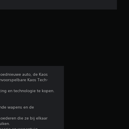
e
l
d
e
b
e
gloednieuwe auto, de Kaos
onvoorspelbare Kaos Tech-
o
ing en technologie te kopen.
o
r
ende wapens en de
d
oederen die ze bij elkaar
uiken.