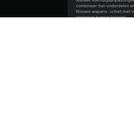
Nieuwe voertuigaanpassingen
combineer hun onderdelen en 
Nieuwe wapens: schiet met v
storingen kunnen krijgen!
Platform:
Release:
Uitgever:
Genres: