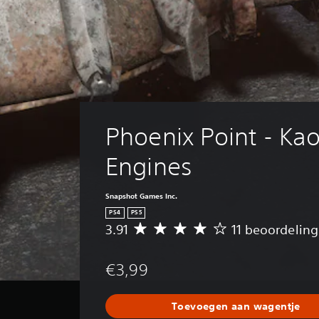
Phoenix Point - Kao
Engines
Snapshot Games Inc.
PS4
PS5
3.91
11 beoordelin
G
e
m
€3,99
i
d
d
Toevoegen aan wagentje
e