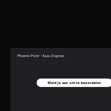
r
e
n
u
i
t
1
1
b
e
o
o
Phoenix Point - Kaos Engines
r
d
e
l
i
Meld je aan om te beoordelen
n
g
e
n