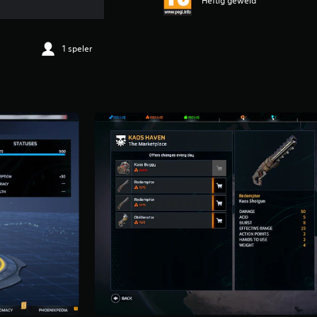
Heftig geweld
1 speler