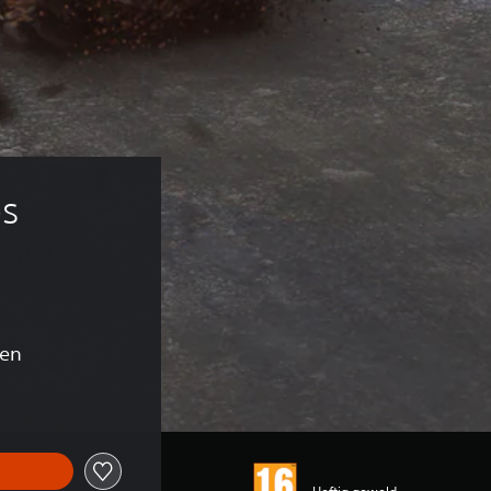
s 
gen