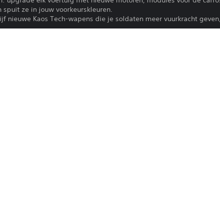
: upgrade elk voertuig met nieuwe motoren, modules voor de carro
spuit ze in jouw voorkeurskleuren.
ijf nieuwe Kaos Tech-wapens die je soldaten meer vuurkracht geve
Het downloaden van dit product is ond
PS4, PS5
van PlayStation Network en onze Gebru
plus alle andere specifieke, aanvullend
1-3-2022
toepassing zijn. Download dit product ni
Snapshot Games Inc.
voorwaarden akkoord gaat. Raadpleeg 
belangrijke informatie.
Strategie
Je kunt deze content downloaden en sp
die aan je account is gekoppeld (via de i
spelen') en op alle andere PS5-consoles
account.
Lees voordat u dit product gebruikt de 
Gezondheidswaarschuwingen
 voor belangrijke gezondheidsinformati
Bibliotheekprogramma's ©Sony Interactiv