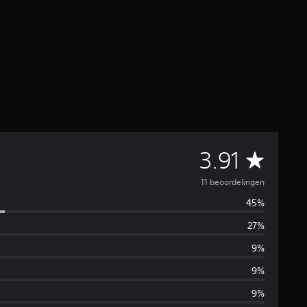
G
3.91
e
11 beoordelingen
45%
m
27%
i
9%
d
9%
9%
d