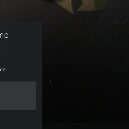
mo 
gen
spronkelijke prijs van €3,99
spronkelijke prijs van €3,99