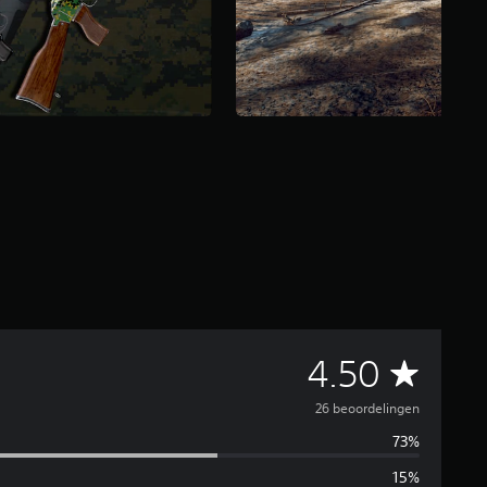
G
4.50
e
26 beoordelingen
73%
m
15%