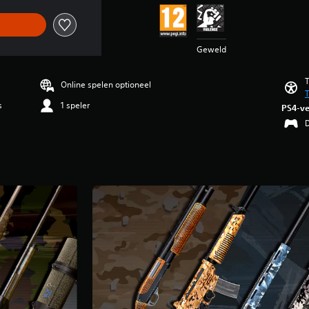
Geweld
T
Online spelen optioneel
T
s
1 speler
PS4-ve
D