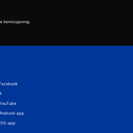
e
n
e kennisgeving.
Facebook
X
YouTube
Android-app
iOS-app