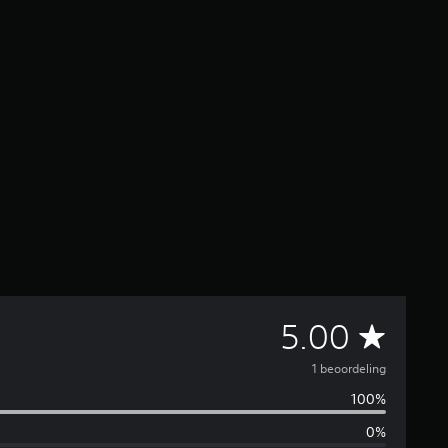
G
5.00
e
1 beoordeling
100%
m
0%