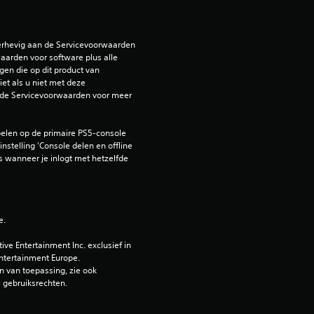
b
e
erhevig aan de Servicevoorwaarden 
arden voor software plus alle 
o
en die op dit product van 
et als u niet met deze 
o
de Servicevoorwaarden voor meer 
r
elen op de primaire PS5-console 
nstelling 'Console delen en offline 
d
 wanneer je inlogt met hetzelfde 
e
l
e.
i
e Entertainment Inc. exclusief in 
ntertainment Europe. 
n
 van toepassing, zie ook 
e gebruiksrechten.
g