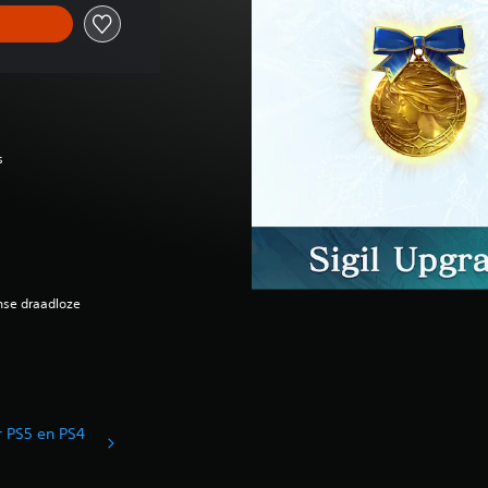
s
ense draadloze
r PS5 en PS4