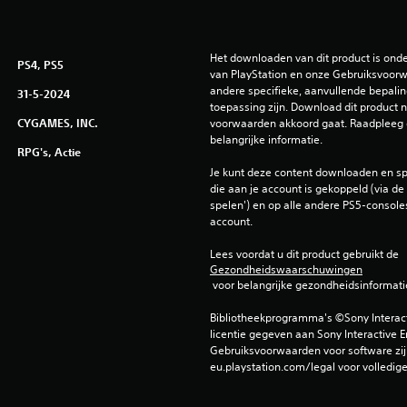
Het downloaden van dit product is ond
PS4, PS5
van PlayStation en onze Gebruiksvoorwa
andere specifieke, aanvullende bepaling
31-5-2024
toepassing zijn. Download dit product ni
CYGAMES, INC.
voorwaarden akkoord gaat. Raadpleeg 
belangrijke informatie.
RPG's, Actie
Je kunt deze content downloaden en sp
die aan je account is gekoppeld (via de i
spelen') en op alle andere PS5-consoles
account.
Lees voordat u dit product gebruikt de 
Gezondheidswaarschuwingen
 voor belangrijke gezondheidsinformati
Bibliotheekprogramma's ©Sony Interactiv
licentie gegeven aan Sony Interactive E
Gebruiksvoorwaarden voor software zijn
eu.playstation.com/legal voor volledig