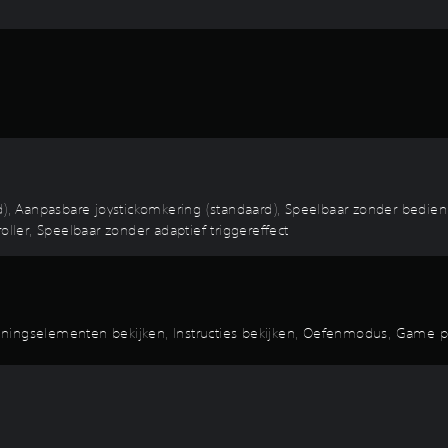
, Aanpasbare joystickomkering (standaard), Speelbaar zonder bedi
oller, Speelbaar zonder adaptief triggereffect
eningselementen bekijken, Instructies bekijken, Oefenmodus, Game 