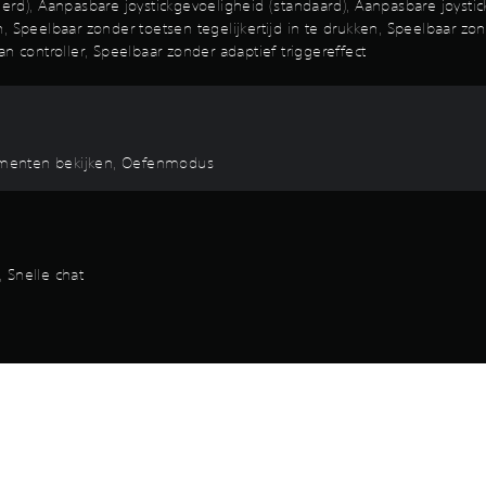
), Aanpasbare joystickgevoeligheid (standaard), Aanpasbare joystick
n, Speelbaar zonder toetsen tegelijkertijd in te drukken, Speelbaar
n controller, Speelbaar zonder adaptief triggereffect
ementen bekijken, Oefenmodus
, Snelle chat
Game-info en juridische info