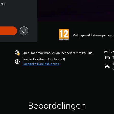
gen
Matig geweld, Aankopen in g
PS5-ve
Speel met maximaal 24 onlinespelers met PS Plus
T
Toegankelijkheidsfuncties (23)
Toegankelijkheidsfuncties
T
c
Beoordelingen