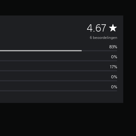
G
4.67
e
6 beoordelingen
83%
m
0%
i
17%
d
0%
0%
d
e
l
d