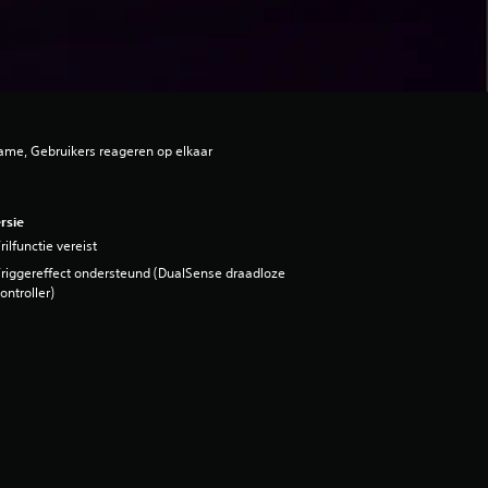
ame, Gebruikers reageren op elkaar
rsie
rilfunctie vereist
riggereffect ondersteund (DualSense draadloze
ontroller)