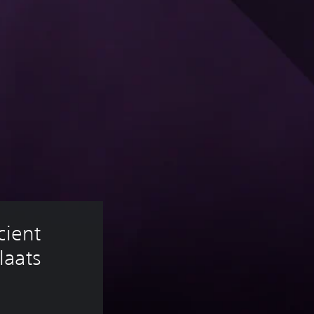
cient 
aats 