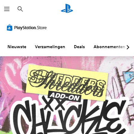
Z
o
e
k
e
n
Nieuwste
Verzamelingen
Deals
Abonnementen