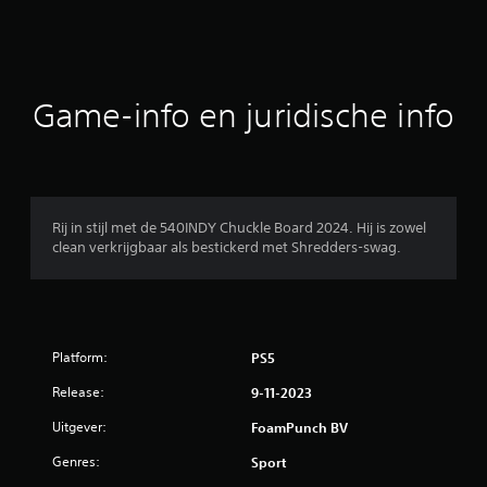
r
d
e
Game-info en juridische info
l
i
n
Rij in stijl met de 540INDY Chuckle Board 2024. Hij is zowel
clean verkrijgbaar als bestickerd met Shredders-swag.
g
e
n
Platform:
PS5
Release:
9-11-2023
Uitgever:
FoamPunch BV
Genres:
Sport