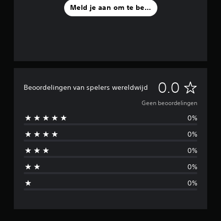
Meld je aan om te beoordelen
G
0.0
Beoordelingen van spelers wereldwijd
e
Geen beoordelingen
0%
e
0%
n
0%
b
0%
e
0%
o
o