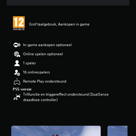
r
d
e
l
Grof taalgebruik, Aankopen in game
i
n
g
e
In-game aankopen optioneel
n
Online spelen optioneel
1 speler
16 onlinespelers
Remote Play ondersteund
PS5-versie
Trilfunctie en triggereffect ondersteund (DualSense
draadloze controller)