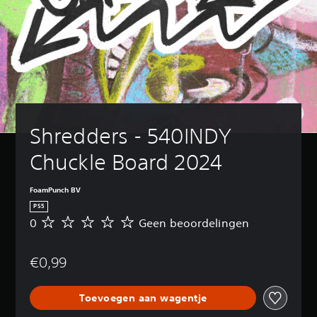
Shredders - 540INDY 
Chuckle Board 2024
FoamPunch BV
PS5
0
Geen beoordelingen
G
e
e
€0,99
n
b
e
Toevoegen aan wagentje
o
o