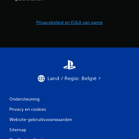
n
u
Privacybeleid en EULA van game
i
t
2
b
e
Land / Regio: België
o
o
Ondersteuning
r
Privacy en cookies
d
Website-gebruiksvoorwaarden
e
Sitemap