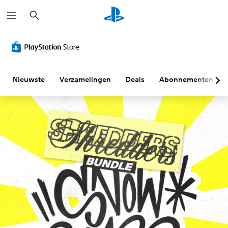
Z
o
e
k
e
n
Nieuwste
Verzamelingen
Deals
Abonnementen