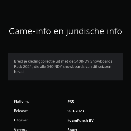
d
e
b
Game-info en juridische info
e
o
o
Breid je kledingcollectie uit met de 540INDY Snowboards
Pack 2024, die alle 540INDY snowboards van dit seizoen
r
bevat.
d
e
Platform:
PS5
l
Release:
9-11-2023
i
Uitgever:
FoamPunch BV
n
Genres:
Sport