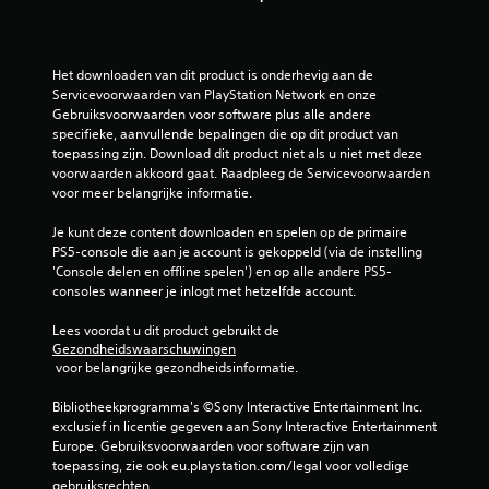
g
4
Het downloaden van dit product is onderhevig aan de 
.
Servicevoorwaarden van PlayStation Network en onze 
Gebruiksvoorwaarden voor software plus alle andere 
5
specifieke, aanvullende bepalingen die op dit product van 
toepassing zijn. Download dit product niet als u niet met deze 
voorwaarden akkoord gaat. Raadpleeg de Servicevoorwaarden 
/
voor meer belangrijke informatie.
5
Je kunt deze content downloaden en spelen op de primaire 
PS5-console die aan je account is gekoppeld (via de instelling 
s
'Console delen en offline spelen') en op alle andere PS5-
consoles wanneer je inlogt met hetzelfde account.
t
Lees voordat u dit product gebruikt de 
e
Gezondheidswaarschuwingen
 voor belangrijke gezondheidsinformatie.
r
Bibliotheekprogramma's ©Sony Interactive Entertainment Inc. 
r
exclusief in licentie gegeven aan Sony Interactive Entertainment 
Europe. Gebruiksvoorwaarden voor software zijn van 
e
toepassing, zie ook eu.playstation.com/legal voor volledige 
gebruiksrechten.