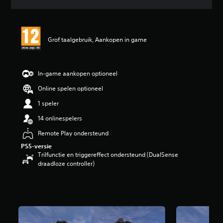
d
e
b
e
Grof taalgebruik, Aankopen in game
o
o
r
d
In-game aankopen optioneel
e
l
Online spelen optioneel
i
1 speler
n
g
14 onlinespelers
4
.
Remote Play ondersteund
5
PS5-versie
/
Trilfunctie en triggereffect ondersteund (DualSense
5
draadloze controller)
s
t
e
r
r
e
n