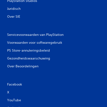
PlayStation Studios
l
Juridisch
i
Over SIE
n
g
Servicevoorwaarden van PlayStation
e
Voorwaarden voor softwaregebruik
n
PS Store-annuleringsbeleid
Gezondheidswaarschuwing
Over Beoordelingen
Facebook
X
YouTube