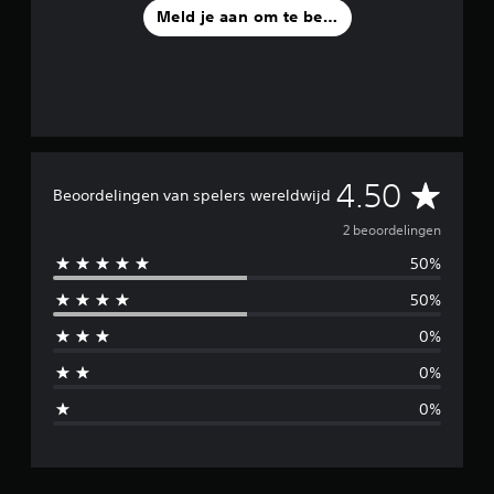
Meld je aan om te beoordelen
G
4.50
Beoordelingen van spelers wereldwijd
e
2 beoordelingen
50%
m
50%
i
0%
d
0%
d
0%
e
l