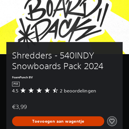
Shredders - 540INDY 
Snowboards Pack 2024
FoamPunch BV
PS5
4.5
2 beoordelingen
G
e
m
€3,99
i
d
d
Toevoegen aan wagentje
e
l