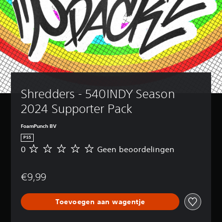
Shredders - 540INDY Season 
2024 Supporter Pack
FoamPunch BV
PS5
0
Geen beoordelingen
G
e
e
€9,99
n
b
e
Toevoegen aan wagentje
o
o
r