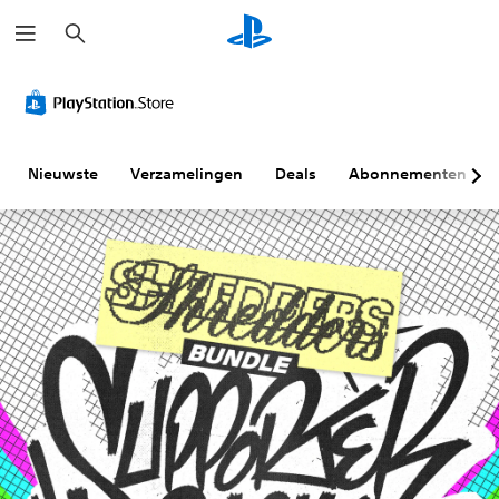
Z
o
e
k
e
n
Nieuwste
Verzamelingen
Deals
Abonnementen