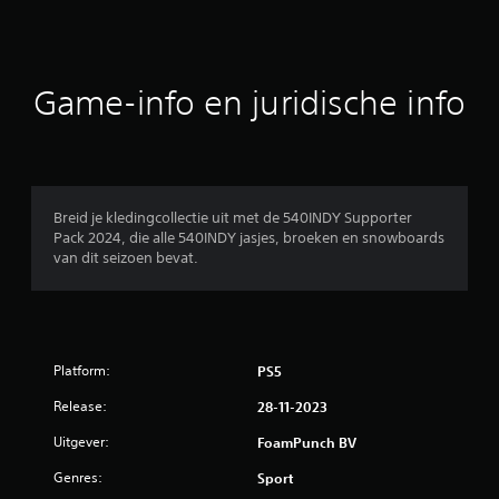
r
d
e
Game-info en juridische info
l
i
n
Breid je kledingcollectie uit met de 540INDY Supporter
Pack 2024, die alle 540INDY jasjes, broeken en snowboards
g
van dit seizoen bevat.
e
n
Platform:
PS5
Release:
28-11-2023
Uitgever:
FoamPunch BV
Genres:
Sport