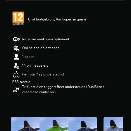
d
e
l
Grof taalgebruik, Aankopen in game
i
n
g
e
In-game aankopen optioneel
n
Online spelen optioneel
1 speler
14 onlinespelers
Remote Play ondersteund
PS5-versie
Trilfunctie en triggereffect ondersteund (DualSense
draadloze controller)