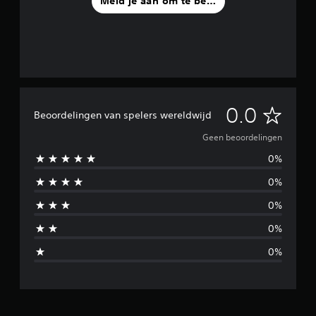
Meld je aan om te beoordelen
G
0.0
Beoordelingen van spelers wereldwijd
e
Geen beoordelingen
0%
e
0%
n
0%
b
0%
e
0%
o
o