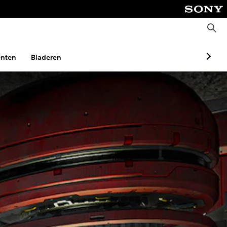
Z
o
e
k
e
nten
Bladeren
n