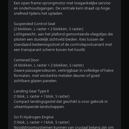
t
Een open frame-sprongmotor met toegankelijke service-
en onderhoudsgangen. De centrale kern draait op hoge
e
snelheid tijdens het opladen.
r
Suspended Control Seat
(2 blokken, L raster + 2 blokken, S raster)
r
Lichtgewicht, aan het plafond gemonteerde vliegzitjes die
piloten een duidelijk zichtveld bieden. Kies tussen de
e
standaard bedieningsstoel of de controlepostvariant met
een transparant scherm boven het hoofd.
n
Centered Door
u
(4 blokken, L raster + 2 blokken, S raster)
Zware passagiersdeuren, verkrijgbaar in volledige of halve
i
formaten, met versterkte metalen deuren of goed
zichtbare glazen panelen.
t
Landing Gear Type II
6
(1 blok, L raster + 1 blok, S raster)
Compact landingsgestel dat geschikt is voor gebruik in
b
uiteenlopende landschappen.
e
Sci-Fi Hydrogen Engine
(1 blok, L raster + 1 blok, S raster)
o
Noodstroomsystemen kunnen van cruciaal belang zijn om