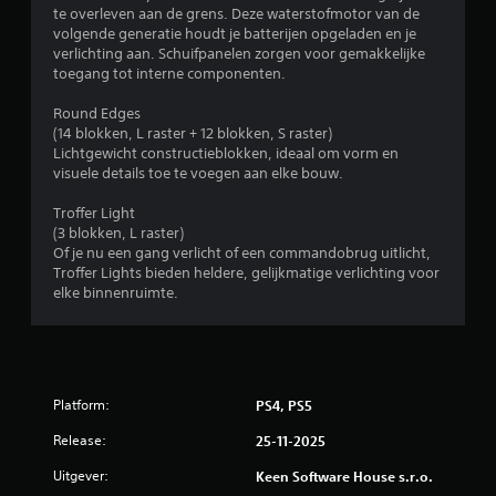
te overleven aan de grens. Deze waterstofmotor van de
o
volgende generatie houdt je batterijen opgeladen en je
verlichting aan. Schuifpanelen zorgen voor gemakkelijke
r
toegang tot interne componenten.
d
Round Edges
(14 blokken, L raster + 12 blokken, S raster)
Lichtgewicht constructieblokken, ideaal om vorm en
e
visuele details toe te voegen aan elke bouw.
l
Troffer Light
(3 blokken, L raster)
i
Of je nu een gang verlicht of een commandobrug uitlicht,
Troffer Lights bieden heldere, gelijkmatige verlichting voor
n
elke binnenruimte.
g
e
n
Platform:
PS4, PS5
Release:
25-11-2025
Uitgever:
Keen Software House s.r.o.