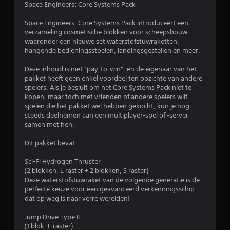
o
Space Engineers: Core Systems Pack
r
Space Engineers: Core Systems Pack introduceert een
verzameling cosmetische blokken voor scheepsbouw,
d
waaronder een nieuwe set waterstofstuwraketten,
hangende bedieningsstoelen, landingsgestellen en meer.
e
Deze inhoud is niet “pay-to-win”, en de eigenaar van het
l
pakket heeft geen enkel voordeel ten opzichte van andere
spelers. Als je besluit om het Core Systems Pack niet te
i
kopen, maar toch met vrienden of andere spelers wilt
spelen die het pakket wel hebben gekocht, kun je nog
n
steeds deelnemen aan een multiplayer-spel of -server
samen met hen.
g
Dit pakket bevat:
5
Sci-Fi Hydrogen Thruster
/
(2 blokken, L raster + 2 blokken, S raster)
Deze waterstofstuwraket van de volgende generatie is de
perfecte keuze voor een geavanceerd verkenningsschip
5
dat op weg is naar verre werelden!
s
Jump Drive Type II
(1 blok, L raster)