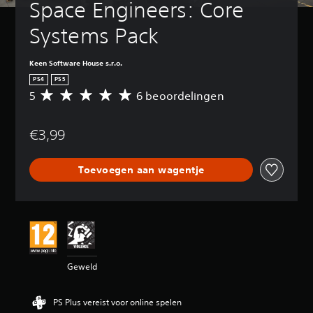
Space Engineers: Core 
Systems Pack
Keen Software House s.r.o.
PS4
PS5
5
6 beoordelingen
G
e
m
€3,99
i
d
d
Toevoegen aan wagentje
e
l
d
e
b
e
o
o
Geweld
r
d
e
PS Plus vereist voor online spelen
l