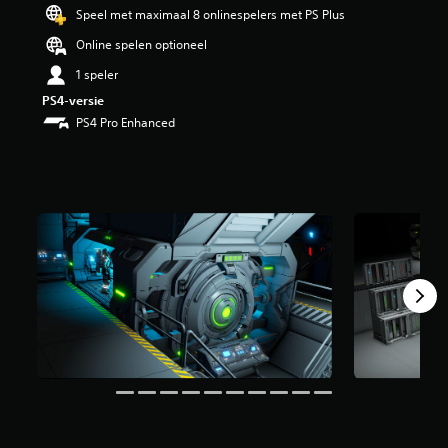
i
Speel met maximaal 8 onlinespelers met PS Plus
n
Online spelen optioneel
g
5
1 speler
/
PS4-versie
5
s
PS4 Pro Enhanced
t
e
r
r
e
n
u
i
t
6
b
e
o
o
r
d
e
l