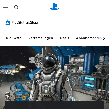
Z
o
e
k
e
n
Nieuwste
Verzamelingen
Deals
Abonnementen