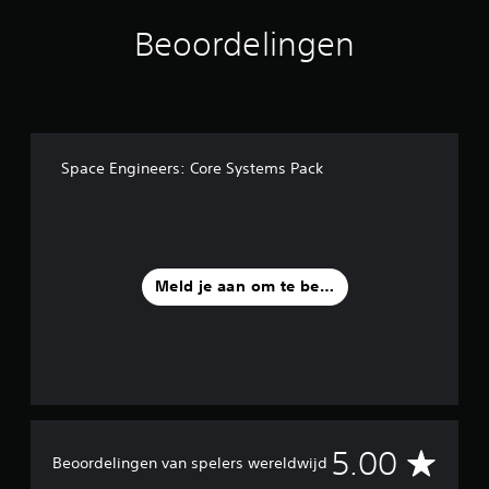
i
Beoordelingen
n
g
e
n
Space Engineers: Core Systems Pack
Meld je aan om te beoordelen
G
5.00
Beoordelingen van spelers wereldwijd