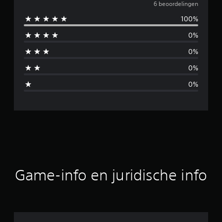
e
6 beoordelingen
100%
m
0%
i
0%
d
0%
d
0%
e
l
d
e
b
Game-info en juridische info
e
o