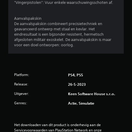
o
"Vingerpistolen": Vuur enkele waarschuwingsschoten af.
r
Aanvalspakskin
d
De aanvalspakskin combineert precisietechniek en
geavanceerd ontwerp met staal en kevlar. Het
eindresultaat is een bijzonder resistent, hermetisch
e
afgesloten militair exoskelet. De aanvalspakskin is maar
voor een doel ontworpen: oorlog.
l
i
n
Platform:
PS4, PS5
g
Release:
26-5-2023
e
Uitgever:
Keen Software House s.r.o.
n
Genres:
Actie, Simulatie
Het downloaden van dit product is onderhevig aan de 
Servicevoorwaarden van PlayStation Network en onze 