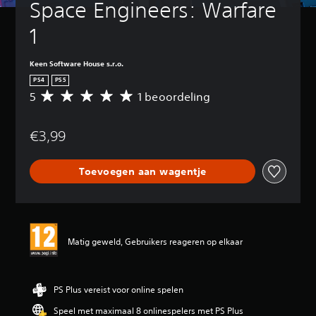
Space Engineers: Warfare 
1
Keen Software House s.r.o.
PS4
PS5
5
1 beoordeling
G
e
m
€3,99
i
d
d
Toevoegen aan wagentje
e
l
d
e
b
e
Matig geweld, Gebruikers reageren op elkaar
o
o
r
d
PS Plus vereist voor online spelen
e
Speel met maximaal 8 onlinespelers met PS Plus
l