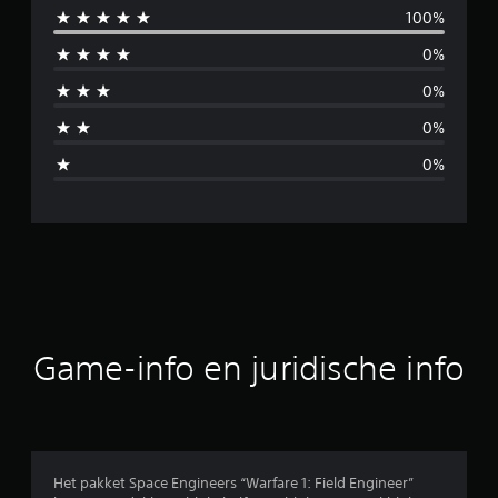
100%
m
0%
i
0%
d
0%
d
0%
e
l
d
e
b
Game-info en juridische info
e
o
o
Het pakket Space Engineers “Warfare 1: Field Engineer”