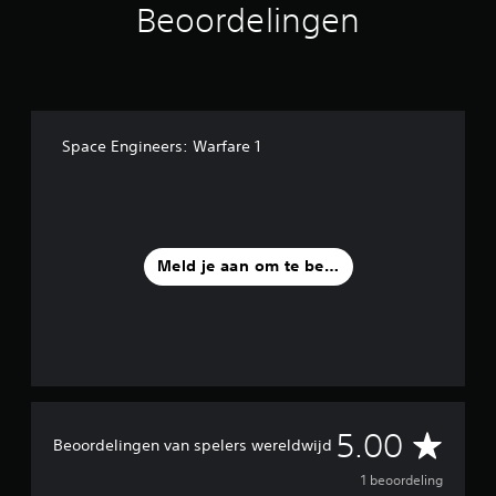
Beoordelingen
i
n
g
e
n
Space Engineers: Warfare 1
Meld je aan om te beoordelen
G
5.00
Beoordelingen van spelers wereldwijd
e
1 beoordeling