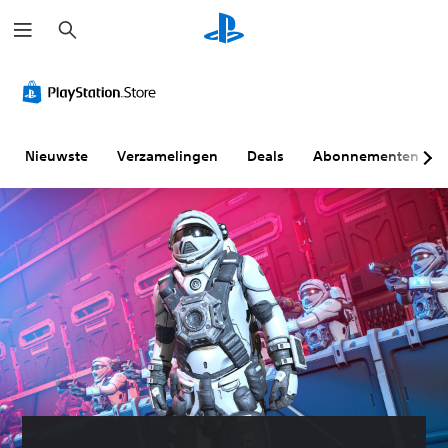
Z
o
e
k
e
n
Nieuwste
Verzamelingen
Deals
Abonnementen