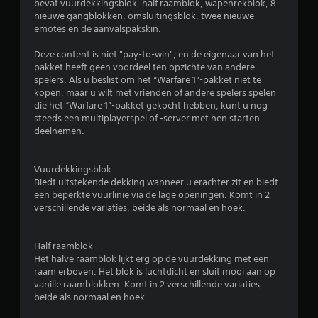
bevat vuurdekkingsblok, half raamblok, wapenrekblok, 8
r
nieuwe gangblokken, omsluitingsblok, twee nieuwe
emotes en de aanvalspakskin.
d
Deze content is niet "pay-to-win", en de eigenaar van het
e
pakket heeft geen voordeel ten opzichte van andere
spelers. Als u beslist om het “Warfare 1”-pakket niet te
l
kopen, maar u wilt met vrienden of andere spelers spelen
die het “Warfare 1”-pakket gekocht hebben, kunt u nog
i
steeds een multiplayerspel of -server met hen starten
deelnemen.
n
g
Vuurdekkingsblok
Biedt uitstekende dekking wanneer u erachter zit en biedt
1
een beperkte vuurlinie via de lage openingen. Komt in 2
verschillende variaties, beide als normaal en hoek.
/
Half raamblok
5
Het halve raamblok lijkt erg op de vuurdekking met een
raam erboven. Het blok is luchtdicht en sluit mooi aan op
s
vanille raamblokken. Komt in 2 verschillende variaties,
beide als normaal en hoek.
t