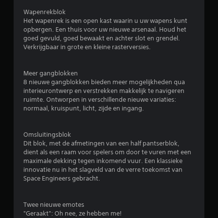
e
Wapenrekblok
Het wapenrek is een open kast waarin u uw wapens kunt
r
opbergen. Een thuis voor uw nieuwe arsenaal. Houd het
goed gevuld, goed bewaakt en achter slot en grendel.
r
Verkrijgbaar in grote en kleine rasterversies.
e
Meer gangblokken
n
8 nieuwe gangblokken bieden meer mogelijkheden qua
interieurontwerp en verstrekken makkelijk te navigeren
u
ruimte. Ontworpen in verschillende nieuwe variaties:
normaal, kruispunt, licht, zijde en ingang.
i
t
Omsluitingsblok
Dit blok, met de afmetingen van een half pantserblok,
1
dient als een raam voor spelers om door te vuren met een
maximale dekking tegen inkomend vuur. Een klassieke
b
innovatie nu in het slagveld van de verre toekomst van
Space Engineers gebracht.
e
o
Twee nieuwe emotes
"Geraakt": Oh nee, ze hebben me!