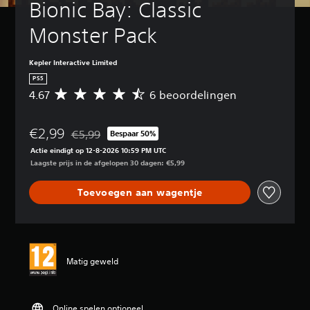
Bionic Bay: Classic 
Monster Pack
Kepler Interactive Limited
PS5
4.67
6 beoordelingen
G
e
m
€2,99
i
€5,99
Bespaar 50%
Korting ten opzichte van de oorspronkelijke prijs va
d
Actie eindigt op 12-8-2026 10:59 PM UTC
d
Laagste prijs in de afgelopen 30 dagen: €5,99
e
l
Toevoegen aan wagentje
d
e
b
e
o
o
Matig geweld
r
d
e
l
Online spelen optioneel