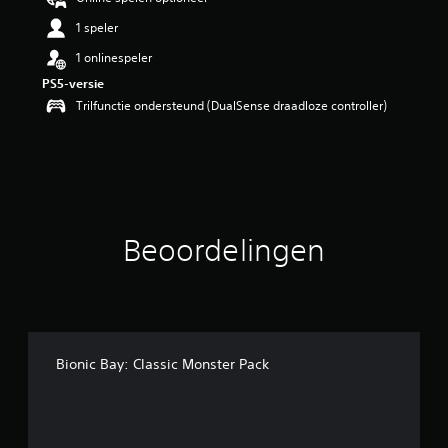
i
1 speler
n
g
1 onlinespeler
4
PS5-versie
.
6
Trilfunctie ondersteund (DualSense draadloze controller)
7
/
5
s
t
e
r
Beoordelingen
r
e
n
u
i
t
6
Bionic Bay: Classic Monster Pack
b
e
o
o
r