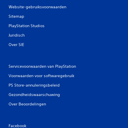
e
Website-gebruiksvoorwaarden
l
Sitemap
i
PlayStation Studios
Juridisch
n
Over SIE
g
e
Servicevoorwaarden van PlayStation
n
Voorwaarden voor softwaregebruik
PS Store-annuleringsbeleid
Gezondheidswaarschuwing
Over Beoordelingen
Facebook