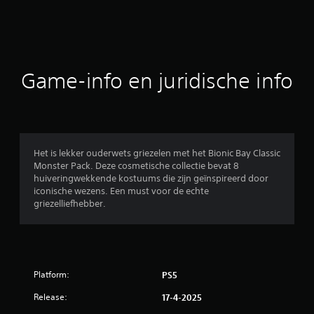
d
e
b
Game-info en juridische info
e
o
o
Het is lekker ouderwets griezelen met het Bionic Bay Classic
Monster Pack. Deze cosmetische collectie bevat 8
r
huiveringwekkende kostuums die zijn geïnspireerd door
iconische wezens. Een must voor de echte
d
griezelliefhebber.
e
l
Platform:
PS5
i
Release:
17-4-2025
n