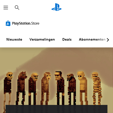
Z
o
e
k
e
n
Nieuwste
Verzamelingen
Deals
Abonnementen