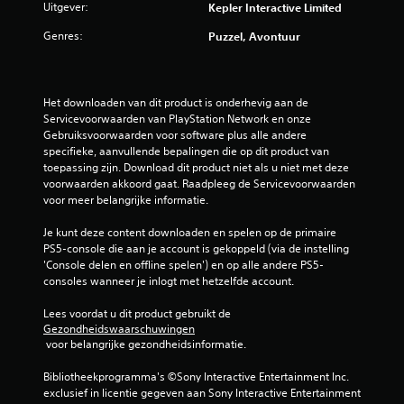
Uitgever:
Kepler Interactive Limited
g
Genres:
Puzzel, Avontuur
4
.
Het downloaden van dit product is onderhevig aan de 
6
Servicevoorwaarden van PlayStation Network en onze 
Gebruiksvoorwaarden voor software plus alle andere 
specifieke, aanvullende bepalingen die op dit product van 
7
toepassing zijn. Download dit product niet als u niet met deze 
voorwaarden akkoord gaat. Raadpleeg de Servicevoorwaarden 
/
voor meer belangrijke informatie.
5
Je kunt deze content downloaden en spelen op de primaire 
PS5-console die aan je account is gekoppeld (via de instelling 
s
'Console delen en offline spelen') en op alle andere PS5-
consoles wanneer je inlogt met hetzelfde account.
t
Lees voordat u dit product gebruikt de 
e
Gezondheidswaarschuwingen
 voor belangrijke gezondheidsinformatie.
r
Bibliotheekprogramma's ©Sony Interactive Entertainment Inc. 
r
exclusief in licentie gegeven aan Sony Interactive Entertainment 