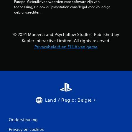
Europe. Gebruiksvoorwaarden voor software zijn van 
e
toepassing, zie ook eu.playstation.com/legal voor volledige 
gebruiksrechten.
n
u
© 2024 Mureena and Psychoflow Studios. Published by
i
Kepler Interactive Limited. All rights reserved.
Privacybeleid en EULA van game
t
6
b
e
o
Land / Regio: België
o
r
Ondersteuning
d
Privacy en cookies