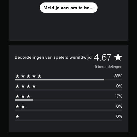
d
Meld je aan om te beoordelen
e
l
i
n
g
e
n
G
4.67
Beoordelingen van spelers wereldwijd
e
6 beoordelingen
83%
m
0%
i
17%
d
0%
d
0%
e
l