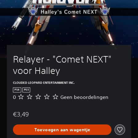
Relayer - "Comet NEXT" 
voor Halley
CLOUDED LEOPARD ENTERTAINMENT INC.
PS4
PS5
0
Geen beoordelingen
G
e
e
€3,49
n
b
e
Toevoegen aan wagentje
o
o