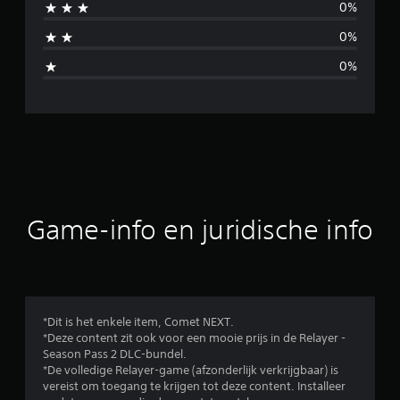
0%
b
0%
e
0%
o
o
r
d
e
Game-info en juridische info
l
i
n
*Dit is het enkele item, Comet NEXT.
*Deze content zit ook voor een mooie prijs in de Relayer -
g
Season Pass 2 DLC-bundel.
*De volledige Relayer-game (afzonderlijk verkrijgbaar) is
e
vereist om toegang te krijgen tot deze content. Installeer