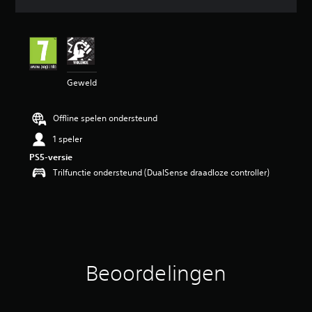
r
d
e
l
i
n
Geweld
g
e
n
Offline spelen ondersteund
1 speler
PS5-versie
Trilfunctie ondersteund (DualSense draadloze controller)
Beoordelingen