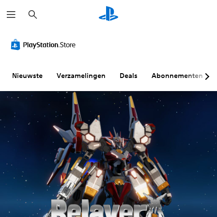
Z
o
e
k
e
n
Nieuwste
Verzamelingen
Deals
Abonnementen