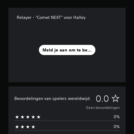
Relayer - "Comet NEXT" voor Halley
Meld je aan om te beoordelen
G
0.0
Beoordelingen van spelers wereldwijd
e
Geen beoordelingen
0%
e
0%
n