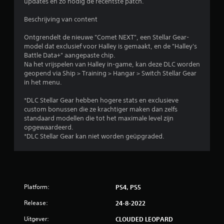
updates en zo nodig de recentste patch.
n
Beschrijving van content
Ontgrendelt de nieuwe "Comet NEXT", een Stellar Gear-
model dat exclusief voor Halley is gemaakt, en de "Halley's
Battle Data+" aangepaste chip.
Na het vrijspelen van Halley in-game, kan deze DLC worden
geopend via Ship > Training > Hangar > Switch Stellar Gear
in het menu.
*DLC Stellar Gear hebben hogere stats en exclusieve
custom bonussen die ze krachtiger maken dan zelfs
standaard modellen die tot het maximale level zijn
opgewaardeerd.
*DLC Stellar Gear kan niet worden geüpgraded.
Platform:
PS4, PS5
Release:
24-8-2022
Uitgever:
CLOUDED LEOPARD