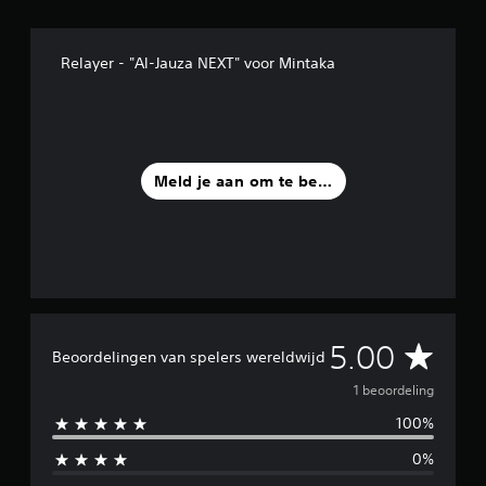
t
1
b
Relayer - "Al-Jauza NEXT" voor Mintaka
e
o
o
r
d
e
Meld je aan om te beoordelen
l
i
n
g
e
n
G
5.00
Beoordelingen van spelers wereldwijd
e
1 beoordeling
100%
m
0%
i