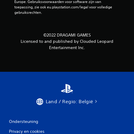
Europe. Gebruiksvoorwaarden voor software zijn van 
d
toepassing, zie ook eu.playstation.com/legal voor volledige 
gebruiksrechten.
e
l
©2022 DRAGAMI GAMES
i
Licensed to and published by Clouded Leopard
n
Entertainment Inc.
g
e
n
Land / Regio: België
Ondersteuning
Privacy en cookies