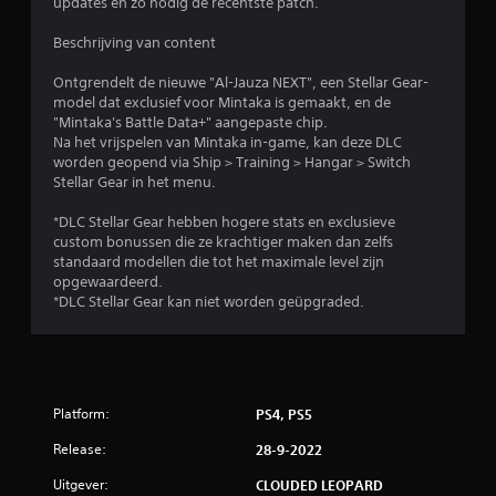
updates en zo nodig de recentste patch.
e
Beschrijving van content
l
Ontgrendelt de nieuwe "Al-Jauza NEXT", een Stellar Gear-
i
model dat exclusief voor Mintaka is gemaakt, en de
"Mintaka's Battle Data+" aangepaste chip.
n
Na het vrijspelen van Mintaka in-game, kan deze DLC
worden geopend via Ship > Training > Hangar > Switch
g
Stellar Gear in het menu.
1
*DLC Stellar Gear hebben hogere stats en exclusieve
custom bonussen die ze krachtiger maken dan zelfs
/
standaard modellen die tot het maximale level zijn
opgewaardeerd.
*DLC Stellar Gear kan niet worden geüpgraded.
5
s
t
Platform:
PS4, PS5
e
Release:
28-9-2022
r
Uitgever:
CLOUDED LEOPARD