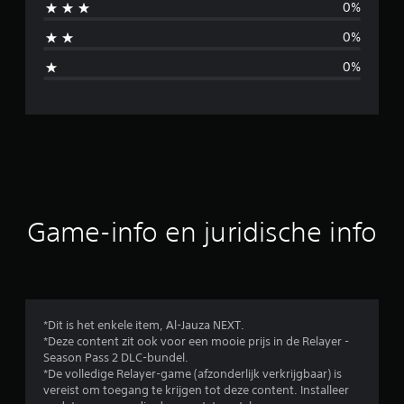
0%
d
0%
d
0%
e
l
d
e
b
Game-info en juridische info
e
o
o
*Dit is het enkele item, Al-Jauza NEXT.
*Deze content zit ook voor een mooie prijs in de Relayer -
r
Season Pass 2 DLC-bundel.
*De volledige Relayer-game (afzonderlijk verkrijgbaar) is
d
vereist om toegang te krijgen tot deze content. Installeer