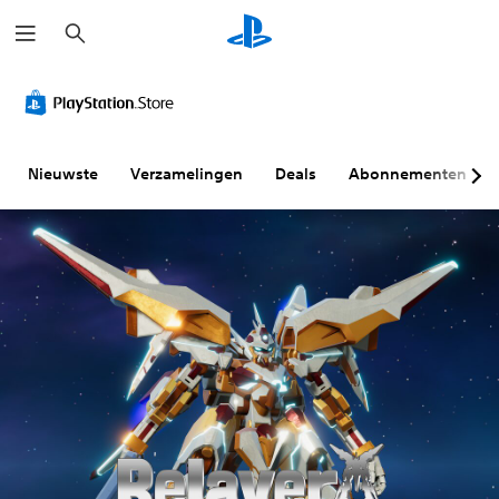
Z
o
e
k
e
n
Nieuwste
Verzamelingen
Deals
Abonnementen