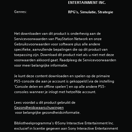
ENTERTAINMENT INC.
r
Genres:
RPG's, Simulatie, Strategie
e
n
Het downloaden van dit product is onderhevig aan de 
u
Servicevoorwaarden van PlayStation Network en onze 
Gebruiksvoorwaarden voor software plus alle andere 
i
specifieke, aanvullende bepalingen die op dit product van 
toepassing zijn. Download dit product niet als u niet met deze 
t
voorwaarden akkoord gaat. Raadpleeg de Servicevoorwaarden 
voor meer belangrijke informatie.
1
Je kunt deze content downloaden en spelen op de primaire 
b
PS5-console die aan je account is gekoppeld (via de instelling 
'Console delen en offline spelen') en op alle andere PS5-
e
consoles wanneer je inlogt met hetzelfde account.
o
Lees voordat u dit product gebruikt de 
Gezondheidswaarschuwingen
o
 voor belangrijke gezondheidsinformatie.
r
Bibliotheekprogramma's ©Sony Interactive Entertainment Inc. 
exclusief in licentie gegeven aan Sony Interactive Entertainment 