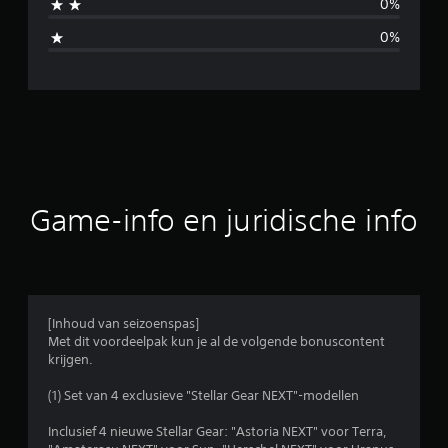
0%
d
0%
e
l
d
e
b
Game-info en juridische info
e
o
o
[Inhoud van seizoenspas]
Met dit voordeelpak kun je al de volgende bonuscontent
r
krijgen.
d
(1) Set van 4 exclusieve "Stellar Gear NEXT"-modellen
e
Inclusief 4 nieuwe Stellar Gear: "Astoria NEXT" voor Terra,