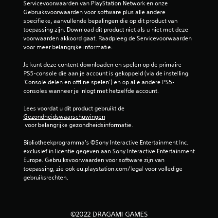
e
Servicevoorwaarden van PlayStation Network en onze 
Gebruiksvoorwaarden voor software plus alle andere 
specifieke, aanvullende bepalingen die op dit product van 
l
toepassing zijn. Download dit product niet als u niet met deze 
voorwaarden akkoord gaat. Raadpleeg de Servicevoorwaarden 
i
voor meer belangrijke informatie.
n
Je kunt deze content downloaden en spelen op de primaire 
PS5-console die aan je account is gekoppeld (via de instelling 
g
'Console delen en offline spelen') en op alle andere PS5-
consoles wanneer je inlogt met hetzelfde account.
e
Lees voordat u dit product gebruikt de 
n
Gezondheidswaarschuwingen
 voor belangrijke gezondheidsinformatie.
Bibliotheekprogramma's ©Sony Interactive Entertainment Inc. 
exclusief in licentie gegeven aan Sony Interactive Entertainment 
Europe. Gebruiksvoorwaarden voor software zijn van 
toepassing, zie ook eu.playstation.com/legal voor volledige 
gebruiksrechten.
©2022 DRAGAMI GAMES