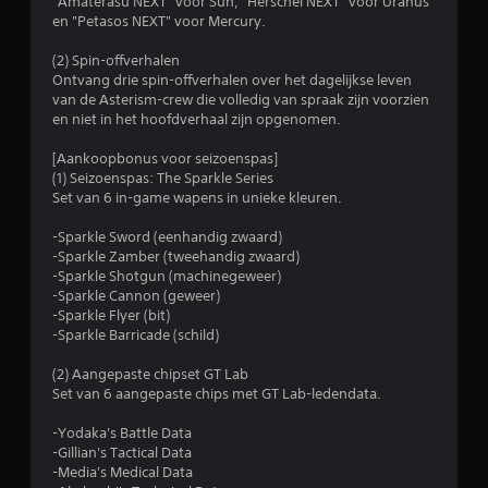
"Amaterasu NEXT" voor Sun, "Herschel NEXT" voor Uranus
l
en "Petasos NEXT" voor Mercury.
i
(2) Spin-offverhalen
Ontvang drie spin-offverhalen over het dagelijkse leven
n
van de Asterism-crew die volledig van spraak zijn voorzien
en niet in het hoofdverhaal zijn opgenomen.
g
[Aankoopbonus voor seizoenspas]
5
(1) Seizoenspas: The Sparkle Series
Set van 6 in-game wapens in unieke kleuren.
/
-Sparkle Sword (eenhandig zwaard)
-Sparkle Zamber (tweehandig zwaard)
5
-Sparkle Shotgun (machinegeweer)
-Sparkle Cannon (geweer)
s
-Sparkle Flyer (bit)
-Sparkle Barricade (schild)
t
(2) Aangepaste chipset GT Lab
e
Set van 6 aangepaste chips met GT Lab-ledendata.
r
-Yodaka's Battle Data
-Gillian's Tactical Data
r
-Media's Medical Data