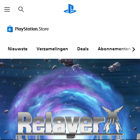
Z
o
e
k
e
n
Nieuwste
Verzamelingen
Deals
Abonnementen