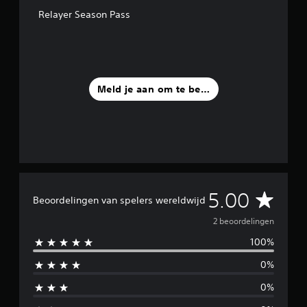
b
Relayer Season Pass
e
o
o
r
d
e
Meld je aan om te beoordelen
l
i
n
g
e
n
G
5.00
Beoordelingen van spelers wereldwijd
e
2 beoordelingen
100%
m
0%
i
0%
d