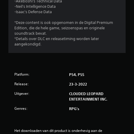
-Akeboshi's Technical Data
e
-Neil's Intelligence Data
-Isaac's Defense Data
n
*Deze content is ook opgenomen in de Digital Premium
u
Edition, die de hele game, seizoenspas en originele
soundtrack bevat.
i
*Details over DLC en releasetiming worden later
aangekondigd.
t
2
b
Platform:
PS4, PS5
e
Release:
23-3-2022
o
Uitgever:
CLOUDED LEOPARD
ENTERTAINMENT INC.
o
Genres:
RPG's
r
d
Het downloaden van dit product is onderhevig aan de 