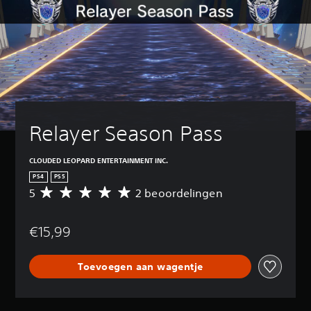
Relayer Season Pass
CLOUDED LEOPARD ENTERTAINMENT INC.
PS4
PS5
5
2 beoordelingen
G
e
m
€15,99
i
d
d
Toevoegen aan wagentje
e
l
d
e