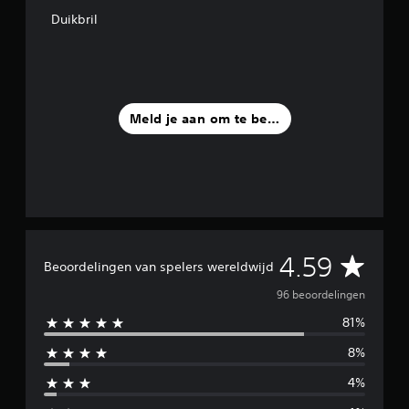
i
Duikbril
t
9
6
b
e
o
Meld je aan om te beoordelen
o
r
d
e
l
i
n
g
G
e
4.59
Beoordelingen van spelers wereldwijd
n
e
96 beoordelingen
81%
m
8%
i
4%
d