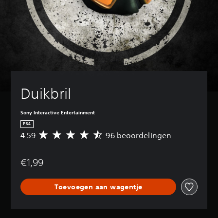
Duikbril
Sony Interactive Entertainment
PS4
4.59
96 beoordelingen
G
e
m
€1,99
i
d
d
Toevoegen aan wagentje
e
l
d
e