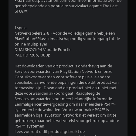
• Ga naar eu.playstation.com voor meer informatie over de
l
genrebepalende en populaire survivalactiegame The Last
of Us™.
i
n
1 speler
Netwerkspelers 2-8 - Voor de volledige game heb je een
g
PlayStation®Plus-lidmaatschap nodig voor toegang tot de
online multiplayer
4
DUALSHOCK®4 Vibratie Functie
PAL HD 720p,1080p
.
Het downloaden van dit product is onderhevig aan de
Servicevoorwaarden van PlayStation Network en onze
5
Gebruiksvoorwaarden voor software plus alle andere
specifieke, aanvullende bepalingen die op dit product van
9
toepassing zijn. Download dit product niet als u niet met
deze voorwaarden akkoord gaat. Raadpleeg de
/
Servicevoorwaarden voor meer belangrijke informatie.
Eenmalige licentievergoeding om naar meerdere PS4™-
5
systemen te downloaden. Voor uw primaire PS4™ is
aanmelden bij PlayStation Network niet vereist om dit te
s
gebruiken, maar het is wel vereist voor gebruik op andere
PS4™-systemen.
t
Lees voordat u dit product gebruikt de