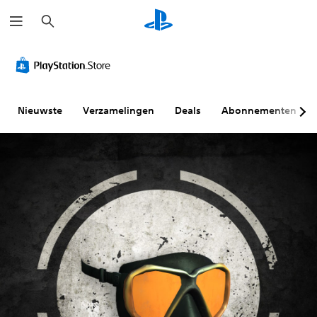
Z
o
e
k
e
n
Nieuwste
Verzamelingen
Deals
Abonnementen