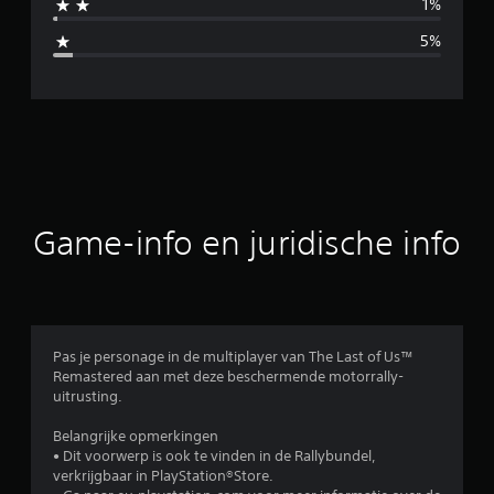
1%
d
5%
e
l
d
e
b
Game-info en juridische info
e
o
o
Pas je personage in de multiplayer van The Last of Us™
Remastered aan met deze beschermende motorrally-
r
uitrusting.
d
Belangrijke opmerkingen
• Dit voorwerp is ook te vinden in de Rallybundel,
e
verkrijgbaar in PlayStation®Store.