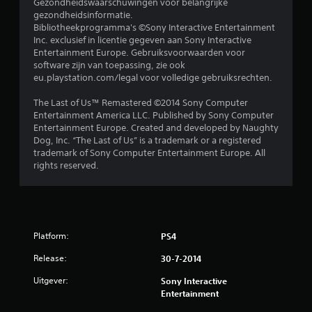
Gezondheidswaarschuwingen voor belangrijke
e
gezondheidsinformatie.
Bibliotheekprogramma's ©Sony Interactive Entertainment
r
Inc. exclusief in licentie gegeven aan Sony Interactive
Entertainment Europe. Gebruiksvoorwaarden voor
r
software zijn van toepassing, zie ook
eu.playstation.com/legal voor volledige gebruiksrechten.
e
The Last of Us™ Remastered ©2014 Sony Computer
n
Entertainment America LLC. Published by Sony Computer
Entertainment Europe. Created and developed by Naughty
u
Dog, Inc. “The Last of Us” is a trademark or a registered
trademark of Sony Computer Entertainment Europe. All
i
rights reserved.
t
9
Platform:
PS4
6
Release:
30-7-2014
b
Uitgever:
Sony Interactive
e
Entertainment