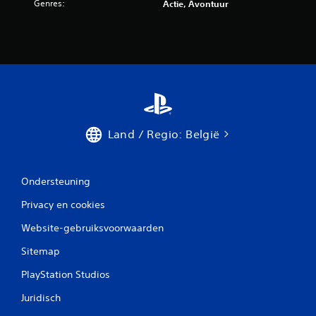
Genres:
Actie, Avontuur
o
o
r
d
e
Land / Regio: België
l
i
Ondersteuning
n
Privacy en cookies
g
Website-gebruiksvoorwaarden
e
Sitemap
n
PlayStation Studios
Juridisch