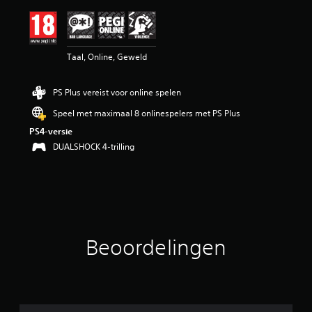
b
e
o
o
Taal, Online, Geweld
r
d
e
PS Plus vereist voor online spelen
l
i
Speel met maximaal 8 onlinespelers met PS Plus
n
PS4-versie
g
4
DUALSHOCK 4-trilling
.
5
9
/
5
s
t
Beoordelingen
e
r
r
e
n
u