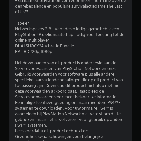
• Ga naar eu.playstation.com voor meer informatie over de
l
genrebepalende en populaire survivalactiegame The Last
of Us™.
i
1 speler
n
Netwerkspelers 2-8 - Voor de volledige game heb je een
PlayStation®Plus-lidmaatschap nodig voor toegang tot de
g
online multiplayer
DUALSHOCK®4 Vibratie Functie
4
PAL HD 720p,1080p
.
Het downloaden van dit product is onderhevig aan de
Servicevoorwaarden van PlayStation Network en onze
Gebruiksvoorwaarden voor software plus alle andere
6
specifieke, aanvullende bepalingen die op dit product van
toepassing zijn. Download dit product niet als u niet met
8
deze voorwaarden akkoord gaat. Raadpleeg de
Servicevoorwaarden voor meer belangrijke informatie.
/
Eenmalige licentievergoeding om naar meerdere PS4™-
systemen te downloaden. Voor uw primaire PS4™ is
5
aanmelden bij PlayStation Network niet vereist om dit te
gebruiken, maar het is wel vereist voor gebruik op andere
s
PS4™-systemen.
Lees voordat u dit product gebruikt de
t
Gezondheidswaarschuwingen voor belangrijke