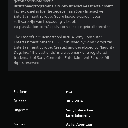
gezondheidsinformatie.
e
Bibliotheekprogramma's ©Sony Interactive Entertainment
Inc. exclusief in licentie gegeven aan Sony Interactive
r
Entertainment Europe. Gebruiksvoorwaarden voor
software zijn van toepassing, zie ook
r
eu.playstation.com/legal voor volledige gebruiksrechten.
e
The Last of Us™ Remastered ©2014 Sony Computer
Entertainment America LLC. Published by Sony Computer
n
Entertainment Europe. Created and developed by Naughty
Dog, Inc. “The Last of Us” is a trademark or a registered
u
trademark of Sony Computer Entertainment Europe. All
rights reserved.
i
t
7
Platform:
PS4
2
Release:
30-7-2014
b
Uitgever:
Sony Interactive
Entertainment
e
Genres:
Actie, Avontuur