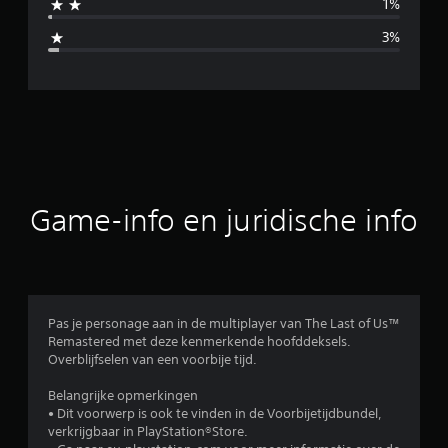
1%
d
3%
e
l
d
e
b
Game-info en juridische info
e
o
o
Pas je personage aan in de multiplayer van The Last of Us™
Remastered met deze kenmerkende hoofddeksels.
r
Overblijfselen van een voorbije tijd.
d
Belangrijke opmerkingen
• Dit voorwerp is ook te vinden in de Voorbijetijdbundel,
e
verkrijgbaar in PlayStation®Store.