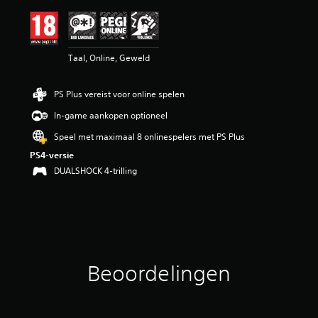
b
e
o
o
Taal, Online, Geweld
r
d
e
PS Plus vereist voor online spelen
l
i
In-game aankopen optioneel
n
g
Speel met maximaal 8 onlinespelers met PS Plus
4
PS4-versie
.
DUALSHOCK 4-trilling
6
1
/
5
s
t
e
r
Beoordelingen
r
e
n
u