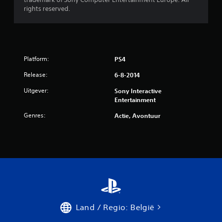
e
rights reserved.
o
o
r
Platform:
PS4
d
Release:
6-8-2014
Uitgever:
Sony Interactive
e
Entertainment
l
Genres:
Actie, Avontuur
i
n
g
e
n
Land / Regio: België