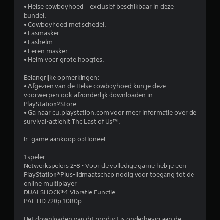
e
• Helse cowboyhoed – exclusief beschikbaar in deze
bundel.
l
• Cowboyhoed met schedel.
• Lasmasker.
i
• Lashelm.
• Leren masker.
n
• Helm voor grote hoogtes.
g
Belangrijke opmerkingen:
• Afgezien van de Helse cowboyhoed kun je deze
4
voorwerpen ook afzonderlijk downloaden in
PlayStation®Store.
.
• Ga naar eu.playstation.com voor meer informatie over de
survival-actiehit The Last of Us™.
6
In-game aankoop optioneel
1
1 speler
Netwerkspelers 2-8 - Voor de volledige game heb je een
/
PlayStation®Plus-lidmaatschap nodig voor toegang tot de
online multiplayer
5
DUALSHOCK®4 Vibratie Functie
PAL HD 720p,1080p
s
Het downloaden van dit product is onderhevig aan de