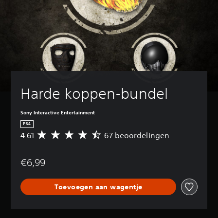
Harde koppen-bundel
Sony Interactive Entertainment
PS4
4.61
67 beoordelingen
G
e
m
€6,99
i
d
d
Toevoegen aan wagentje
e
l
d
e