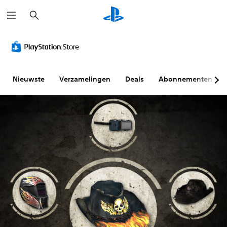
Z
o
e
k
e
n
Nieuwste
Verzamelingen
Deals
Abonnementen