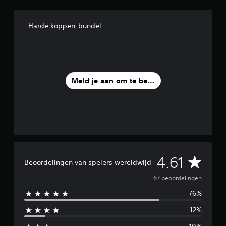
i
t
6
Harde koppen-bundel
7
b
e
o
o
r
Meld je aan om te beoordelen
d
e
l
i
n
g
e
n
G
4.61
Beoordelingen van spelers wereldwijd
e
67 beoordelingen
76%
m
12%
i