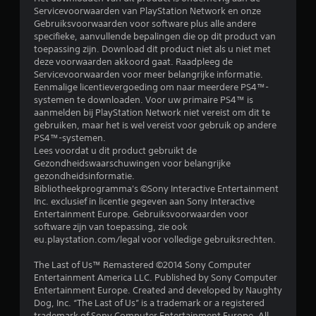
t
Servicevoorwaarden van PlayStation Network en onze
Gebruiksvoorwaarden voor software plus alle andere
e
specifieke, aanvullende bepalingen die op dit product van
toepassing zijn. Download dit product niet als u niet met
r
deze voorwaarden akkoord gaat. Raadpleeg de
Servicevoorwaarden voor meer belangrijke informatie.
r
Eenmalige licentievergoeding om naar meerdere PS4™-
systemen te downloaden. Voor uw primaire PS4™ is
e
aanmelden bij PlayStation Network niet vereist om dit te
gebruiken, maar het is wel vereist voor gebruik op andere
n
PS4™-systemen.
Lees voordat u dit product gebruikt de
u
Gezondheidswaarschuwingen voor belangrijke
gezondheidsinformatie.
i
Bibliotheekprogramma's ©Sony Interactive Entertainment
Inc. exclusief in licentie gegeven aan Sony Interactive
t
Entertainment Europe. Gebruiksvoorwaarden voor
software zijn van toepassing, zie ook
6
eu.playstation.com/legal voor volledige gebruiksrechten.
7
The Last of Us™ Remastered ©2014 Sony Computer
Entertainment America LLC. Published by Sony Computer
b
Entertainment Europe. Created and developed by Naughty
Dog, Inc. “The Last of Us” is a trademark or a registered
trademark of Sony Computer Entertainment Europe. All