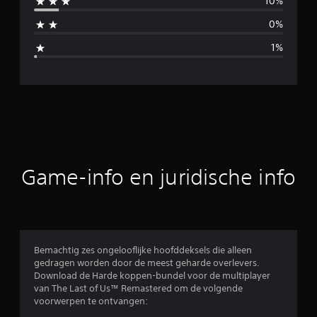
10%
d
0%
d
1%
e
l
d
e
b
Game-info en juridische info
e
o
o
Bemachtig zes ongelooflijke hoofddeksels die alleen
gedragen worden door de meest geharde overlevers.
r
Download de Harde koppen-bundel voor de multiplayer
van The Last of Us™ Remastered om de volgende
d
voorwerpen te ontvangen: