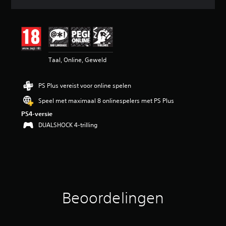
d
e
b
e
o
o
Taal, Online, Geweld
r
d
e
PS Plus vereist voor online spelen
l
i
Speel met maximaal 8 onlinespelers met PS Plus
n
PS4-versie
g
4
DUALSHOCK 4-trilling
.
6
/
5
s
t
e
Beoordelingen
r
r
e
n