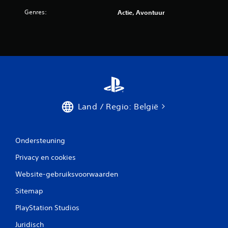
o
Genres:
Actie, Avontuur
o
r
d
e
l
Land / Regio: België
i
n
Ondersteuning
g
Privacy en cookies
e
Website-gebruiksvoorwaarden
Sitemap
n
PlayStation Studios
Juridisch