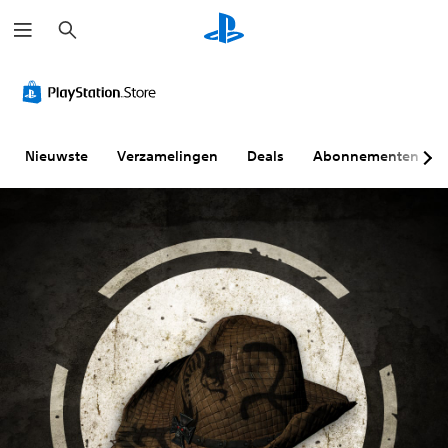
Z
o
e
k
e
n
Nieuwste
Verzamelingen
Deals
Abonnementen