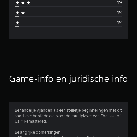
4%
d
4%
d
4%
e
l
d
e
b
Game-info en juridische info
e
o
o
Behandel je vijanden als een stelletje beginnelingen met dit
sportieve hoofddeksel voor de multiplayer van The Last of
r
Us™ Remastered.
d
Belangrijke opmerkingen: