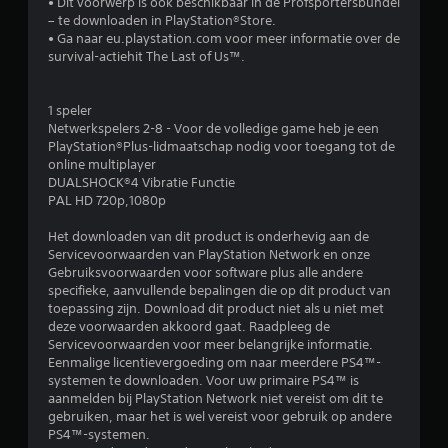
• Dit voorwerp is ook beschikbaar in de Profsportersbundel
e
– te downloaden in PlayStation®Store.
• Ga naar eu.playstation.com voor meer informatie over de
l
survival-actiehit The Last of Us™.
i
1 speler
n
Netwerkspelers 2-8 - Voor de volledige game heb je een
PlayStation®Plus-lidmaatschap nodig voor toegang tot de
g
online multiplayer
DUALSHOCK®4 Vibratie Functie
4
PAL HD 720p,1080p
.
Het downloaden van dit product is onderhevig aan de
Servicevoorwaarden van PlayStation Network en onze
Gebruiksvoorwaarden voor software plus alle andere
6
specifieke, aanvullende bepalingen die op dit product van
toepassing zijn. Download dit product niet als u niet met
/
deze voorwaarden akkoord gaat. Raadpleeg de
Servicevoorwaarden voor meer belangrijke informatie.
5
Eenmalige licentievergoeding om naar meerdere PS4™-
systemen te downloaden. Voor uw primaire PS4™ is
s
aanmelden bij PlayStation Network niet vereist om dit te
gebruiken, maar het is wel vereist voor gebruik op andere
t
PS4™-systemen.