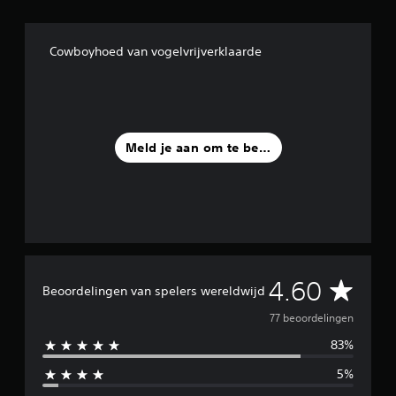
u
i
t
Cowboyhoed van vogelvrijverklaarde
7
7
b
e
o
o
Meld je aan om te beoordelen
r
d
e
l
i
n
g
e
G
n
4.60
Beoordelingen van spelers wereldwijd
e
77 beoordelingen
83%
m
5%
i