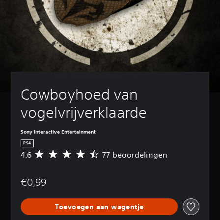
Cowboyhoed van 
vogelvrijverklaarde
Sony Interactive Entertainment
PS4
4.6
77 beoordelingen
G
e
m
€0,99
i
d
d
Toevoegen aan wagentje
e
l