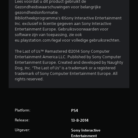
Lees voordat u dit product gebruikt de
e
Gezondheidswaarschuwingen voor belangrijke
gezondheidsinformatie.
r
Bibliotheekprogramma's ©Sony Interactive Entertainment
Inc. exclusief in licentie gegeven aan Sony Interactive
r
Entertainment Europe. Gebruiksvoorwaarden voor
software zijn van toepassing, zie ook
e
eu.playstation.com/legal voor volledige gebruiksrechten.
n
The Last of Us™ Remastered ©2014 Sony Computer
Entertainment America LLC. Published by Sony Computer
u
Entertainment Europe. Created and developed by Naughty
Dog, Inc. “The Last of Us” is a trademark or a registered
i
trademark of Sony Computer Entertainment Europe. All
rights reserved.
t
7
7
Platform:
PS4
b
Release:
13-8-2014
e
Uitgever:
Sony Interactive
Entertainment