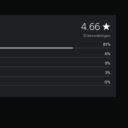
G
4.66
e
32 beoordelingen
81%
m
6%
i
9%
d
3%
0%
d
e
l
d