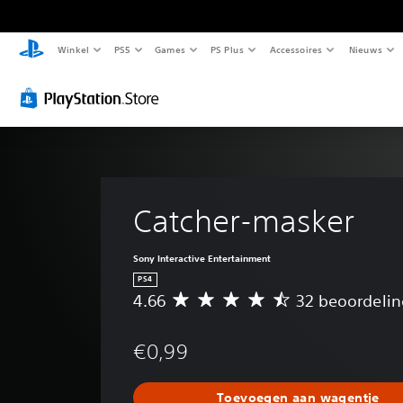
Winkel
PS5
Games
PS Plus
Accessoires
Nieuws
Catcher-masker
Sony Interactive Entertainment
PS4
4.66
32 beoordeli
G
e
m
€0,99
i
d
d
Toevoegen aan wagentje