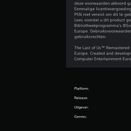
deze voorwaarden akkoord ga
Eenmalige licentievergoedi
PSN niet vereist om dit te g
Lees voordat u dit product 
Bibliotheekprogramma's ©Son
Europe. Gebruiksvoorwaarden 
gebruiksrechten.
The Last of Us™ Remastered 
Europe. Created and develope
Computer Entertainment Europ
Platform:
Release:
Uitgever:
Genres: