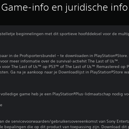
Game-info en juridische info
 stelletje beginnelingen met dit sportieve hoofddeksel voor de multi
baar in de Profsportersbundel – te downloaden in PlayStation®Store.
voor meer informatie over de survival-actiehit The Last of Us™.
ra voor The Last of Us™ op PS3™ of The Last of Us™ Remastered op 
sten. Ga na je aankoop naar je Downloadlijst in PlayStation®Store wa
 volledige game heb je een PlayStation®Plus-lidmaatschap nodig vo
ie
an de servicevoorwaarden/gebruikersovereenkomst van Sony Entert
e bepalingen die op dit product van toepassing zijn. Download dit p