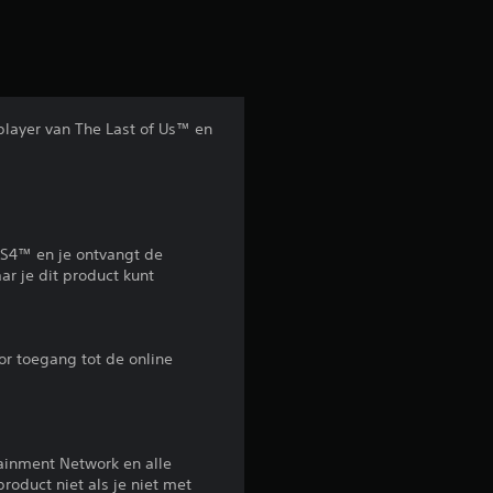
e
b
e
player van The Last of Us™ en
o
o
r
PS4™ en je ontvangt de
ar je dit product kunt
d
e
or toegang tot de online
l
i
ainment Network en alle
n
roduct niet als je niet met