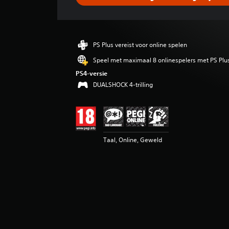
e
l
d
e
b
PS Plus vereist voor online spelen
e
o
Speel met maximaal 8 onlinespelers met PS Plu
o
PS4-versie
r
DUALSHOCK 4-trilling
d
e
l
i
n
g
Taal, Online, Geweld
4
.
6
6
/
5
s
t
e