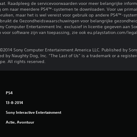
at. Raadpleeg de servicevoorwaarden voor meer belangrijke inform
ng om naar meerdere PS4™-systemen te downloaden. Voor uw primai
ebruiken, maar het is wel vereist voor gebruik op andere PS4™-syste
gebruikt de Gezondheidswaarschuwingen voor belangrijke gezondheid
y Computer Entertainment Inc. exclusief in licentie gegeven aan S
voor software zijn van toepassing, zie ook eu.playstation.com/legal
©2014 Sony Computer Entertainment America LLC. Published by Son
d by Naughty Dog, Inc. “The Last of Us” is a trademark or a registe
e. All rights reserved.
PS4
13-8-2014
Sony Interactive Entertainment
Actie, Avontuur