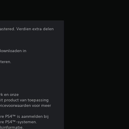
e
b
e
astered. Verdien extra delen
o
o
 downloaden in
r
teren.
d
e
rk en onze
l
it product van toepassing
rvicevoorwaarden voor meer
i
re PS4™ is aanmelden bij
n
ndere PS4™-systemen.
sinformatie.