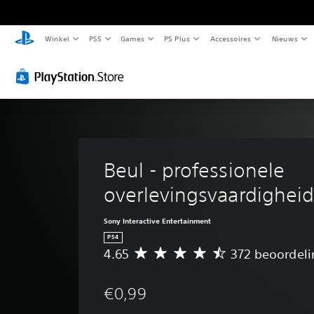
Winkel
PS5
Games
PS Plus
Accessoires
Nieuws
Beul - professionele 
overlevingsvaardighei
Sony Interactive Entertainment
PS4
4.65
372 beoordel
G
e
m
€0,99
i
d