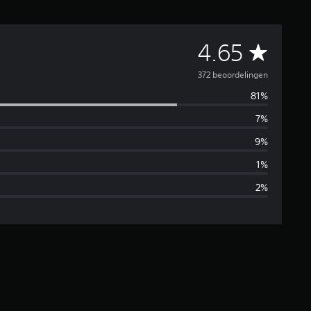
G
4.65
e
372 beoordelingen
81%
m
7%
i
9%
d
1%
2%
d
e
l
d