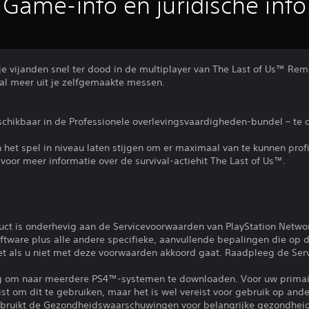
Game-info en juridische info
e vijanden snel ter dood in de multiplayer van The Last of Us™ Rem
aal meer uit je zelfgemaakte messen.
schikbaar in de Professionele overlevingsvaardigheden-bundel – te
 het spel in niveau laten stijgen om er maximaal van te kunnen profi
voor meer informatie over de survival-actiehit The Last of Us™.
uct is onderhevig aan de Servicevoorwaarden van PlayStation Netwo
tware plus alle andere specifieke, aanvullende bepalingen die op d
iet als u niet met deze voorwaarden akkoord gaat. Raadpleeg de Se
ng om naar meerdere PS4™-systemen te downloaden. Voor uw primai
eist om dit te gebruiken, maar het is wel vereist voor gebruik op a
gebruikt de Gezondheidswaarschuwingen voor belangrijke gezondheid