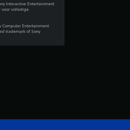
g
ony Interactive Entertainment
 voor volledige
4
y Computer Entertainment
.
red trademark of Sony
6
5
/
5
s
t
e
r