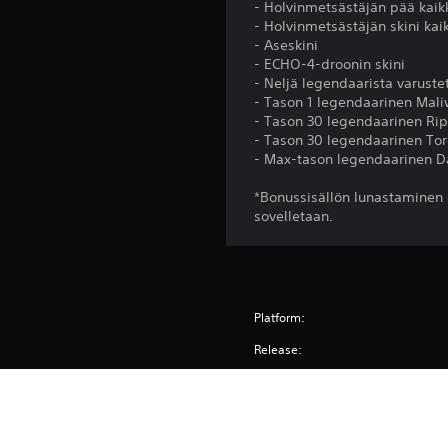
- Holvinmetsästäjän pää kaik
- Holvinmetsästäjän skini kai
- Aseskini
- ECHO-4-droonin skini
- Neljä legendaarista varuste
- Tason 1 legendaarinen Mal
- Tason 30 legendaarinen Ri
- Tason 30 legendaarinen To
- Max-tason legendaarinen Da
*Bonussisällön lunastaminen e
sovelletaan.
Platform:
Release:
Uitgever:
Genres: