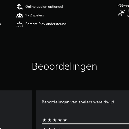
PS5-ve
Online spelen optioneel
T
1 - 2 spelers
d
s
Remote Play ondersteund
Beoordelingen
Beoordelingen van spelers wereldwijd