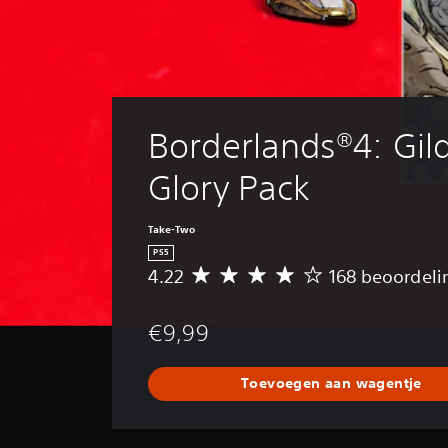
Borderlands®4: Gil
Glory Pack
Take-Two
PS5
4.22
168 beoordel
G
e
m
€9,99
i
d
d
Toevoegen aan wagentje
e
l
d
e