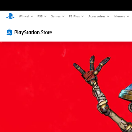
Winkel
PS5
Games
PS Plus
Accessoires
Nieuws