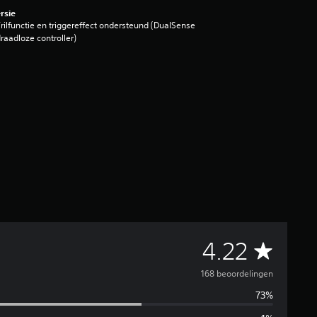
rsie
rilfunctie en triggereffect ondersteund (DualSense
raadloze controller)
G
4.22
e
168 beoordelingen
73%
m