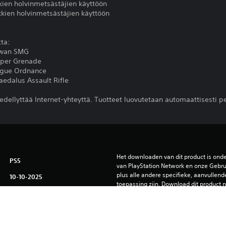
kien holvinmetsästäjien käyttöön
kkien holvinmetsästäjien käyttöön
tta:
iwan SMG
pper Grenade
rgue Ordnance
edalus Assault Rifle
dellyttää Internet-yhteyttä. Tuotteet luovutetaan automaattisesti pe
Het downloaden van dit product is ond
PS5
van PlayStation Network en onze Gebru
plus alle andere specifieke, aanvullend
10-10-2025
toepassing zijn. Download dit product ni
Take-Two
voorwaarden akkoord gaat. Raadpleeg 
belangrijke informatie.
Shooter
Je kunt deze content downloaden en sp