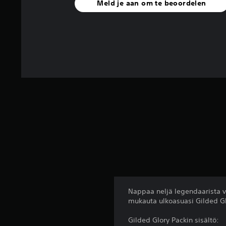
Meld je aan om te beoordelen
n
u
i
t
1
6
8
b
e
o
o
r
d
e
l
i
n
g
e
n
Nappaa neljä legendaarista v
mukauta ulkoasuasi Gilded Glor
Gilded Glory Packin sisältö: