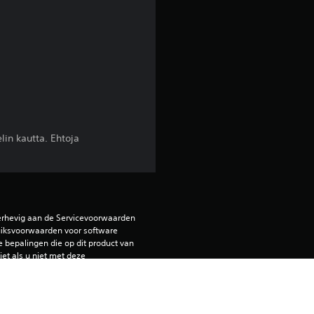
o
r
d
e
l
lin kautta. Ehtoja
i
n
g
erhevig aan de Servicevoorwaarden 
iksvoorwaarden voor software 
4
e bepalingen die op dit product van 
et als u niet met deze 
.
de Servicevoorwaarden voor meer 
2
elen op de primaire PS5-console 