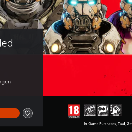
ded 
ingen
In-Game Purchases, Taal, G