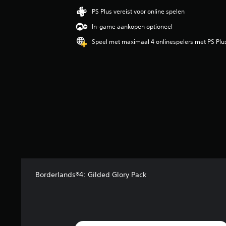
b
PS Plus vereist voor online spelen
e
In-game aankopen optioneel
o
o
Speel met maximaal 4 onlinespelers met PS Plu
r
d
e
l
i
n
g
4
.
2
2
/
5
s
Borderlands®4: Gilded Glory Pack
t
e
r
r
e