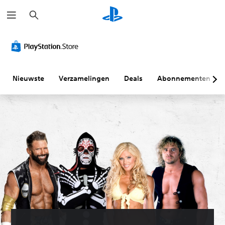
Z
o
e
k
e
n
Nieuwste
Verzamelingen
Deals
Abonnementen