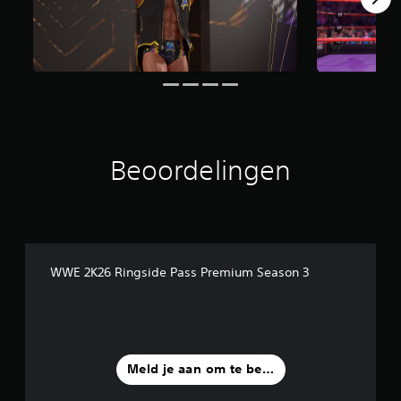
o
r
d
e
l
i
n
g
e
n
Beoordelingen
WWE 2K26 Ringside Pass Premium Season 3
Meld je aan om te beoordelen