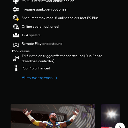
PS Plus vereist voor online spelen
i
n
In-game aankopen optioneel
g
Speel met maximaal 8 onlinespelers met PS Plus
4
.
Online spelen optioneel
0
8
1 - 4 spelers
/
Remote Play ondersteund
5
s
PS5-versie
t
Trilfunctie en triggereffect ondersteund (DualSense
e
draadloze controller)
r
PS5 Pro Enhanced
r
e
Alles weergeven
n
u
i
t
2
9
1
b
e
o