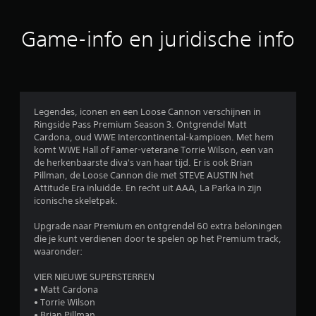
e
b
Game-info en juridische info
e
o
o
Legendes, iconen en een Loose Cannon verschijnen in
Ringside Pass Premium Season 3. Ontgrendel Matt
r
Cardona, oud WWE Intercontinental-kampioen. Met hem
komt WWE Hall of Famer-veterane Torrie Wilson, een van
d
de herkenbaarste diva's van haar tijd. Er is ook Brian
Pillman, de Loose Cannon die met STEVE AUSTIN het
e
Attitude Era inluidde. En recht uit AAA, La Parka in zijn
iconische skeletpak.
l
Upgrade naar Premium en ontgrendel 60 extra beloningen
i
die je kunt verdienen door te spelen op het Premium track,
waaronder:
n
VIER NIEUWE SUPERSTERREN
g
• Matt Cardona
• Torrie Wilson
• Brian Pillman