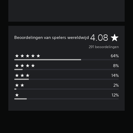
G
4.08
Beoordelingen van spelers wereldwijd
e
291 beoordelingen
64%
m
8%
i
14%
d
2%
d
12%
e
l
d