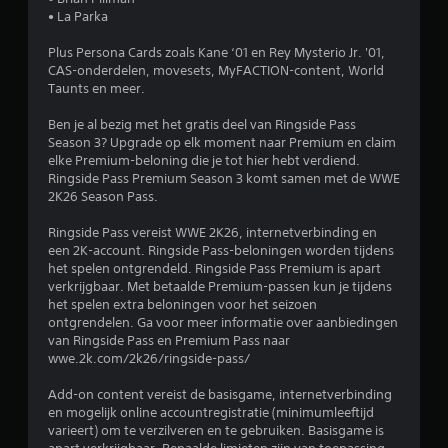
4
• La Parka
.
Plus Persona Cards zoals Kane ‘01 en Rey Mysterio Jr. '01,
CAS-onderdelen, movesets, MyFACTION-content, World
0
Taunts en meer.
8
Ben je al bezig met het gratis deel van Ringside Pass
Season 3? Upgrade op elk moment naar Premium en claim
/
elke Premium-beloning die je tot hier hebt verdiend.
Ringside Pass Premium Season 3 komt samen met de WWE
5
2K26 Season Pass.
s
Ringside Pass vereist WWE 2K26, internetverbinding en
een 2K-account. Ringside Pass-beloningen worden tijdens
t
het spelen ontgrendeld. Ringside Pass Premium is apart
verkrijgbaar. Met betaalde Premium-passen kun je tijdens
e
het spelen extra beloningen voor het seizoen
ontgrendelen. Ga voor meer informatie over aanbiedingen
r
van Ringside Pass en Premium Pass naar
wwe.2k.com/2k26/ringside-pass/
r
Add-on content vereist de basisgame, internetverbinding
e
en mogelijk online accountregistratie (minimumleeftijd
varieert) om te verzilveren en te gebruiken. Basisgame is