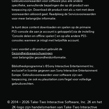
Gebruiksvoorwaarden voor software plus alle andere 
specifieke, aanvullende bepalingen die op dit product van 
e
toepassing zijn. Download dit product niet als u niet met deze 
voorwaarden akkoord gaat. Raadpleeg de Servicevoorwaarden 
l
voor meer belangrijke informatie.
i
Je kunt deze content downloaden en spelen op de primaire 
PS5-console die aan je account is gekoppeld (via de instelling 
n
'Console delen en offline spelen') en op alle andere PS5-
consoles wanneer je inlogt met hetzelfde account.
g
Lees voordat u dit product gebruikt de 
e
Gezondheidswaarschuwingen
 voor belangrijke gezondheidsinformatie.
n
Bibliotheekprogramma's ©Sony Interactive Entertainment Inc. 
exclusief in licentie gegeven aan Sony Interactive Entertainment 
Europe. Gebruiksvoorwaarden voor software zijn van 
toepassing, zie ook eu.playstation.com/legal voor volledige 
gebruiksrechten.
© 2014 – 2026 Take-Two Interactive Software, Inc. 2K en het
2K-logo zijn handelsmerken van Take-Two Interactive