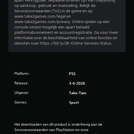
n
apart verkrijgbaar. Bepaalde limieten zijn van toepassing
op aankoop, gebruik en inwisseling. Bekijk de
u
Servicevoorwaarden (ToS) in de game en op
www.take2games.com/legal en
i
www.take2games.com/privacy. Online spelen op een
console vereist mogelijk een apart betaald
t
platformabonnement en accountregistratie. Ga voor meer
informatie over de beschikbaarheid van online functies en
2
diensten naar https://bit.ly/2K-Online-Services-Status.
9
1
Platform:
PS5
b
Release:
3-6-2026
e
Uitgever:
Take-Two
o
Genres:
Sport
o
r
Het downloaden van dit product is onderhevig aan de 
Servicevoorwaarden van PlayStation en onze 
d