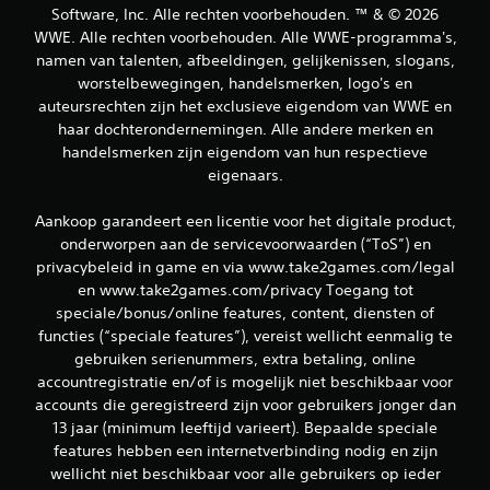
Software, Inc. Alle rechten voorbehouden. ™ & © 2026
WWE. Alle rechten voorbehouden. Alle WWE-programma's,
namen van talenten, afbeeldingen, gelijkenissen, slogans,
worstelbewegingen, handelsmerken, logo's en
auteursrechten zijn het exclusieve eigendom van WWE en
haar dochterondernemingen. Alle andere merken en
handelsmerken zijn eigendom van hun respectieve
eigenaars.
Aankoop garandeert een licentie voor het digitale product,
onderworpen aan de servicevoorwaarden (“ToS”) en
privacybeleid in game en via www.take2games.com/legal
en www.take2games.com/privacy Toegang tot
speciale/bonus/online features, content, diensten of
functies (“speciale features”), vereist wellicht eenmalig te
gebruiken serienummers, extra betaling, online
accountregistratie en/of is mogelijk niet beschikbaar voor
accounts die geregistreerd zijn voor gebruikers jonger dan
13 jaar (minimum leeftijd varieert). Bepaalde speciale
features hebben een internetverbinding nodig en zijn
wellicht niet beschikbaar voor alle gebruikers op ieder