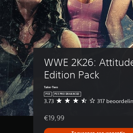
WWE 2K26: Attitude
Edition Pack
Take-Two
PS5
PS5 PRO ENHANCED
3.73
317 beoordeli
G
e
m
€19,99
i
d
d
Toevoegen aan wagentje