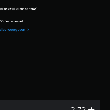
clusief willekeurige items)
PS5 Pro Enhanced
Alles weergeven
G