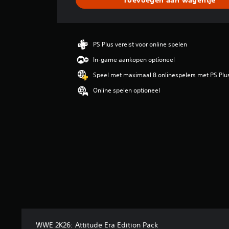
e
l
d
e
b
PS Plus vereist voor online spelen
e
In-game aankopen optioneel
o
o
Speel met maximaal 8 onlinespelers met PS Plu
r
Online spelen optioneel
d
e
l
i
n
g
3
.
7
3
/
5
s
t
WWE 2K26: Attitude Era Edition Pack
e