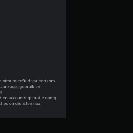
e
o
o
r
d
e
l
minimumleeftijd varieert) om
r aankoop, gebruik en
i
en
 en accountregistratie nodig
n
cties en diensten naar
g
3