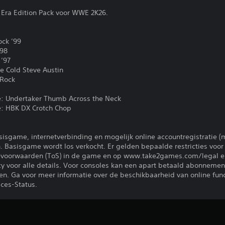
 Era Edition Pack voor WWE 2K26.
ock ’99
’98
 ’97
e Cold Steve Austin
 Rock
: Undertaker Thumb Across the Neck
: HBK DX Crotch Chop
sisgame, internetverbinding en mogelijk online accountregistratie (
n. Basisgame wordt los verkocht. Er gelden bepaalde restricties voo
vicevoorwaarden (ToS) in de game en op www.take2games.com/legal 
voor alle details. Voor consoles kan een apart betaald abonnement
len. Ga voor meer informatie over de beschikbaarheid van online fun
ices-Status.