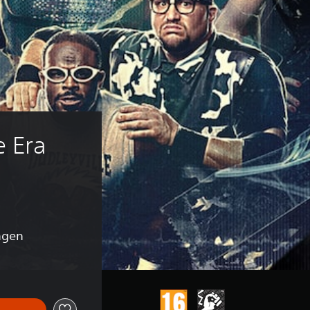
 Era 
ngen