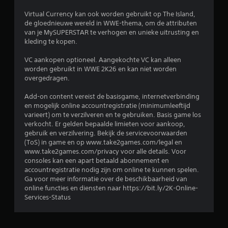
d
Virtual Currency kan ook worden gebruikt op The Island,
e
de gloednieuwe wereld in WWE-thema, om de attributen
van je MySUPERSTAR te verhogen en unieke uitrusting en
l
kleding te kopen.
i
VC aankopen optioneel. Aangekochte VC kan alleen
worden gebruikt in WWE 2K26 en kan niet worden
n
overgedragen.
g
Add-on content vereist de basisgame, internetverbinding
en mogelijk online accountregistratie (minimumleeftijd
3
varieert) om te verzilveren en te gebruiken. Basis game los
verkocht. Er gelden bepaalde limieten voor aankoop,
/
gebruik en verzilvering. Bekijk de servicevoorwaarden
(ToS) in game en op www.take2games.com/legal en
www.take2games.com/privacy voor alle details. Voor
5
consoles kan een apart betaald abonnement en
accountregistratie nodig zijn om online te kunnen spelen.
s
Ga voor meer informatie over de beschikbaarheid van
online functies en diensten naar https://bit.ly/2K-Online-
t
Services-Status
e