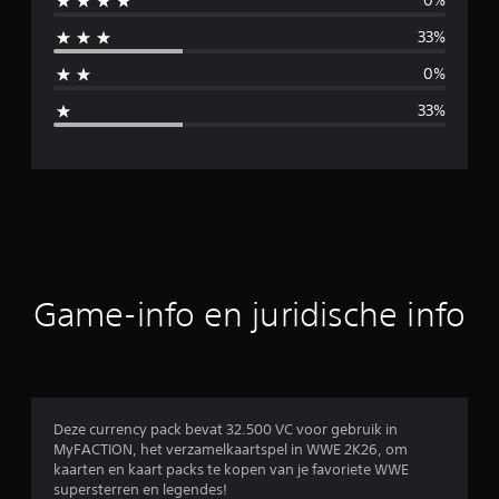
0%
i
33%
d
0%
d
33%
e
l
d
e
b
Game-info en juridische info
e
o
o
Deze currency pack bevat 32.500 VC voor gebruik in
MyFACTION, het verzamelkaartspel in WWE 2K26, om
r
kaarten en kaart packs te kopen van je favoriete WWE
supersterren en legendes!