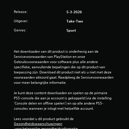
r
r
Release:
5-3-2026
e
Uitgever:
Take-Two
Genres:
Sport
n
u
Het downloaden van dit product is onderhevig aan de 
i
Servicevoorwaarden van PlayStation en onze 
Gebruiksvoorwaarden voor software plus alle andere 
t
specifieke, aanvullende bepalingen die op dit product van 
toepassing zijn. Download dit product niet als u niet met deze 
3
voorwaarden akkoord gaat. Raadpleeg de Servicevoorwaarden 
voor meer belangrijke informatie.
b
Je kunt deze content downloaden en spelen op de primaire 
e
PS5-console die aan je account is gekoppeld (via de instelling 
'Console delen en offline spelen') en op alle andere PS5-
o
consoles wanneer je inlogt met hetzelfde account.
o
Lees voordat u dit product gebruikt de 
Gezondheidswaarschuwingen
 voor belangrijke gezondheidsinformatie.