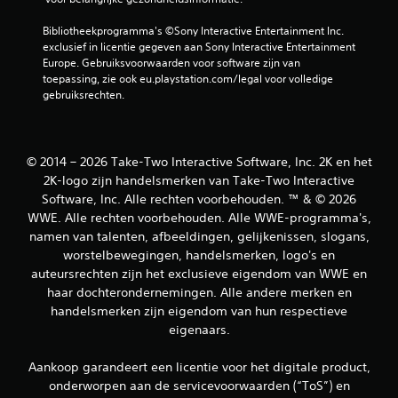
r
d
Bibliotheekprogramma's ©Sony Interactive Entertainment Inc. 
exclusief in licentie gegeven aan Sony Interactive Entertainment 
e
Europe. Gebruiksvoorwaarden voor software zijn van 
toepassing, zie ook eu.playstation.com/legal voor volledige 
l
gebruiksrechten.
i
n
© 2014 – 2026 Take-Two Interactive Software, Inc. 2K en het
2K-logo zijn handelsmerken van Take-Two Interactive
g
Software, Inc. Alle rechten voorbehouden. ™ & © 2026
WWE. Alle rechten voorbehouden. Alle WWE-programma's,
e
namen van talenten, afbeeldingen, gelijkenissen, slogans,
worstelbewegingen, handelsmerken, logo's en
n
auteursrechten zijn het exclusieve eigendom van WWE en
haar dochterondernemingen. Alle andere merken en
handelsmerken zijn eigendom van hun respectieve
eigenaars.
Aankoop garandeert een licentie voor het digitale product,
onderworpen aan de servicevoorwaarden (“ToS”) en