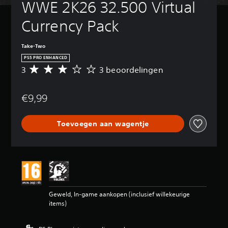
WWE 2K26 32.500 Virtual 
Currency Pack
Take-Two
PS5 PRO ENHANCED
3
3 beoordelingen
G
e
m
€9,99
i
d
d
Toevoegen aan wagentje
e
l
d
e
b
e
o
o
Geweld, In-game aankopen (inclusief willekeurige
r
items)
d
e
l