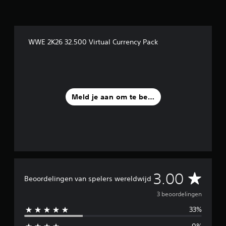
i
n
g
e
WWE 2K26 32.500 Virtual Currency Pack
n
Meld je aan om te beoordelen
G
3.00
Beoordelingen van spelers wereldwijd
e
3 beoordelingen
33%
m