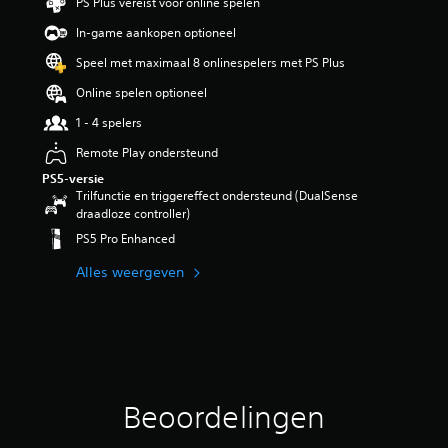
PS Plus vereist voor online spelen
i
n
In-game aankopen optioneel
g
Speel met maximaal 8 onlinespelers met PS Plus
3
/
Online spelen optioneel
5
s
1 - 4 spelers
t
Remote Play ondersteund
e
r
PS5-versie
r
Trilfunctie en triggereffect ondersteund (DualSense
e
draadloze controller)
n
PS5 Pro Enhanced
u
i
Alles weergeven
t
3
b
e
o
o
r
Beoordelingen
d
e
l