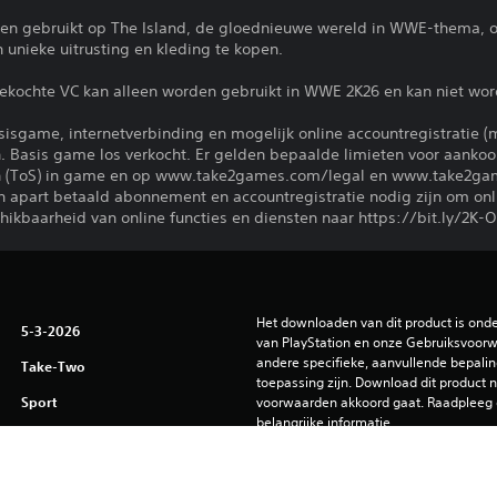
den gebruikt op The Island, de gloednieuwe wereld in WWE-thema, o
nieke uitrusting en kleding te kopen.
ekochte VC kan alleen worden gebruikt in WWE 2K26 en kan niet wo
sisgame, internetverbinding en mogelijk online accountregistratie (
n. Basis game los verkocht. Er gelden bepaalde limieten voor aankoop
n (ToS) in game en op www.take2games.com/legal en www.take2gam
en apart betaald abonnement en accountregistratie nodig zijn om onl
ikbaarheid van online functies en diensten naar https://bit.ly/2K-O
Het downloaden van dit product is ond
5-3-2026
van PlayStation en onze Gebruiksvoorwa
andere specifieke, aanvullende bepaling
Take-Two
toepassing zijn. Download dit product ni
Sport
voorwaarden akkoord gaat. Raadpleeg 
belangrijke informatie.
Je kunt deze content downloaden en sp
die aan je account is gekoppeld (via de i