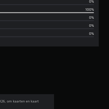
0%
m
100%
i
0%
d
0%
0%
d
e
l
d
e
b
e
K26, om kaarten en kaart
o