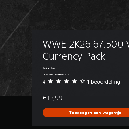
WWE 2K26 67.500 Vi
Currency Pack
Take-Two
PS5 PRO ENHANCED
4
1 beoordeling
G
e
m
€19,99
i
d
d
Toevoegen aan wagentje
e
l
d