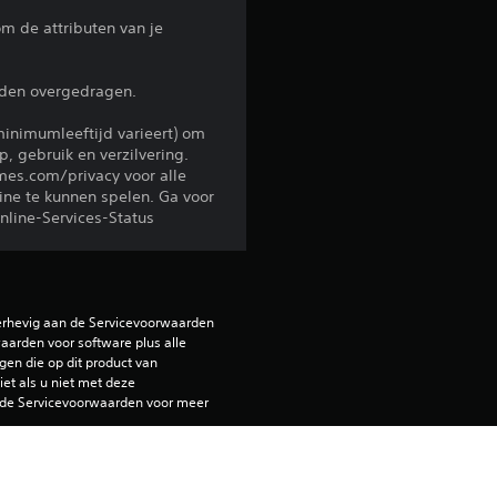
m de attributen van je
o
r
rden overgedragen.
d
minimumleeftijd varieert) om
, gebruik en verzilvering.
e
es.com/privacy voor alle
ine te kunnen spelen. Ga voor
nline-Services-Status
l
i
n
erhevig aan de Servicevoorwaarden 
arden voor software plus alle 
g
en die op dit product van 
et als u niet met deze 
de Servicevoorwaarden voor meer 
1
/
elen op de primaire PS5-console 
nstelling 'Console delen en offline 