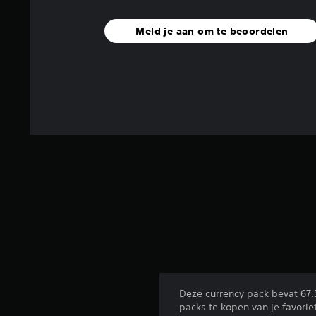
t
1
Meld je aan om te beoordelen
b
e
o
o
r
d
e
l
i
n
g
e
n
Deze currency pack bevat 67.
packs te kopen van je favori