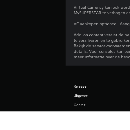
Virtual Currency kan ook wor
MySUPERSTAR te verhogen en u
VC aankopen optioneel. Aang
Add-on content vereist de ba
te verzilveren en te gebruike
Bekijk de servicevoorwaarde
details. Voor consoles kan e
meer informatie over de besch
Release:
Uitgever:
Genres: