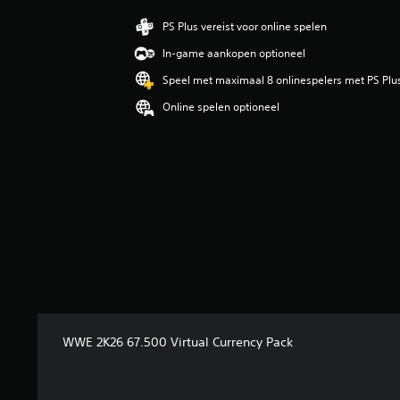
e
b
PS Plus vereist voor online spelen
e
In-game aankopen optioneel
o
o
Speel met maximaal 8 onlinespelers met PS Plu
r
Online spelen optioneel
d
e
l
i
n
g
4
/
5
s
t
e
r
r
WWE 2K26 67.500 Virtual Currency Pack
e
n
u
i