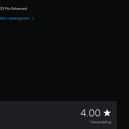
PS5 Pro Enhanced
Alles weergeven
G
4.00
e
1 beoordeling