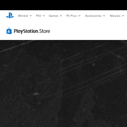
Winkel
PS5
Games
PS Plus
Accessoires
Nieuws