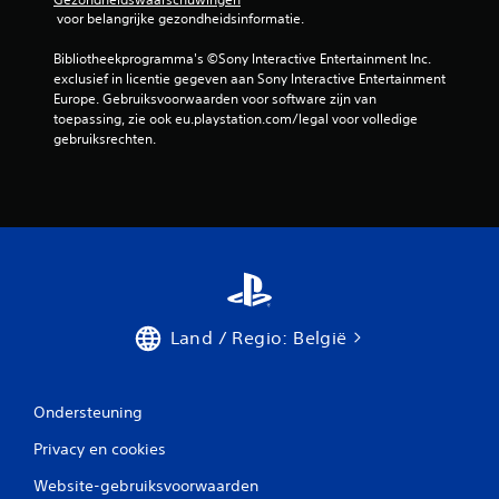
e
u
 voor belangrijke gezondheidsinformatie.
z
r
i
o
d
d
Bibliotheekprogramma's ©Sony Interactive Entertainment Inc. 
n
h
)
exclusief in licentie gegeven aan Sony Interactive Entertainment 
d
o
Europe. Gebruiksvoorwaarden voor software zijn van 
e
J
o
toepassing, zie ook eu.playstation.com/legal voor volledige 
r
e
r
gebruiksrechten.
d
k
t
a
u
.
t
n
d
t
i
d
t
e
g
h
e
o
v
r
o
i
Land / Regio: België
l
z
g
o
e
n
n
t
Ondersteuning
h
a
e
l
Privacy en cookies
e
e
f
e
Website-gebruiksvoorwaarden