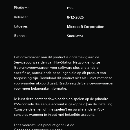
g
t
l
g
k
r
Platform:
PS5
e
e
e
g
o
n
v
e
Release:
8-12-2025
l
d
i
n
v
l
a
n
Uitgever:
Microsoft Corporation
o
e
t
g
r
e
j
Genres:
w
Simulator
g
l
e
a
e
o
i
a
c
v
g
r
o
e
i
h
Het downloaden van dit product is onderhevig aan de 
m
r
n
Servicevoorwaarden van PlayStation Network en onze 
e
m
a
j
Gebruiksvoorwaarden voor software plus alle andere 
i
u
l
e
specifieke, aanvullende bepalingen die op dit product van 
d
n
o
k
toepassing zijn. Download dit product niet als u niet met deze 
(
i
m
u
voorwaarden akkoord gaat. Raadpleeg de Servicevoorwaarden 
c
g
j
n
voor meer belangrijke informatie.
e
e
e
t
e
h
a
o
Je kunt deze content downloaden en spelen op de primaire 
r
e
v
e
PS5-console die aan je account is gekoppeld (via de instelling 
d
e
f
a
'Console delen en offline spelen') en op alle andere PS5-
.
n
e
consoles wanneer je inlogt met hetzelfde account.
n
g
n
c
e
e
Lees voordat u dit product gebruikt de 
e
l
n
Gezondheidswaarschuwingen