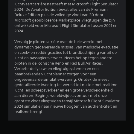
2
e
j
n
d
luchtvaartcarrière nastreeft met Microsoft Flight Simulator
e
z
t
e
2024. De Aviator Edition bevat alles van de Premium
0
l
e
d
h
Deluxe Edition plus de volledige vloot van 30 door
o
n
e
e
Microsoft gepubliceerde Marketplace-vliegtuigen die zijn
b
f
.
a
l
ontwikkeld voor Microsoft Flight Simulator tussen 2021 en
d
u
e
2024.
e
o
d
g
A
o
i
a
Vervolg je pilotencarrière over de hele wereld met
a
r
o
o
m
dynamisch gegenereerde missies, van medische evacuatie
n
t
-
e
en zoek- en reddingsacties tot brandbestrijding vanuit de
p
r
o
u
t
lucht en passagiersvervoer. Neem het op tegen andere
i
a
i
o
piloten in de iconische Reno en Red Bull Air Races.
l
r
s
t
e
Verbeterde fysica- en vliegtuigsystemen en een
l
v
b
g
baanbrekende vluchtplanner zorgen voor een
i
d
o
a
a
ongeëvenaarde simulatie-ervaring. Ontdek de meest
n
e
n
gedetailleerde tweeling ter wereld tot nu toe met realtime
r
g
r
e
g
lucht- en scheepsverkeer en een grote verscheidenheid
e
v
z
t
aan dieren. Begin je wereldwijde avontuur met onze
j
a
o
l
o
grootste vloot vliegtuigen terwijl Microsoft Flight Simulator
o
n
i
t
2024 simulatie naar nieuwe hoogten van authenticiteit en
y
d
n
i
e
realisme brengt.
e
s
s
e
c
t
t
n
n
o
e
i
o
n
l
c
m