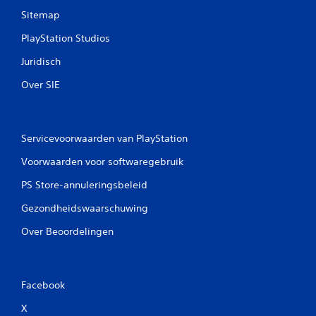
t
n
v
Sitemap
v
o
e
PlayStation Studios
o
r
r
t
Juridisch
j
i
e
c
Over SIE
v
a
o
l
o
e
r
g
Servicevoorwaarden van PlayStation
t
e
g
v
Voorwaarden voor softwaregebruik
a
o
n
e
PS Store-annuleringsbeleid
g
l
.
i
Gezondheidswaarschuwing
g
Over Beoordelingen
h
e
i
d
a
Facebook
a
X
n