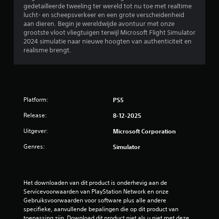
e
j
n
gedetailleerde tweeling ter wereld tot nu toe met realtime
d
e
z
r
t
lucht- en scheepsverkeer en een grote verscheidenheid
e
l
e
d
aan dieren. Begin je wereldwijde avontuur met onze
h
o
n
e
d
grootste vloot vliegtuigen terwijl Microsoft Flight Simulator
e
f
.
a
2024 simulatie naar nieuwe hoogten van authenticiteit en
l
d
u
e
realisme brengt.
e
o
d
g
A
o
i
l
a
a
r
o
m
n
t
-
i
e
p
r
u
t
i
Platform:
a
PS5
i
o
n
l
s
t
e
Release:
8-12-2025
l
v
b
g
g
i
o
a
a
Uitgever:
Microsoft Corporation
n
e
n
r
e
g
r
Genres:
Simulator
g
e
v
z
t
n
j
a
o
o
o
n
i
t
y
d
n
e
Het downloaden van dit product is onderhevig aan de 
e
s
s
e
Servicevoorwaarden van PlayStation Network en onze 
c
t
t
n
Gebruiksvoorwaarden voor software plus alle andere 
o
e
i
o
specifieke, aanvullende bepalingen die op dit product van 
n
l
c
m
toepassing zijn. Download dit product niet als u niet met deze 