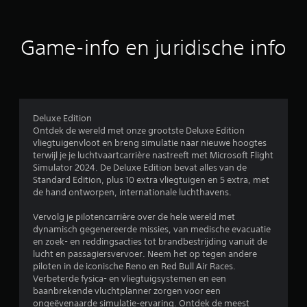
r
i
i
l
o
n
O
u
e
-
g
e
i
i
s
Game-info en juridische info
f
d
n
n
e
e
h
f
l
o
n
u
o
e
o
m
r
m
r
i
o
m
e
t
d
a
n
Deluxe Edition
.
t
u
t
t
Ontdek de wereld met onze grootste Deluxe Edition
i
e
s
vliegtuigenvloot en breng simulatie naar nieuwe hoogtes
1
e
n
3
terwijl je je luchtvaartcarrière nastreeft met Microsoft Flight
J
w
o
D
Simulator 2024. De Deluxe Edition bevat alles van de
e
3
o
p
-
Standard Edition, plus 10 extra vliegtuigen en 5 extra, met
h
r
n
a
de hand ontworpen, internationale luchthavens.
e
5
d
i
b
u
t
e
Vervolg je pilotencarrière over de hele wereld met
t
d
b
o
u
dynamisch gegenereerde missies, van medische evacuatie
t
i
o
w
en zoek- en reddingsacties tot brandbestrijding vanuit de
i
o
k
t
e
lucht en passagiersvervoer. Neem het op tegen andere
j
v
o
J
piloten in de iconische Reno en Red Bull Air Races.
d
i
e
o
e
Verbeterde fysica- en vliegtuigsystemen en een
e
s
w
k
baanbrekende vluchtplanner zorgen voor een
n
u
i
o
u
ongeëvenaarde simulatie-ervaring. Ontdek de meest
s