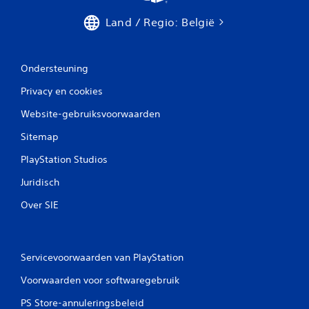
e
u
z
r
Land / Regio: België
i
o
d
d
n
h
)
d
o
e
J
Ondersteuning
o
r
e
r
d
k
Privacy en cookies
t
a
u
.
t
Website-gebruiksvoorwaarden
n
d
t
i
Sitemap
d
t
e
PlayStation Studios
g
h
e
o
Juridisch
v
r
o
i
Over SIE
l
z
g
o
e
n
n
t
Servicevoorwaarden van PlayStation
h
a
e
l
Voorwaarden voor softwaregebruik
e
e
f
e
PS Store-annuleringsbeleid