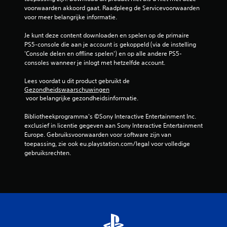
t
l
g
voorwaarden akkoord gaat. Raadpleeg de Servicevoorwaarden 
k
r
e
e
voor meer belangrijke informatie.
g
o
n
v
e
l
d
i
Je kunt deze content downloaden en spelen op de primaire 
v
l
a
n
PS5-console die aan je account is gekoppeld (via de instelling 
o
e
t
g
'Console delen en offline spelen') en op alle andere PS5-
r
e
j
w
consoles wanneer je inlogt met hetzelfde account.
g
l
e
a
e
o
i
a
Lees voordat u dit product gebruikt de 
c
v
g
Gezondheidswaarschuwingen
r
o
e
 voor belangrijke gezondheidsinformatie.
i
h
m
r
n
e
m
a
Bibliotheekprogramma's ©Sony Interactive Entertainment Inc. 
j
i
u
l
exclusief in licentie gegeven aan Sony Interactive Entertainment 
e
d
n
o
Europe. Gebruiksvoorwaarden voor software zijn van 
k
(
i
m
toepassing, zie ook eu.playstation.com/legal voor volledige 
u
c
g
j
gebruiksrechten.
n
e
e
e
t
e
h
a
o
r
e
v
e
d
e
f
a
.
n
e
n
g
n
c
e
e
e
l
n