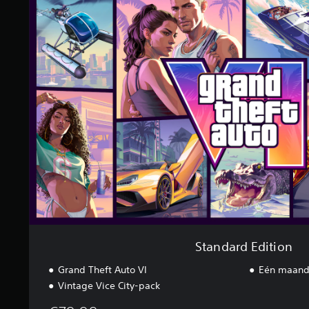
t
a
n
d
a
r
d
E
d
i
t
i
o
n
Standard Edition
Grand Theft Auto VI
Eén maand
Vintage Vice City-pack