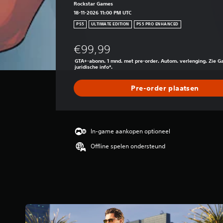
Rockstar Games
18-11-2026 11:00 PM UTC
PS5
ULTIMATE EDITION
PS5 PRO ENHANCED
€99,99
GTA+-abonn. 1 mnd. met pre-order. Autom. verlenging. Zie G
juridische info*.
Pre-order plaatsen
In-game aankopen optioneel
Offline spelen ondersteund