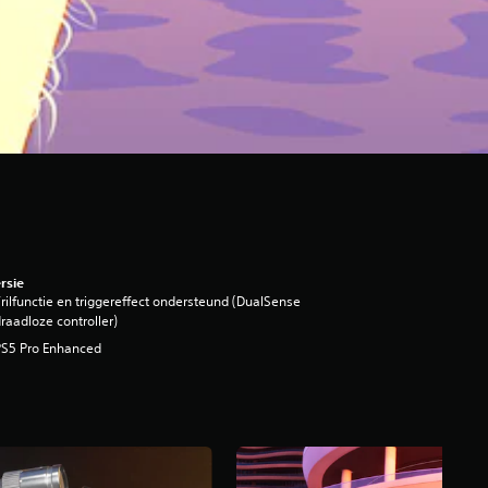
rsie
rilfunctie en triggereffect ondersteund (DualSense
raadloze controller)
PS5 Pro Enhanced