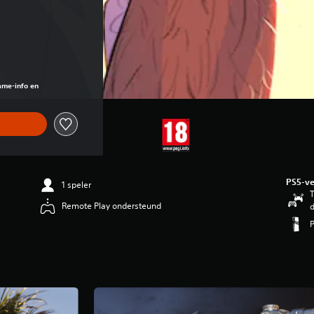
ame-info en
PS5-ve
1 speler
T
Remote Play ondersteund
d