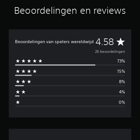
Beoordelingen en reviews
G
4.58
Beoordelingen van spelers wereldwijd
e
26 beoordelingen
73%
m
15%
i
8%
d
4%
d
0%
e
l
d