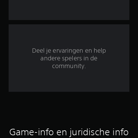
n
u
i
t
2
Deel je ervaringen en help
6
andere spelers in de
community.
b
e
o
o
r
d
Game-info en juridische info