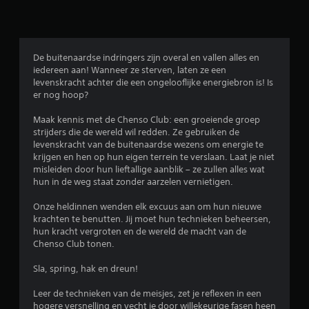
e
l
i
De buitenaardse indringers zijn overal en vallen alles en
iedereen aan! Wanneer ze sterven, laten ze een
n
levenskracht achter die een ongelooflijke energiebron is! Is
er nog hoop?
g
Maak kennis met de Chenso Club: een groeiende groep
e
strijders die de wereld wil redden. Ze gebruiken de
levenskracht van de buitenaardse wezens om energie te
n
krijgen en hen op hun eigen terrein te verslaan. Laat je niet
misleiden door hun lieftallige aanblik – ze zullen alles wat
hun in de weg staat zonder aarzelen vernietigen.
Onze heldinnen wenden elk excuus aan om hun nieuwe
krachten te benutten. Jij moet hun technieken beheersen,
hun kracht vergroten en de wereld de macht van de
Chenso Club tonen.
Sla, spring, hak en dreun!
Leer de technieken van de meisjes, zet je reflexen in een
hogere versnelling en vecht je door willekeurige fasen heen