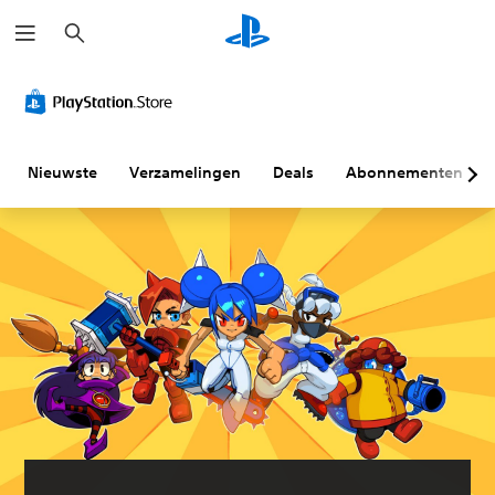
Z
o
e
k
e
n
Nieuwste
Verzamelingen
Deals
Abonnementen