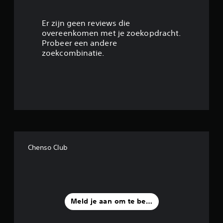
4
.
Er zijn geen reviews die
overeenkomen met je zoekopdracht.
5
Probeer een andere
zoekcombinatie.
8
/
5
s
t
Chenso Club
e
r
r
Meld je aan om te beoordelen
e