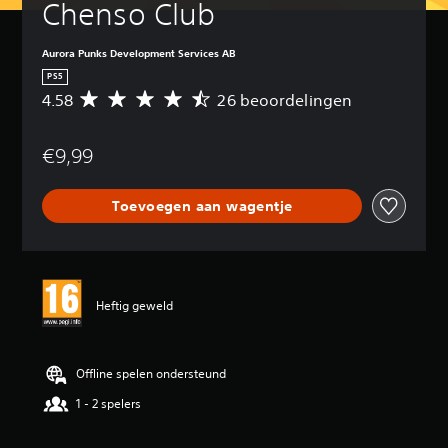
Chenso Club
Aurora Punks Development Services AB
PS5
4.58
26 beoordelingen
G
e
m
€9,99
i
d
d
Toevoegen aan wagentje
e
l
d
e
b
e
Heftig geweld
o
o
r
d
Offline spelen ondersteund
e
1 - 2 spelers
l
i
n