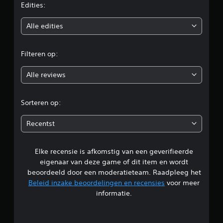
e
Edities:
b
Alle edities
e
Filteren op:
o
Alle reviews
o
r
Sorteren op:
d
Recentst
e
Elke recensie is afkomstig van een geverifieerde
l
eigenaar van deze game of dit item en wordt
i
beoordeeld door een moderatieteam. Raadpleeg het
Beleid inzake beoordelingen en recensies
voor meer
n
informatie.
g