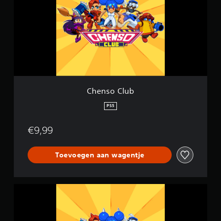
s
e
o
l
C
i
l
n
u
g
b
e
n
Chenso Club
PS5
€9,99
Toevoegen aan wagentje
C
h
e
n