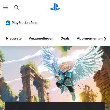
Z
o
e
k
e
n
Nieuwste
Verzamelingen
Deals
Abonnementen