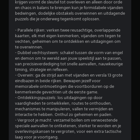
krijgen vormt de sleutel tot overleven en alleen door orde
en chaos in balans te brengen kun je formidabele vijanden
bedwingen, dodelijke obstakels overwinnen en uitdagende
puzzels die je onderweg tegenkomt oplossen.
- Parallele rijken: verken twee reusachtige, overlappende
kaarten, elk met eigen kenmerken, vijanden om tegen te
vechten, geheimen om te ontdekken en uitdagingen om
te overwinnen.
- Dubbel vechtsysteem: schakel tussen de vorm van engel
en demon om te wereld aan jouw speelstijl aan te passen,
van precisieverdediging tot snelle aanvallen, nauwkeurige
timing, strategie en reflexen.
- Overwin: ga de strijd aan met vijanden en versla 13 grote
eindbazen in beide rijken. Bewapen jezelf voor
memorabele ontmoetingen die voortborduren op de
kenmerkende gevechten uit de eerste game.
- Ontdekkingspuzzels: los uitdagingen op door
vaardigheden te ontwikkelen, routes te onthouden,
mechanismes te manipuleren, vallen te vermijden en
interactie te hebben. Onthul zo geheimen en paden.
- Vergroot je macht: verzamel bollen om verwoestende
speciale aanvallen te ontketenen, sterker te worden en je
overlevingskansen te vergroten, voor een extra tactische
laag voor je voortgang.