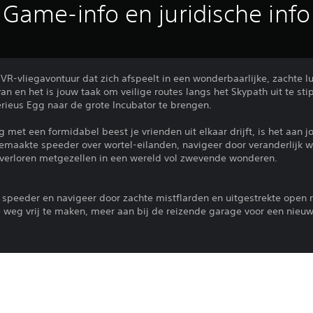
Game-info en juridische info
R-vliegavontuur dat zich afspeelt in een wonderbaarlijke, zachte lu
n en het is jouw taak om veilige routes langs het Skypath uit te stip
ieus Egg naar de grote Incubator te brengen.
met een formidabel beest je vrienden uit elkaar drijft, is het aan
emaakte speeder over wortel-eilanden, navigeer door veranderlijk 
e verloren metgezellen in een wereld vol zwevende wonderen.
e speeder en navigeer door zachte mistflarden en uitgestrekte open r
e weg vrij te maken, meer aan bij de reizende garage voor een nieuw
k je enterhaken om door ruïnes te slingeren en eeuwenoude puzzels o
upgraden, help de lokale bevolking hun huizen te herstellen en laat