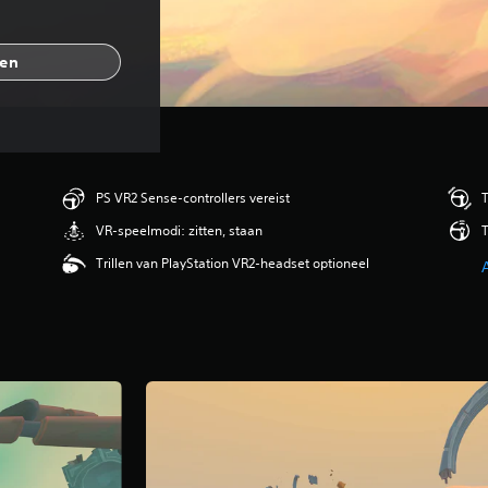
gen
PS VR2 Sense-controllers vereist
T
VR-speelmodi: zitten, staan
T
Trillen van PlayStation VR2-headset optioneel