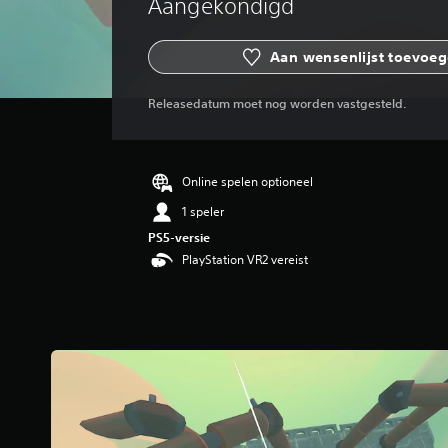
Aangekondigd
Aan wensenlijst toevoe
Releasedatum moet nog worden vastgesteld.
Online spelen optioneel
1 speler
PS5-versie
PlayStation VR2 vereist