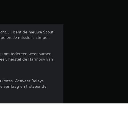
cht. Jij bent de nieuwe Scout
pelen. Je missie is simpel:
 jou om iedereen weer samen
weer, herstel de Harmony van
uimtes. Activeer Relays
e verflaag en trotseer de
p te lossen. Activeer
 de wereld weer zingen.