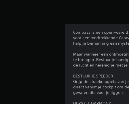
Compass is een open-wereld V
voor een rondtrekkende Carava
help je bemanning een myster
Maar wanneer een ontmoeting 
te brengen. Bestuur je handg
de lucht en herenig je met j
BESTUUR JE SPEEDER
Grijp de stuurknuppels van j
direct vanuit je cockpit om d
gevaren die voor je liggen.
HERSTEL HARMONY
Verlaat de cockpit en gebrui
Amplifiers om je speeder te 
VERKEN HET ONBEKENDE