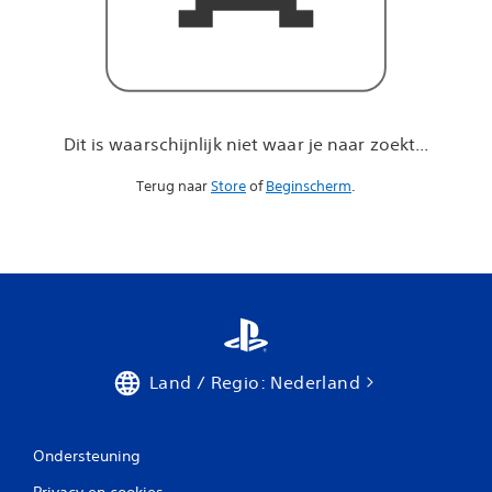
a
r
j
e
n
a
a
Dit is waarschijnlijk niet waar je naar zoekt...
r
z
Terug naar
Store
of
Beginscherm
.
o
e
k
t
.
.
.
Land / Regio: Nederland
Ondersteuning
Privacy en cookies