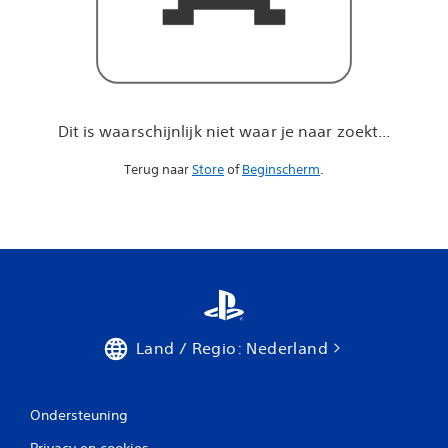
a
r
j
e
n
a
a
Dit is waarschijnlijk niet waar je naar zoekt...
r
z
Terug naar
Store
of
Beginscherm
.
o
e
k
t
.
.
.
Land / Regio: Nederland
Ondersteuning
Privacy en cookies