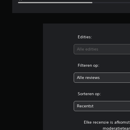
4
b
e
o
o
r
d
Edities:
e
l
Alle edities
i
n
g
Filteren op:
e
n
Alle reviews
Sorteren op:
Recentst
Elke recensie is afkoms
moderatietea