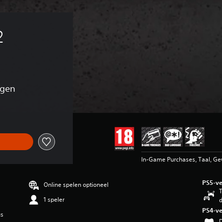
 
ngen
In-Game Purchases, Taal, G
PS5-ve
Online spelen optioneel
T
1 speler
d
PS4-ve
us
D