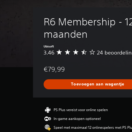
R6 Membership - 12
maanden
Ubisoft
3.46
24 beoordeli
G
e
m
€79,99
i
d
d
Toevoegen aan wagentje
e
l
d
e
b
PS Plus vereist voor online spelen
e
In-game aankopen optioneel
o
o
Speel met maximaal 12 onlinespelers met PS Pl
r