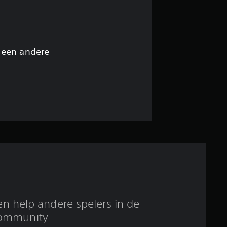
e
l
i
 een andere
n
g
3
.
4
6
/
en help andere spelers in de
ommunity.
5