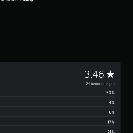
G
3.46
e
24 beoordelingen
50%
m
4%
i
8%
d
17%
21%