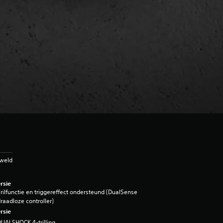
eweld
rsie
rilfunctie en triggereffect ondersteund (DualSense
raadloze controller)
rsie
UALSHOCK 4-trilling