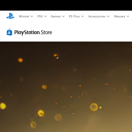
Winkel
PS5
Games
PS Plus
Accessoires
Nieuws