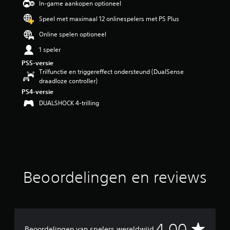
n
In-game aankopen optioneel
g
Speel met maximaal 12 onlinespelers met PS Plus
4
/
Online spelen optioneel
5
s
1 speler
t
PS5-versie
e
Trilfunctie en triggereffect ondersteund (DualSense
r
draadloze controller)
r
PS4-versie
e
DUALSHOCK 4-trilling
n
u
i
t
1
1
b
e
Beoordelingen en reviews
o
o
r
d
e
G
4.00
l
Beoordelingen van spelers wereldwijd