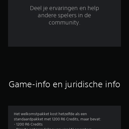
e
Deel je ervaringen en help
o
andere spelers in de
community.
o
r
d
e
l
i
Game-info en juridische info
n
g
e
Het welkomstpakket kost hetzelfde als een
standaardpakket met 1200 R6 Credits, maar bevat:
n
- 1200 R6 Credits