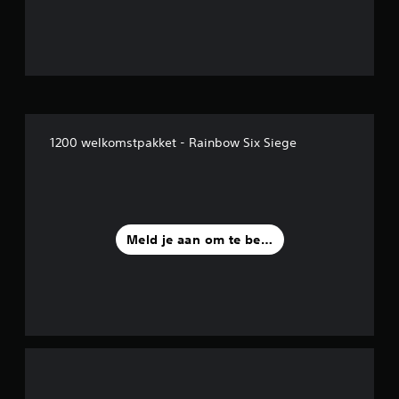
t
e
r
r
1200 welkomstpakket - Rainbow Six Siege
e
n
u
Meld je aan om te beoordelen
i
t
1
1
b