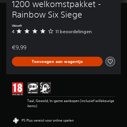
1200 welkomstpakket - 
Rainbow Six Siege
Ubisoft
4
11 beoordelingen
G
e
m
€9,99
i
d
d
Toevoegen aan wagentje
e
l
d
e
b
e
o
o
Taal, Geweld, In-game aankopen (inclusief willekeurige
r
items)
d
e
l
PS Plus vereist voor online spelen
i