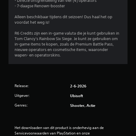
- Directe ontgrendeling van vier (4) operators
- 7-daagse Renown-booster
Alleen beschikbaar tijdens dit seizoen! Dus haal het op
voordat het weg is!
R6 Credits zijn een in-game valuta die je kunt gebruiken in
Tom Clancy's Rainbow Six Siege. Je kunt ze gebruiken om
in-game items te kopen, zoals de Premium Battle Pass,
nieuwe operators en cosmetische items, waaronder
wapen- en operatorskins.
Release:
2-6-2026
Uitgever:
Ubisoft
Genres:
Shooter, Actie
Het downloaden van dit product is onderhevig aan de 
Servicevoorwaarden van PlayStation en onze 