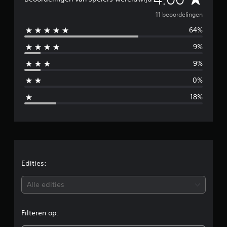
i
e
n
11 beoordelingen
g
64%
m
e
n
9%
i
9%
d
0%
d
18%
e
l
d
e
Edities:
b
Alle edities
e
Filteren op:
o