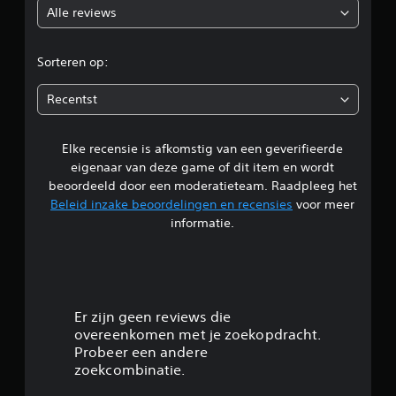
Alle reviews
o
r
Sorteren op:
d
Recentst
e
Elke recensie is afkomstig van een geverifieerde
l
eigenaar van deze game of dit item en wordt
i
beoordeeld door een moderatieteam. Raadpleeg het
Beleid inzake beoordelingen en recensies
voor meer
n
informatie.
g
4
/
Er zijn geen reviews die
overeenkomen met je zoekopdracht.
5
Probeer een andere
zoekcombinatie.
s