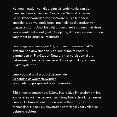
i
k
e
j
t
Het downloaden van dit product is onderhevig aan de 
e
k
.
Servicevoorwaarden van PlayStation Network en onze 
r
e
Gebruiksvoorwaarden voor software plus alle andere 
g
n
specifieke, aanvullende bepalingen die op dit product van 
e
A
toepassing zijn. Download dit product niet als u niet met deze 
g
J
a
voorwaarden akkoord gaat. Raadpleeg de Servicevoorwaarden 
e
e
n
voor meer belangrijke informatie.
v
k
p
e
u
a
Eenmalige licentievergoeding om naar meerdere PS4™-
n
n
s
systemen te downloaden. Voor uw primaire PS4™ is 
o
t
b
aanmelden bij PlayStation Network niet vereist om dit te 
p
a
gebruiken, maar het is wel vereist voor gebruik op andere 
a
e
l
PS4™-systemen.
e
t
r
n
i
e
Lees voordat u dit product gebruikt de 
m
j
j
Gezondheidswaarschuwingen
a
d
o
 voor belangrijke gezondheidsinformatie.
n
i
y
i
n
s
Bibliotheekprogramma's ©Sony Interactive Entertainment Inc. 
e
s
t
exclusief in licentie gegeven aan Sony Interactive Entertainment 
r
t
Europe. Gebruiksvoorwaarden voor software zijn van 
i
w
r
toepassing, zie ook eu.playstation.com/legal voor volledige 
c
a
u
gebruiksrechten.
a
c
k