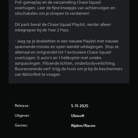
i
PvE-gameplay en de verzameling Chase Squad-
k
t
c
voertuigen. Leer de fijne kneepjes van achtervolgen en
i
i
k
uitschakelen om je strepen te verdienen!
j
t
d
k
e
i
Dit pack bevat de Chase Squad Playlist, eerder alleen
e
l
e
inbegrepen bij de Year 2 Pass:
n
i
s
.
n
- Jaag op je doelwitten in een nieuwe Playlist met nieuwe
O
d
spannende missies en open wereld-uitdagingen. Stop ze
n
e
allemaal en ontgrendel tot 7 exclusieve Chase Squad-
I
d
g
voertuigen: 6 auto's en 1 helikopter met unieke
n
e
a
aanpassingen. Flitsende lichten, onderbodyverlichting,
s
r
m
fluorescerende verf: krijg de tools om je bij de beschermers
t
t
e
van Motorfest te voegen.
i
r
w
t
u
o
e
c
r
l
t
d
s
i
t
w
Release:
5-11-2025
g
e
o
e
s
Uitgever:
r
Ubisoft
b
b
d
r
Genres:
Rijden/racen
e
e
u
n
k
i
w