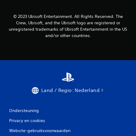
r
t
o
d
i
m
o
e
k
© 2023 Ubisoft Entertainment. All Rights Reserved. The
o
s
e
r
o
Crew, Ubisoft, and the Ubisoft logo are registered or
r
z
v
unregistered trademarks of Ubisoft Entertainment in the US
i
e
e
and/or other countries.
n
m
r
g
a
d
k
e
(
k
g
g
e
a
e
l
m
a
i
e
v
j
p
a
k
l
n
e
a
Land / Regio: Nederland
c
r
y
e
t
b
e
e
e
l
k
Ondersteuning
r
e
i
d
Privacy en cookies
z
j
)
e
k
J
Website-gebruiksvoorwaarden
n
e
e