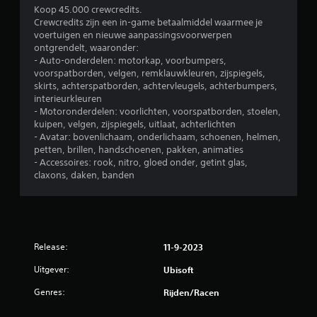
i
Koop 45.000 crewcredits.
k
t
c
Crewcredits zijn een in-game betaalmiddel waarmee je
i
i
k
voertuigen en nieuwe aanpassingsvoorwerpen
j
t
d
ontgrendelt, waaronder:
k
e
i
- Auto-onderdelen: motorkap, voorbumpers,
e
l
e
voorspatborden, velgen, remklauwkleuren, zijspiegels,
n
i
s
skirts, achterspatborden, achtervleugels, achterbumpers,
.
n
interieurkleuren
O
d
- Motoronderdelen: voorlichten, voorspatborden, stoelen,
n
e
I
kuipen, velgen, zijspiegels, uitlaat, achterlichten
d
g
n
- Avatar: bovenlichaam, onderlichaam, schoenen, helmen,
e
a
s
petten, brillen, handschoenen, pakken, animaties
r
m
- Accessoires: rook, nitro, gloed onder, getint glas,
t
t
e
claxons, daken, banden
i
r
w
t
u
o
e
c
r
l
t
d
s
i
t
w
Release:
g
11-9-2023
e
o
e
s
r
Uitgever:
Ubisoft
b
b
d
r
e
e
Genres:
Rijden/racen
u
n
k
i
w