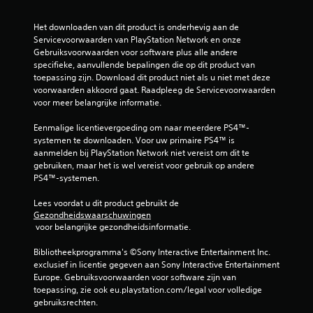
i
k
e
j
t
e
Het downloaden van dit product is onderhevig aan de 
k
.
r
Servicevoorwaarden van PlayStation Network en onze 
e
g
Gebruiksvoorwaarden voor software plus alle andere 
n
e
A
specifieke, aanvullende bepalingen die op dit product van 
g
J
toepassing zijn. Download dit product niet als u niet met deze 
a
e
e
voorwaarden akkoord gaat. Raadpleeg de Servicevoorwaarden 
n
v
k
voor meer belangrijke informatie.
p
e
u
a
n
n
Eenmalige licentievergoeding om naar meerdere PS4™-
s
o
t
systemen te downloaden. Voor uw primaire PS4™ is 
b
p
a
aanmelden bij PlayStation Network niet vereist om dit te 
a
e
l
gebruiken, maar het is wel vereist voor gebruik op andere 
e
t
r
PS4™-systemen.
n
i
e
m
j
Lees voordat u dit product gebruikt de 
j
a
d
Gezondheidswaarschuwingen
o
n
i
 voor belangrijke gezondheidsinformatie.
y
i
n
s
e
s
Bibliotheekprogramma's ©Sony Interactive Entertainment Inc. 
t
r
t
exclusief in licentie gegeven aan Sony Interactive Entertainment 
i
w
r
Europe. Gebruiksvoorwaarden voor software zijn van 
c
a
u
toepassing, zie ook eu.playstation.com/legal voor volledige 
a
c
k
gebruiksrechten.