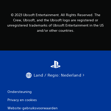
r
t
o
d
i
m
o
e
k
o
s
© 2023 Ubisoft Entertainment. All Rights Reserved. The
e
r
o
Crew, Ubisoft, and the Ubisoft logo are registered or
r
z
v
unregistered trademarks of Ubisoft Entertainment in the US
i
e
e
and/or other countries.
n
m
r
g
a
d
k
e
(
k
g
g
e
a
e
l
m
a
i
e
v
j
p
a
k
l
n
e
a
Land / Regio: Nederland
c
r
y
e
t
b
e
e
e
l
k
r
Ondersteuning
e
i
d
z
j
Privacy en cookies
)
e
k
J
n
e
Website-gebruiksvoorwaarden
e